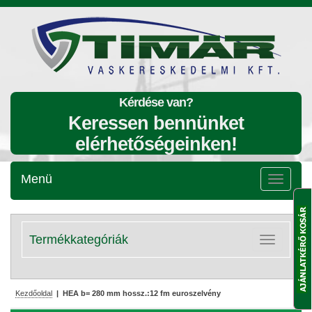
Kérdése van?
Keressen bennünket
elérhetőségeinken!
Menü
Menü
lenyitása
Termékkategóriák
Kategóriák
lenyitása
Kezdőoldal
| HEA b= 280 mm hossz.:12 fm euroszelvény