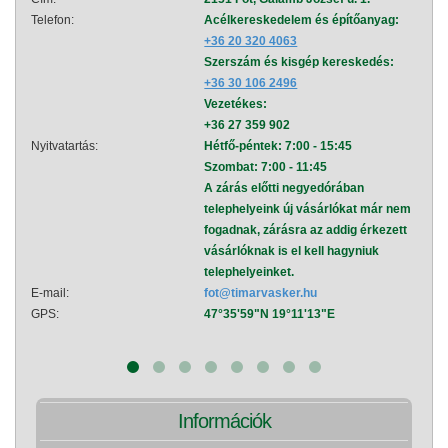
Telefon:
Acélkereskedelem és építőanyag:
Telef
+36 20 320 4063
Szerszám és kisgép kereskedés:
+36 30 106 2496
Vezetékes:
+36 27 359 902
Nyitvatartás:
Hétfő-péntek: 7:00 - 15:45
Nyitva
Szombat: 7:00 - 11:45
A zárás előtti negyedórában
telephelyeink új vásárlókat már nem
fogadnak, zárásra az addig érkezett
vásárlóknak is el kell hagyniuk
telephelyeinket.
E-mail:
fot@timarvasker.hu
E-mai
GPS:
47°35'59"N 19°11'13"E
GPS:
Információk