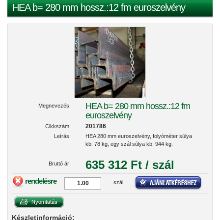
HEA b= 280 mm hossz.:12 fm euroszelvény
HEA b= 280 mm hossz.:12 fm
Megnevezés:
euroszelvény
201786
Cikkszám:
Leírás:
HEA 280 mm euroszelvény, folyóméter súlya
kb. 78 kg, egy szál súlya kb. 944 kg.
635 312 Ft / szál
Bruttó ár:
rendelésre
szál
Készletinformáció: