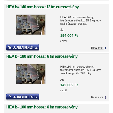
HEA b= 140 mm hossz.:12 fm euroszelvény
HEA 140 mm euroszelvény,
folyóméter súlya kb. 25.3 kg, egy
szál súlya kb. 306 kg.
Ár:
194 004 Ft
/ szál
Részletek
HEA b= 180 mm hossz.: 6 fm euroszelvény
HEA 180 mm euroszelvény,
folyóméter súlya kb. 36.4 kg, egy
szál tömege kb. 220.5 kg.
Ár:
142 002 Ft
/ szál
Részletek
HEA b= 100 mm hossz.: 6 fm euroszelvény