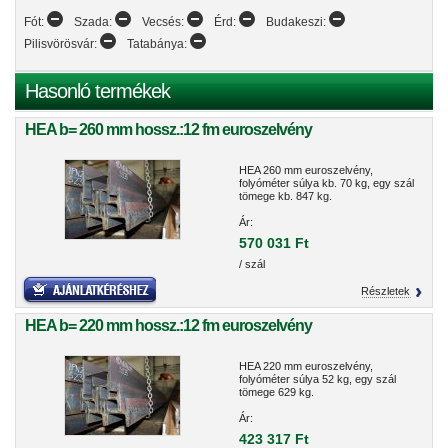
Fót:
Szada:
Vecsés:
Érd:
Budakeszi:
Pilisvörösvár:
Tatabánya:
Hasonló termékek
HEA b= 260 mm hossz.:12 fm euroszelvény
HEA 260 mm euroszelvény,
folyóméter súlya kb. 70 kg, egy szál
tömege kb. 847 kg.
Ár:
570 031 Ft
/ szál
Részletek
HEA b= 220 mm hossz.:12 fm euroszelvény
HEA 220 mm euroszelvény,
folyóméter súlya 52 kg, egy szál
tömege 629 kg.
Ár:
423 317 Ft