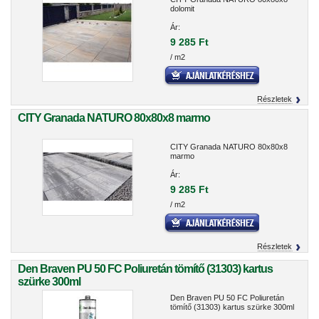
dolomit
Ár:
9 285 Ft
/ m2
Részletek
CITY Granada NATURO 80x80x8 marmo
CITY Granada NATURO 80x80x8
marmo
Ár:
9 285 Ft
/ m2
Részletek
Den Braven PU 50 FC Poliuretán tömítő (31303) kartus
szürke 300ml
Den Braven PU 50 FC Poliuretán
tömítő (31303) kartus szürke 300ml