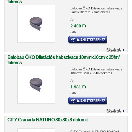
tekercs
Balobau ÖKO Diletációs habszivacs
5mmx10cm x 50fm/ tekercs
Ár:
2 400 Ft
/ db
Részletek
Balobau ÖKO Diletációs habszivacs 10mmx10cm x 25fm/
tekercs
Balobau ÖKO Diletációs habszivacs
10mmx10cm x 25fm/ tekercs
Ár:
1 981 Ft
/ db
Részletek
CITY Granada NATURO 80x80x8 dolomit
CITY Granada NATURO 80x80x8