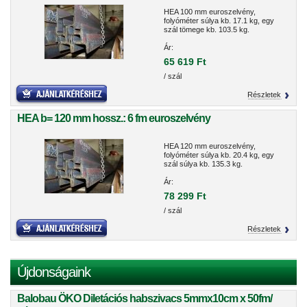
HEA 100 mm euroszelvény,
folyóméter súlya kb. 17.1 kg, egy
szál tömege kb. 103.5 kg.
Ár:
65 619 Ft
/ szál
Részletek
HEA b= 120 mm hossz.: 6 fm euroszelvény
HEA 120 mm euroszelvény,
folyóméter súlya kb. 20.4 kg, egy
szál súlya kb. 135.3 kg.
Ár:
78 299 Ft
/ szál
Részletek
Újdonságaink
Balobau ÖKO Diletációs habszivacs 5mmx10cm x 50fm/