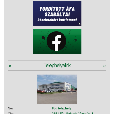
«
Telephelyeink
»
Név:
Fóti telephely
Név:
Cím:
2151 Fót, Galamb József u. 1.
Cím: