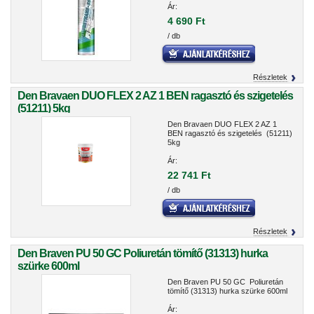
Ár:
4 690 Ft
/ db
Részletek
Den Bravaen DUO FLEX 2 AZ 1 BEN ragasztó és szigetelés
(51211) 5kg
Den Bravaen DUO FLEX 2 AZ 1
BEN ragasztó és szigetelés (51211)
5kg
Ár:
22 741 Ft
/ db
Részletek
Den Braven PU 50 GC Poliuretán tömítő (31313) hurka
szürke 600ml
Den Braven PU 50 GC Poliuretán
tömítő (31313) hurka szürke 600ml
Ár: