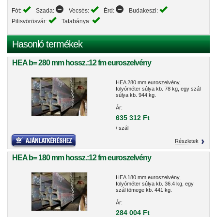
Fót:
Szada:
Vecsés:
Érd:
Budakeszi:
Pilisvörösvár:
Tatabánya:
Hasonló termékek
HEA b= 280 mm hossz.:12 fm euroszelvény
HEA 280 mm euroszelvény,
folyóméter súlya kb. 78 kg, egy szál
súlya kb. 944 kg.
Ár:
635 312 Ft
/ szál
Részletek
HEA b= 180 mm hossz.:12 fm euroszelvény
HEA 180 mm euroszelvény,
folyóméter súlya kb. 36.4 kg, egy
szál tömege kb. 441 kg.
Ár:
284 004 Ft