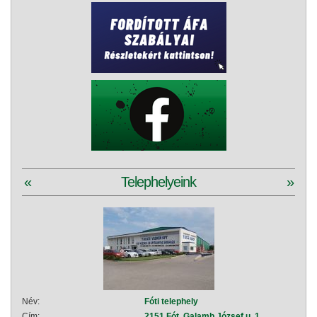
«
Telephelyeink
»
Név:
Fóti telephely
Név:
Cím:
2151 Fót, Galamb József u. 1.
Cím: