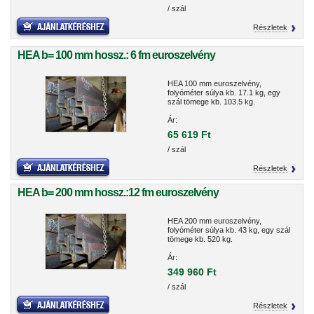
/ szál
Részletek
HEA b= 100 mm hossz.: 6 fm euroszelvény
HEA 100 mm euroszelvény,
folyóméter súlya kb. 17.1 kg, egy
szál tömege kb. 103.5 kg.
Ár:
65 619 Ft
/ szál
Részletek
HEA b= 200 mm hossz.:12 fm euroszelvény
HEA 200 mm euroszelvény,
folyóméter súlya kb. 43 kg, egy szál
tömege kb. 520 kg.
Ár:
349 960 Ft
/ szál
Részletek