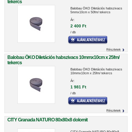
tekercs
Balobau ÖKO Diletációs habszivacs
5mmx10cm x 50fm/ tekercs
Ár:
2 400 Ft
/ db
Részletek
Balobau ÖKO Diletációs habszivacs 10mmx10cm x 25fm/
tekercs
Balobau ÖKO Diletációs habszivacs
10mmx10cm x 25fm/ tekercs
Ár:
1 981 Ft
/ db
Részletek
CITY Granada NATURO 80x80x8 dolomit
CITY Granada NATURO 80x80x8