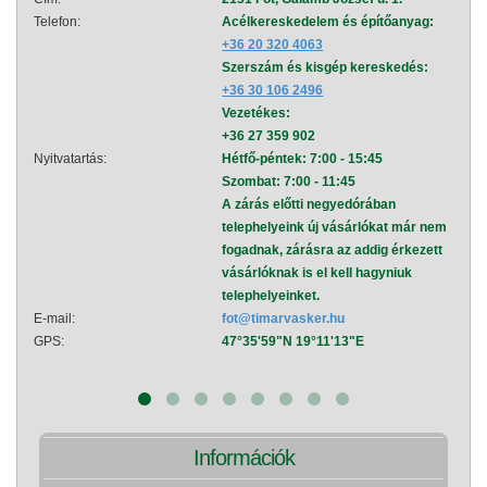
Telefon:
Acélkereskedelem és építőanyag:
Telef
+36 20 320 4063
Szerszám és kisgép kereskedés:
+36 30 106 2496
Vezetékes:
+36 27 359 902
Nyitvatartás:
Hétfő-péntek: 7:00 - 15:45
Nyitva
Szombat: 7:00 - 11:45
A zárás előtti negyedórában
telephelyeink új vásárlókat már nem
fogadnak, zárásra az addig érkezett
vásárlóknak is el kell hagyniuk
telephelyeinket.
E-mail:
fot@timarvasker.hu
E-mai
GPS:
47°35'59"N 19°11'13"E
GPS:
Információk