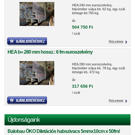
HEA 240 mm euroszelvény,
folyóméter súlya kb. 62 kg, egy szál
tömege kb 750 kg.
Ár:
504 750 Ft
/ szál
Részletek
HEA b= 280 mm hossz.: 6 fm euroszelvény
HEA 280 mm euroszelvény,
folyóméter súlya kb. 78 kg, egy szál
tömege kb. 472 kg.
Ár:
317 656 Ft
/ szál
Részletek
Újdonságaink
Balobau ÖKO Diletációs habszivacs 5mmx10cm x 50fm/