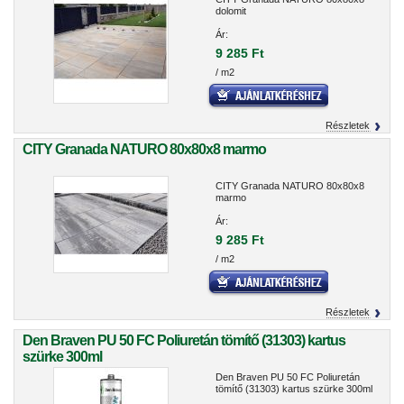
dolomit
Ár:
9 285 Ft
/ m2
Részletek
CITY Granada NATURO 80x80x8 marmo
CITY Granada NATURO 80x80x8
marmo
Ár:
9 285 Ft
/ m2
Részletek
Den Braven PU 50 FC Poliuretán tömítő (31303) kartus
szürke 300ml
Den Braven PU 50 FC Poliuretán
tömítő (31303) kartus szürke 300ml