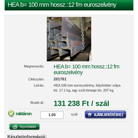
HEA b= 100 mm hossz.:12 fm euroszelvény
HEA b= 100 mm hossz.:12 fm
Megnevezés:
euroszelvény
201761
Cikkszám:
Leírás:
HEA 100 mm euroszelvény, folyóméter súlya
kb. 17.1 kg, egy szál tömege kb. 207 kg.
131 238 Ft / szál
Bruttó ár:
raktáron
szál
Készletinformáció: