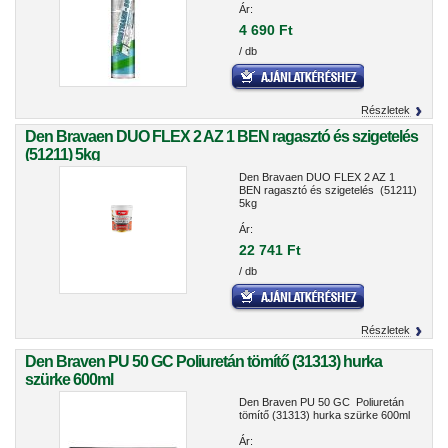
Ár:
4 690 Ft
/ db
Részletek
Den Bravaen DUO FLEX 2 AZ 1 BEN ragasztó és szigetelés
(51211) 5kg
Den Bravaen DUO FLEX 2 AZ 1
BEN ragasztó és szigetelés (51211)
5kg
Ár:
22 741 Ft
/ db
Részletek
Den Braven PU 50 GC Poliuretán tömítő (31313) hurka
szürke 600ml
Den Braven PU 50 GC Poliuretán
tömítő (31313) hurka szürke 600ml
Ár: