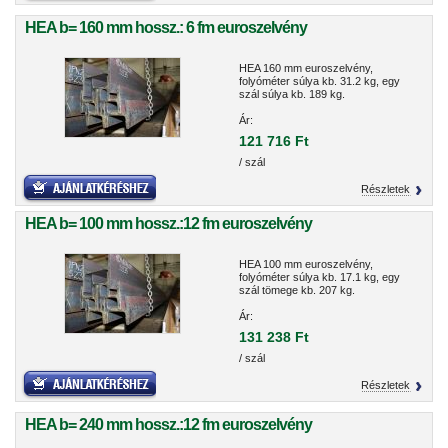
HEA b= 160 mm hossz.: 6 fm euroszelvény
HEA 160 mm euroszelvény,
folyóméter súlya kb. 31.2 kg, egy
szál súlya kb. 189 kg.
Ár:
121 716 Ft
/ szál
Részletek
HEA b= 100 mm hossz.:12 fm euroszelvény
HEA 100 mm euroszelvény,
folyóméter súlya kb. 17.1 kg, egy
szál tömege kb. 207 kg.
Ár:
131 238 Ft
/ szál
Részletek
HEA b= 240 mm hossz.:12 fm euroszelvény