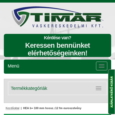
Kérdése van?
Keressen bennünket
elérhetőségeinken!
Menü
Menü
lenyitása
Termékkategóriák
Kategóriák
lenyitása
Kezdőoldal
| HEA b= 100 mm hossz.:12 fm euroszelvény