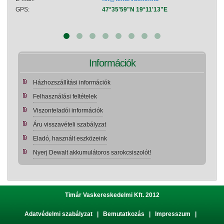
GPS:
47°35'59"N 19°11'13"E
GPS:
Információk
Házhozszállítási információk
Felhasználási feltételek
Viszonteladói információk
Áru visszavételi szabályzat
Eladó, használt eszközeink
Nyerj Dewalt akkumulátoros sarokcsiszolót!
Timár Vaskereskedelmi Kft. 2012
Adatvédelmi szabályzat
|
Bemutatkozás
|
Impresszum
|