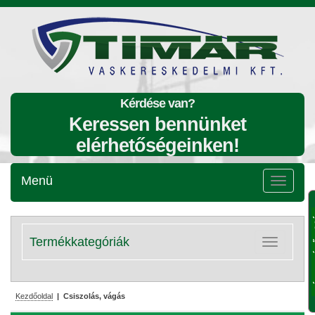
Kérdése van?
Keressen bennünket
elérhetőségeinken!
Menü
Menü
lenyitása
Termékkategóriák
Kategóriák
lenyitása
Kezdőoldal
| Csiszolás, vágás