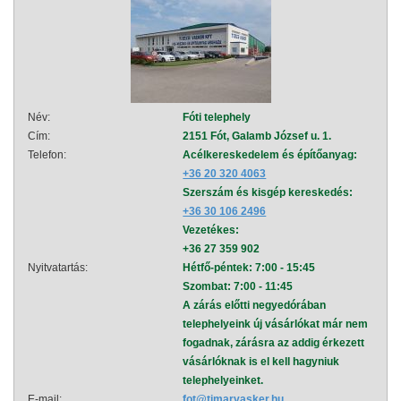
Név:
Fóti telephely
Név:
Cím:
2151 Fót, Galamb József u. 1.
Cím:
Telefon:
Acélkereskedelem és építőanyag:
Telef
+36 20 320 4063
Szerszám és kisgép kereskedés:
+36 30 106 2496
Vezetékes:
+36 27 359 902
Nyitvatartás:
Hétfő-péntek: 7:00 - 15:45
Nyitva
Szombat: 7:00 - 11:45
A zárás előtti negyedórában
telephelyeink új vásárlókat már nem
fogadnak, zárásra az addig érkezett
vásárlóknak is el kell hagyniuk
telephelyeinket.
E-mail:
fot@timarvasker.hu
E-mai