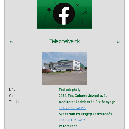
«
Telephelyeink
»
Név:
Fóti telephely
Név:
Cím:
2151 Fót, Galamb József u. 1.
Cím:
Telefon:
Acélkereskedelem és építőanyag:
Telef
+36 20 320 4063
Szerszám és kisgép kereskedés:
+36 30 106 2496
Vezetékes: