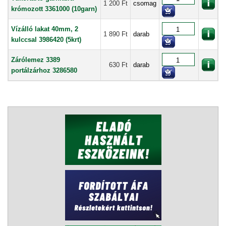
1 200 Ft
csomag
krómozott 3361000 (10garn)
Vízálló lakat 40mm, 2
1 890 Ft
darab
kulccsal 3986420 (5krt)
Zárólemez 3389
630 Ft
darab
portálzárhoz 3286580