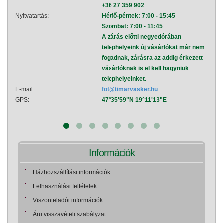
+36 27 359 902
Nyitvatartás:
Hétfő-péntek: 7:00 - 15:45
Nyitva
Szombat: 7:00 - 11:45
A zárás előtti negyedórában
telephelyeink új vásárlókat már nem
fogadnak, zárásra az addig érkezett
vásárlóknak is el kell hagyniuk
telephelyeinket.
E-mail:
fot@timarvasker.hu
E-mai
GPS:
47°35'59"N 19°11'13"E
GPS:
Információk
Házhozszállítási információk
Felhasználási feltételek
Viszonteladói információk
Áru visszavételi szabályzat