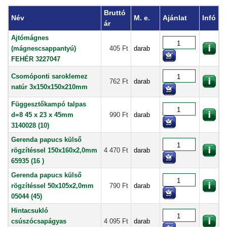
Bruttó
Név
M. e.
Ajánlat
Infó
ár
Ajtómágnes
(mágnescsappantyú)
405 Ft
darab
FEHÉR 3227047
Csomóponti saroklemez
762 Ft
darab
natúr 3x150x150x210mm
Függesztőkampó talpas
d=8 45 x 23 x 45mm
990 Ft
darab
3140028 (10)
Gerenda papucs külső
rögzítéssel 150x160x2,0mm
4 470 Ft
darab
65935 (16 )
Gerenda papucs külső
rögzítéssel 50x105x2,0mm
790 Ft
darab
05044 (45)
Hintacsukló
csúszócsapágyas
4 095 Ft
darab