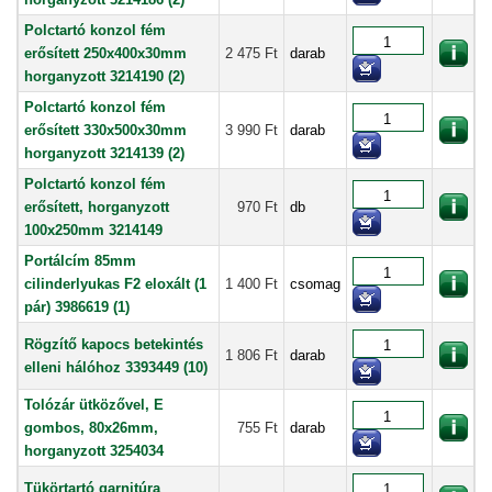
Polctartó konzol fém
erősített 250x400x30mm
2 475 Ft
darab
horganyzott 3214190 (2)
Polctartó konzol fém
erősített 330x500x30mm
3 990 Ft
darab
horganyzott 3214139 (2)
Polctartó konzol fém
erősített, horganyzott
970 Ft
db
100x250mm 3214149
Portálcím 85mm
cilinderlyukas F2 eloxált (1
1 400 Ft
csomag
pár) 3986619 (1)
Rögzítő kapocs betekintés
1 806 Ft
darab
elleni hálóhoz 3393449 (10)
Tolózár ütközővel, E
gombos, 80x26mm,
755 Ft
darab
horganyzott 3254034
Tükörtartó garnitúra