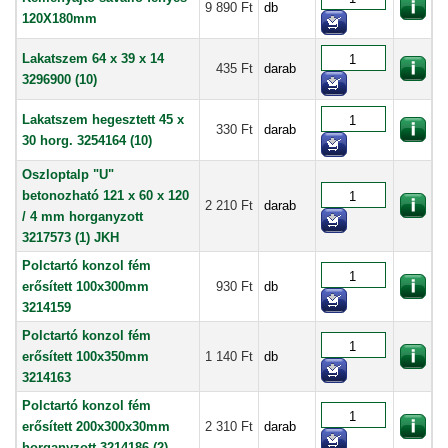
9 890 Ft
db
120X180mm
Lakatszem 64 x 39 x 14
435 Ft
darab
3296900 (10)
Lakatszem hegesztett 45 x
330 Ft
darab
30 horg. 3254164 (10)
Oszloptalp "U"
betonozható 121 x 60 x 120
2 210 Ft
darab
/ 4 mm horganyzott
3217573 (1) JKH
Polctartó konzol fém
erősített 100x300mm
930 Ft
db
3214159
Polctartó konzol fém
erősített 100x350mm
1 140 Ft
db
3214163
Polctartó konzol fém
erősített 200x300x30mm
2 310 Ft
darab
horganyzott 3214186 (2)