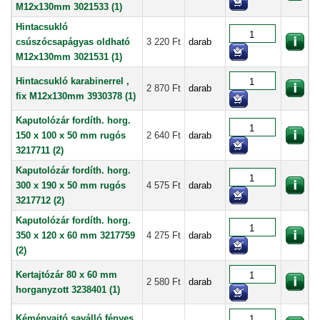
M12x130mm 3021533 (1)
Hintacsukló
csúszócsapágyas oldható
3 220 Ft
darab
M12x130mm 3021531 (1)
Hintacsukló karabinerrel ,
2 870 Ft
darab
fix M12x130mm 3930378 (1)
Kaputolózár fordíth. horg.
150 x 100 x 50 mm rugós
2 640 Ft
darab
3217711 (2)
Kaputolózár fordíth. horg.
300 x 190 x 50 mm rugós
4 575 Ft
darab
3217712 (2)
Kaputolózár fordíth. horg.
350 x 120 x 60 mm 3217759
4 275 Ft
darab
(2)
Kertajtózár 80 x 60 mm
2 580 Ft
darab
horganyzott 3238401 (1)
Kéményajtó saválló fényes