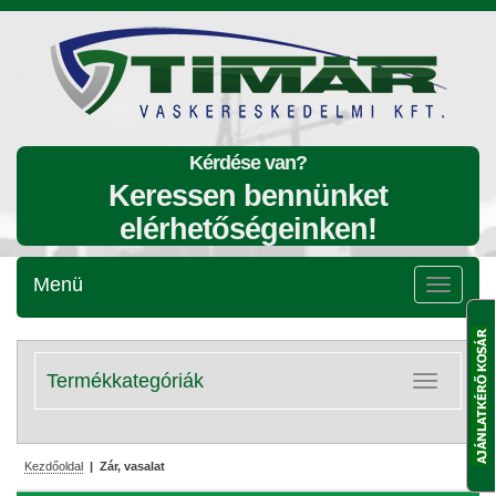
Kérdése van?
Keressen bennünket
elérhetőségeinken!
Menü
Menü
lenyitása
Termékkategóriák
Kategóriák
lenyitása
Kezdőoldal
| Zár, vasalat