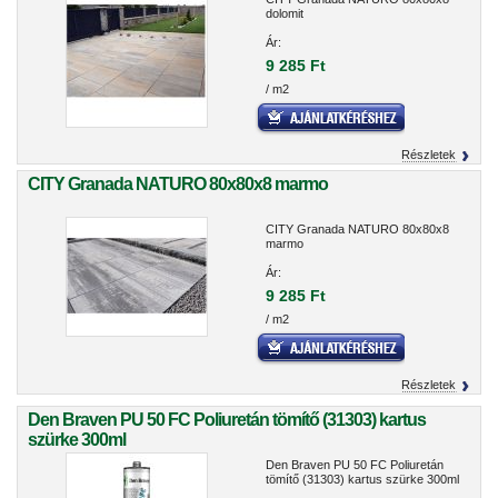
dolomit
Ár:
9 285 Ft
/ m2
Részletek
CITY Granada NATURO 80x80x8 marmo
CITY Granada NATURO 80x80x8
marmo
Ár:
9 285 Ft
/ m2
Részletek
Den Braven PU 50 FC Poliuretán tömítő (31303) kartus
szürke 300ml
Den Braven PU 50 FC Poliuretán
tömítő (31303) kartus szürke 300ml