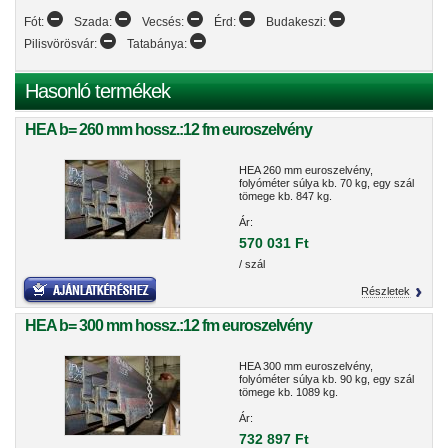
Fót:
Szada:
Vecsés:
Érd:
Budakeszi:
Pilisvörösvár:
Tatabánya:
Hasonló termékek
HEA b= 260 mm hossz.:12 fm euroszelvény
HEA 260 mm euroszelvény,
folyóméter súlya kb. 70 kg, egy szál
tömege kb. 847 kg.
Ár:
570 031 Ft
/ szál
Részletek
HEA b= 300 mm hossz.:12 fm euroszelvény
HEA 300 mm euroszelvény,
folyóméter súlya kb. 90 kg, egy szál
tömege kb. 1089 kg.
Ár:
732 897 Ft