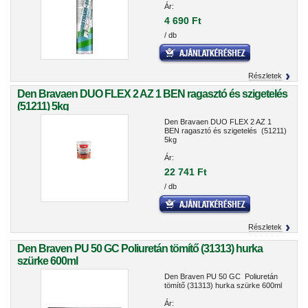
Ár:
4 690 Ft
/ db
Részletek
Den Bravaen DUO FLEX 2 AZ 1 BEN ragasztó és szigetelés
(51211) 5kg
Den Bravaen DUO FLEX 2 AZ 1
BEN ragasztó és szigetelés (51211)
5kg
Ár:
22 741 Ft
/ db
Részletek
Den Braven PU 50 GC Poliuretán tömítő (31313) hurka
szürke 600ml
Den Braven PU 50 GC Poliuretán
tömítő (31313) hurka szürke 600ml
Ár: