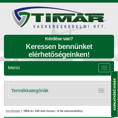
Kérdése van?
Keressen bennünket
elérhetőségeinken!
Menü
Menü
lenyitása
Termékkategóriák
Kategóriák
lenyitása
Kezdőoldal
| HEA b= 140 mm hossz.: 6 fm euroszelvény