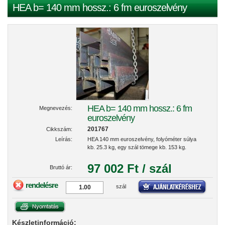
HEA b= 140 mm hossz.: 6 fm euroszelvény
HEA b= 140 mm hossz.: 6 fm
Megnevezés:
euroszelvény
201767
Cikkszám:
Leírás:
HEA 140 mm euroszelvény, folyóméter súlya
kb. 25.3 kg, egy szál tömege kb. 153 kg.
97 002 Ft / szál
Bruttó ár:
rendelésre
szál
Készletinformáció: