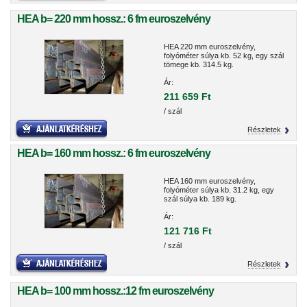
HEA b= 220 mm hossz.: 6 fm euroszelvény
HEA 220 mm euroszelvény,
folyóméter súlya kb. 52 kg, egy szál
tömege kb. 314.5 kg.
Ár:
211 659 Ft
/ szál
Részletek
HEA b= 160 mm hossz.: 6 fm euroszelvény
HEA 160 mm euroszelvény,
folyóméter súlya kb. 31.2 kg, egy
szál súlya kb. 189 kg.
Ár:
121 716 Ft
/ szál
Részletek
HEA b= 100 mm hossz.:12 fm euroszelvény