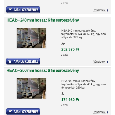
/ szál
Részletek
HEA b= 240 mm hossz.: 6 fm euroszelvény
HEA 240 mm euroszelvény,
folyóméter súlya kb. 62 kg, egy szál
súlya kb. 375 kg.
Ár:
252 375 Ft
/ szál
Részletek
HEA b= 200 mm hossz.: 6 fm euroszelvény
HEA 200 mm euroszelvény,
folyóméter súlya kb. 43 kg, egy szál
tömege kb. 260 kg.
Ár:
174 980 Ft
/ szál
Részletek