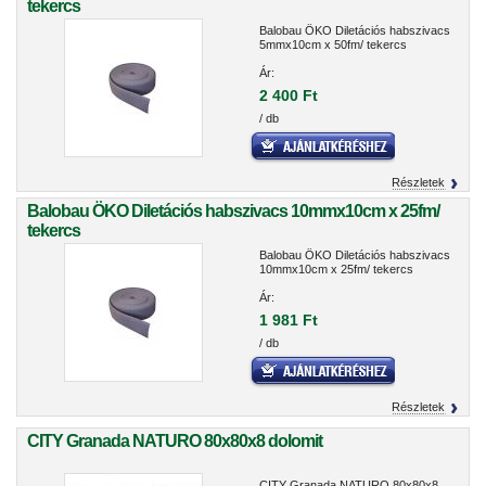
tekercs
Balobau ÖKO Diletációs habszivacs
5mmx10cm x 50fm/ tekercs
Ár:
2 400 Ft
/ db
Részletek
Balobau ÖKO Diletációs habszivacs 10mmx10cm x 25fm/
tekercs
Balobau ÖKO Diletációs habszivacs
10mmx10cm x 25fm/ tekercs
Ár:
1 981 Ft
/ db
Részletek
CITY Granada NATURO 80x80x8 dolomit
CITY Granada NATURO 80x80x8