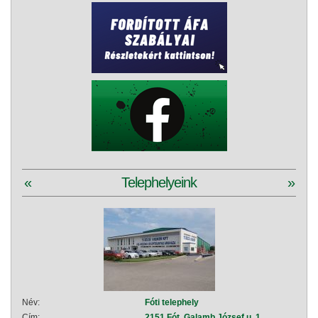
«
Telephelyeink
»
Név:
Fóti telephely
Név:
Cím:
2151 Fót, Galamb József u. 1.
Cím: