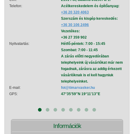
Telefon:
Acélkereskedelem és építőanyag:
Telef
+36 20 320 4063
Szerszám és kisgép kereskedés:
+36 30 106 2496
Vezetékes:
+36 27 359 902
Nyitvatartás:
Hétfő-péntek: 7:00 - 15:45
Nyitva
Szombat: 7:00 - 11:45
A zárás előtti negyedórában
telephelyeink új vásárlókat már nem
fogadnak, zárásra az addig érkezett
vásárlóknak is el kell hagyniuk
telephelyeinket.
E-mail:
fot@timarvasker.hu
E-mai
GPS:
47°35'59"N 19°11'13"E
GPS:
Információk