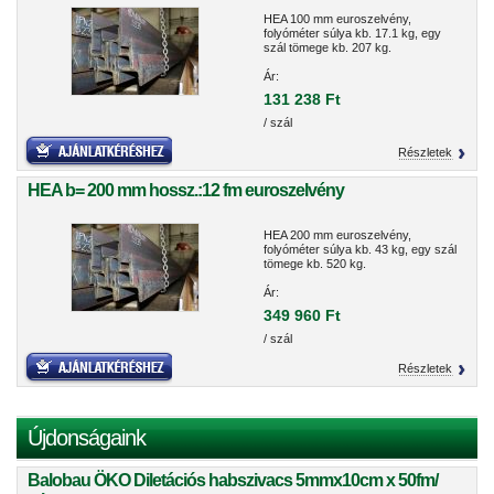
HEA 100 mm euroszelvény,
folyóméter súlya kb. 17.1 kg, egy
szál tömege kb. 207 kg.
Ár:
131 238 Ft
/ szál
Részletek
HEA b= 200 mm hossz.:12 fm euroszelvény
HEA 200 mm euroszelvény,
folyóméter súlya kb. 43 kg, egy szál
tömege kb. 520 kg.
Ár:
349 960 Ft
/ szál
Részletek
Újdonságaink
Balobau ÖKO Diletációs habszivacs 5mmx10cm x 50fm/