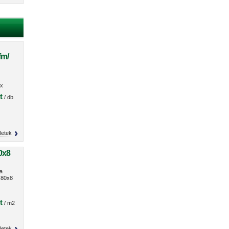
fm/
O
x
s
t
/ db
letek
0x8
a
80x8
t
/ m2
letek