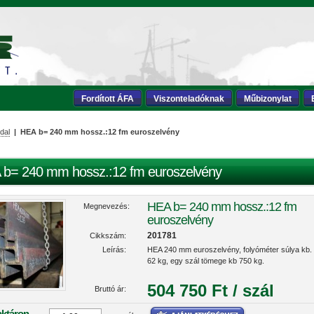
Fordított ÁFA
Viszonteladóknak
Műbizonylat
dal
| HEA b= 240 mm hossz.:12 fm euroszelvény
 b= 240 mm hossz.:12 fm euroszelvény
HEA b= 240 mm hossz.:12 fm
Megnevezés:
euroszelvény
201781
Cikkszám:
Leírás:
HEA 240 mm euroszelvény, folyóméter súlya kb.
62 kg, egy szál tömege kb 750 kg.
504 750 Ft / szál
Bruttó ár:
aktáron