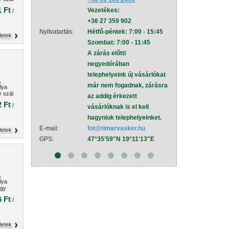
47 kg.
 Ft
Vezetékes:
mel
/
+36 27 359 902
Nyitvatartás:
Hétf
Nyitvatartás:
Hétfő-péntek: 7:00 - 15:45
Szom
letek
Szombat: 7:00 - 11:45
A zá
A zárás előtti
neg
negyedórában
tele
telephelyeink új vásárlókat
már
,
már nem fogadnak, zárásra
az a
lya
y szál
az addig érkezett
vásá
 kg.
 Ft
/
vásárlóknak is el kell
hagy
hagyniuk telephelyeinket.
E-mail:
sza
E-mail:
fot@timarvasker.hu
GPS:
47°
letek
GPS:
47°35'59"N 19°11'13"E
,
lya
egy
. 189
 Ft
/
letek