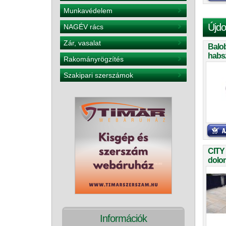
Munkavédelem
Újdo
NAGÉV rács
Zár, vasalat
Balo
habs
Rakományrögzítés
teker
Szakipari szerszámok
CITY
dolom
Információk