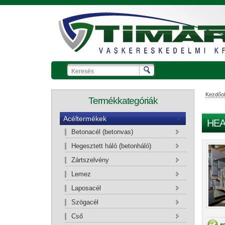
Kezdőol
Termékkategóriák
Acéltermékek
HEA
Betonacél (betonvas)
Ajánlatkérő kosár
Hegesztett háló (betonháló)
Zártszelvény
Lemez
Laposacél
Szögacél
Cső
r