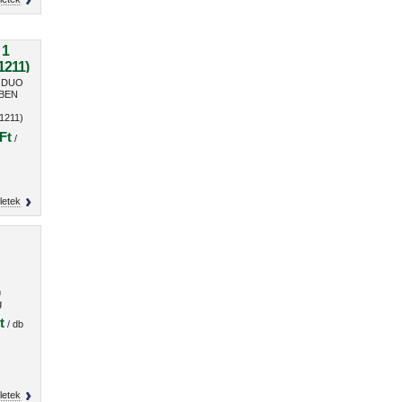
 1
1211)
n DUO
 BEN
1211)
Ft
/
letek
m
g
t
/ db
letek