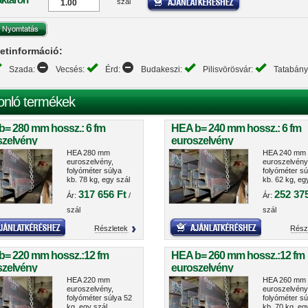
szál
etinformáció:
Szada:
Vecsés:
Érd:
Budakeszi:
Pilisvörösvár:
Tatabán
onló termékek
b= 280 mm hossz.: 6 fm
HEA b= 240 mm hossz.: 6 fm
szelvény
euroszelvény
HEA 280 mm
HEA 240 mm
euroszelvény,
euroszelvény
folyóméter súlya
folyóméter sú
kb. 78 kg, egy szál
kb. 62 kg, eg
tömege kb. 472 kg.
súlya kb. 375
317 656 Ft
252 375
Ár:
/
Ár:
szál
szál
Részletek
Rész
b= 220 mm hossz.:12 fm
HEA b= 260 mm hossz.:12 fm
szelvény
euroszelvény
HEA 220 mm
HEA 260 mm
euroszelvény,
euroszelvény
folyóméter súlya 52
folyóméter sú
kg, egy szál
kb. 70 kg, eg