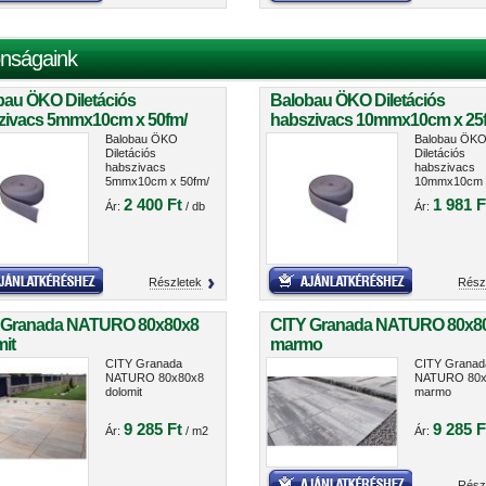
nságaink
bau ÖKO Diletációs
Balobau ÖKO Diletációs
zivacs 5mmx10cm x 50fm/
habszivacs 10mmx10cm x 25
cs
tekercs
Balobau ÖKO
Balobau ÖK
Diletációs
Diletációs
habszivacs
habszivacs
5mmx10cm x 50fm/
10mmx10cm 
tekercs
25fm/ tekerc
2 400 Ft
1 981 F
Ár:
/ db
Ár:
Részletek
Rész
 Granada NATURO 80x80x8
CITY Granada NATURO 80x8
it
marmo
CITY Granada
CITY Granad
NATURO 80x80x8
NATURO 80x
dolomit
marmo
9 285 Ft
9 285 F
Ár:
/ m2
Ár:
Rész