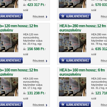
tömege 629 kg.
tömege kb. 8
423 317 Ft
570 031
Ár:
/
Ár:
szál
szál
Részletek
Rész
b= 120 mm hossz.:12 fm
HEA b= 280 mm hossz.:12 fm
szelvény
euroszelvény
HEA 120 mm
HEA 280 mm
euroszelvény,
euroszelvény
folyóméter súlya
folyóméter sú
kb. 20.4 kg, egy
kb. 78 kg, eg
szál súlya kb. 247
súlya kb. 944
156 598 Ft
635 312
Ár:
/
Ár:
kg.
szál
szál
Részletek
Rész
b= 100 mm hossz.:12 fm
HEA b= 160 mm hossz.: 6 fm
szelvény
euroszelvény
HEA 100 mm
HEA 160 mm
euroszelvény,
euroszelvény
folyóméter súlya
folyóméter sú
kb. 17.1 kg, egy
kb. 31.2 kg, 
szál tömege kb.
szál súlya kb
131 238 Ft
121 716
Ár:
/
Ár:
207 kg.
kg.
szál
szál
Részletek
Rész