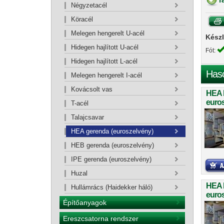
Négyzetacél
Köracél
Melegen hengerelt U-acél
Készl
Hidegen hajlított U-acél
Fót:
Hidegen hajlított L-acél
Has
Melegen hengerelt I-acél
Kovácsolt vas
HEA 
euro
T-acél
Talajcsavar
HEA gerenda (euroszelvény)
HEB gerenda (euroszelvény)
IPE gerenda (euroszelvény)
Huzal
HEA 
Hullámrács (Haidekker háló)
euro
Építőanyagok
Ereszcsatorna rendszer