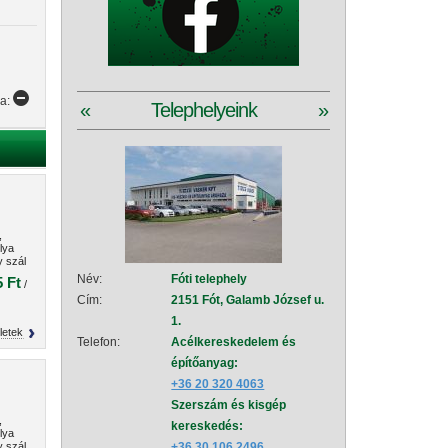
ya:
«
Telephelyeink
»
,
lya
y szál
 kg.
Név:
Fóti telephely
Név:
Szad
 Ft
/
Cím:
2151 Fót, Galamb József u.
Cím:
2111
1.
151
letek
Telefon:
Acélkereskedelem és
Telefon:
Acé
építőanyag:
épí
+36 20 320 4063
+36
Szerszám és kisgép
Sze
,
kereskedés:
+36
lya
y szál
+36 30 106 2496
Vez