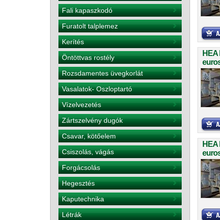
Fali kapaszkodó
Furatolt talplemez
Kerítés
HEA 
Öntöttvas rostély
euro
Rozsdamentes üvegkorlát
Vasalatok- Oszloptartó
Vízelvezetés
Zártszelvény dugók
Csavar, kötőelem
HEA 
Csiszolás, vágás
euro
Forgácsolás
Hegesztés
Kaputechnika
Létrák