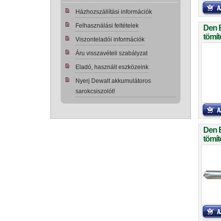
Házhozszállítási információk
Felhasználási feltételek
Den 
tömít
Viszonteladói információk
Áru visszavételi szabályzat
Eladó, használt eszközeink
Nyerj Dewalt akkumulátoros
sarokcsiszolót!
Den 
tömít