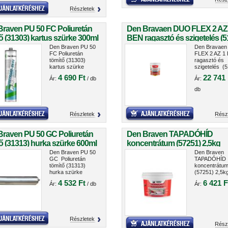
Részletek
Braven PU 50 FC Poliuretán
Den Bravaen DUO FLEX 2 AZ
ő (31303) kartus szürke 300ml
BEN ragasztó és szigetelés (5
5kg
Den Braven PU 50
Den Bravae
FC Poliuretán
FLEX 2 AZ 1
tömítő (31303)
ragasztó és
kartus szürke
szigetelés (5
300ml
5kg
4 690 Ft
22 741 
Ár:
/ db
Ár:
db
Részletek
Rész
Braven PU 50 GC Poliuretán
Den Braven TAPADÓHÍD
ő (31313) hurka szürke 600ml
koncentrátum (57251) 2,5kg
Den Braven PU 50
Den Braven
GC Poliuretán
TAPADÓHÍD
tömítő (31313)
koncentrátu
hurka szürke
(57251) 2,5k
600ml
4 532 Ft
6 421 F
Ár:
/ db
Ár:
Részletek
Rész