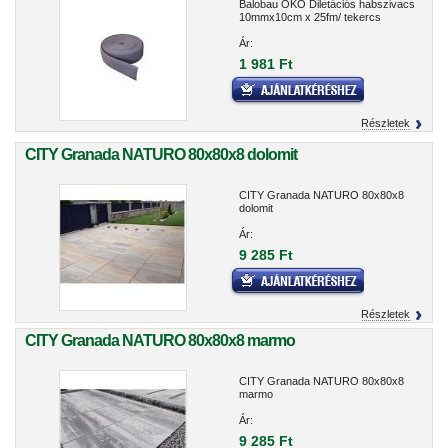
Balobau ÖKO Diletációs habszivacs
10mmx10cm x 25fm/ tekercs
Ár:
1 981 Ft
Részletek
CITY Granada NATURO 80x80x8 dolomit
CITY Granada NATURO 80x80x8
dolomit
Ár:
9 285 Ft
Részletek
CITY Granada NATURO 80x80x8 marmo
CITY Granada NATURO 80x80x8
marmo
Ár:
9 285 Ft