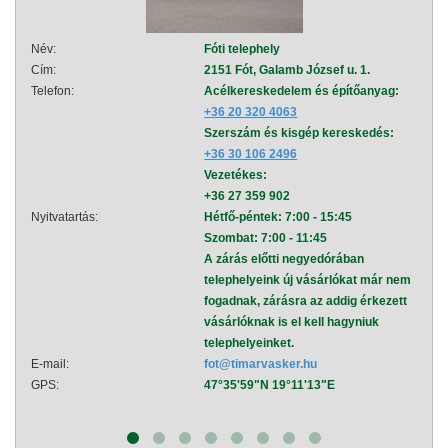
Név:
Fóti telephely
Név:
Cím:
2151 Fót, Galamb József u. 1.
Cím:
Telefon:
Acélkereskedelem és építőanyag:
Telef
+36 20 320 4063
Szerszám és kisgép kereskedés:
+36 30 106 2496
Vezetékes:
+36 27 359 902
Nyitvatartás:
Hétfő-péntek: 7:00 - 15:45
Nyitva
Szombat: 7:00 - 11:45
A zárás előtti negyedórában
telephelyeink új vásárlókat már nem
fogadnak, zárásra az addig érkezett
vásárlóknak is el kell hagyniuk
telephelyeinket.
E-mail:
fot@timarvasker.hu
E-mai
GPS:
47°35'59"N 19°11'13"E
GPS: