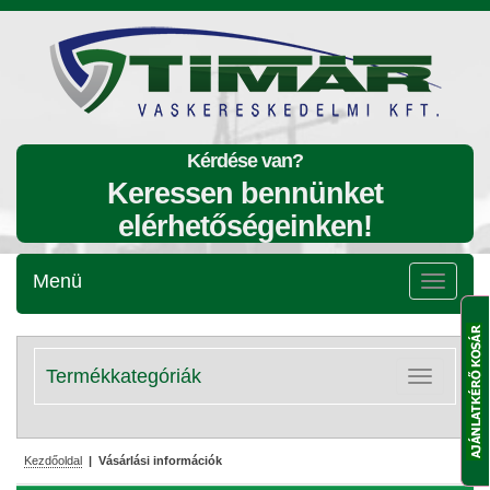
Kérdése van?
Keressen bennünket
elérhetőségeinken!
Menü
Menü
lenyitása
Termékkategóriák
Kategóriák
lenyitása
Kezdőoldal
| Vásárlási információk