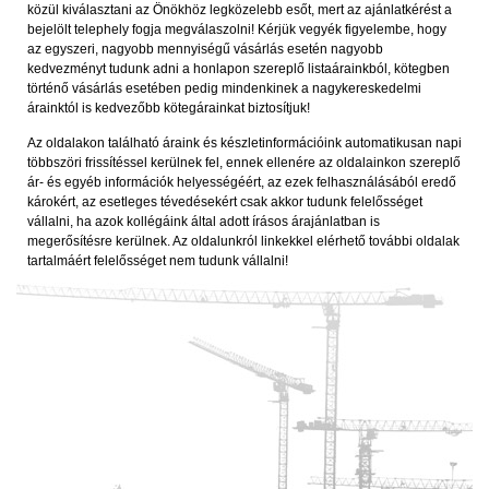
közül kiválasztani az Önökhöz legközelebb esőt, mert az ajánlatkérést a
bejelölt telephely fogja megválaszolni! Kérjük vegyék figyelembe, hogy
az egyszeri, nagyobb mennyiségű vásárlás esetén nagyobb
kedvezményt tudunk adni a honlapon szereplő listaárainkból, kötegben
történő vásárlás esetében pedig mindenkinek a nagykereskedelmi
árainktól is kedvezőbb kötegárainkat biztosítjuk!
Az oldalakon található áraink és készletinformációink automatikusan napi
többszöri frissítéssel kerülnek fel, ennek ellenére az oldalainkon szereplő
ár- és egyéb információk helyességéért, az ezek felhasználásából eredő
károkért, az esetleges tévedésekért csak akkor tudunk felelősséget
vállalni, ha azok kollégáink által adott írásos árajánlatban is
megerősítésre kerülnek. Az oldalunkról linkekkel elérhető további oldalak
tartalmáért felelősséget nem tudunk vállalni!