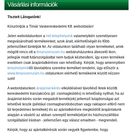
Vásárlási információk
Tisztelt Látogatónk!
Köszöntjük a Timár Vaskereskedelmi Kft. weboldalán!
Jelen weboldalunkon a
hét telephelyünk
valamelyikén személyesen
megvásárolható termékeinket, azok árait, elérhetőségét és főbb
jellemzőiket tüntetjük fel. Az oldalunkon található olyan termékeket, amik
mögött nincs ott a
timarszerszam.hu
webáruházunkra átvezető ikon,
jellegük miatt futárszolgálattal nem tudjuk kézbesíteni, így ezen termékek
esetében csak árajánlatkérésre van lehetőség. Kérjük, hogy amennyiben
telephelyeink
től távolabbra szeretne terméket rendelni, úgy először a
www.timarszerszam.hu
oldalunkon elérhető termékeink között nézzen
szét!
A weboldalunkon
árajánlat-kérés
elküldésével távollévő felek közötti
kereskedelmi tranzakcióra (pl. csomagküldés) is lehetőség nyílhat, ha az
árajánlat-kérés során megadott termék(ek) jellemző tulajdonságai azt
lehetővé teszik (például csomagban/dobozban vagy raklapon elférő nem
túl terjedelmes termékek) és az ajánlatkérésre megküldött árajánlatunk
alapján a vásárló az abban szereplő termék(ek)et és házhozszállítási
szolgáltatást írásban - jellemzően egy válasz emailben - megrendeli.
Kérjük, hogy az ajánlatkérésük során vegyék figyelembe, hogy