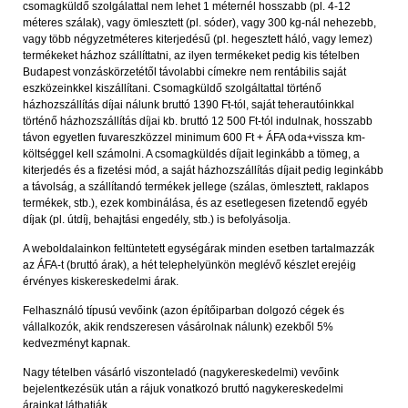
csomagküldő szolgálattal nem lehet 1 méternél hosszabb (pl. 4-12
méteres szálak), vagy ömlesztett (pl. sóder), vagy 300 kg-nál nehezebb,
vagy több négyzetméteres kiterjedésű (pl. hegesztett háló, vagy lemez)
termékeket házhoz szállíttatni, az ilyen termékeket pedig kis tételben
Budapest vonzáskörzetétől távolabbi címekre nem rentábilis saját
eszközeinkkel kiszállítani. Csomagküldő szolgáltattal történő
házhozszállítás díjai nálunk bruttó 1390 Ft-tól, saját teherautóinkkal
történő házhozszállítás díjai kb. bruttó 12 500 Ft-tól indulnak, hosszabb
távon egyetlen fuvareszközzel minimum 600 Ft + ÁFA oda+vissza km-
költséggel kell számolni. A csomagküldés díjait leginkább a tömeg, a
kiterjedés és a fizetési mód, a saját házhozszállítás díjait pedig leginkább
a távolság, a szállítandó termékek jellege (szálas, ömlesztett, raklapos
termékek, stb.), ezek kombinálása, és az esetlegesen fizetendő egyéb
díjak (pl. útdíj, behajtási engedély, stb.) is befolyásolja.
A weboldalainkon feltüntetett egységárak minden esetben tartalmazzák
az ÁFA-t (bruttó árak), a hét telephelyünkön meglévő készlet erejéig
érvényes kiskereskedelmi árak.
Felhasználó típusú vevőink (azon építőiparban dolgozó cégek és
vállalkozók, akik rendszeresen vásárolnak nálunk) ezekből 5%
kedvezményt kapnak.
Nagy tételben vásárló viszonteladó (nagykereskedelmi) vevőink
bejelentkezésük után a rájuk vonatkozó bruttó nagykereskedelmi
árainkat láthatják.