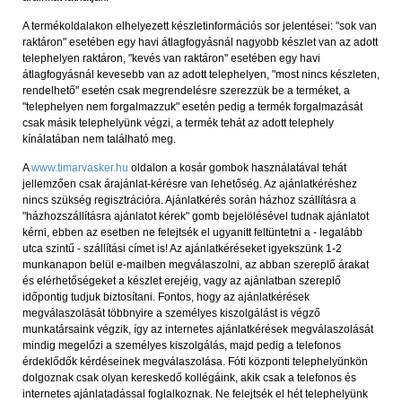
A termékoldalakon elhelyezett készletinformációs sor jelentései: "sok van
raktáron" esetében egy havi átlagfogyásnál nagyobb készlet van az adott
telephelyen raktáron, "kevés van raktáron" esetében egy havi
átlagfogyásnál kevesebb van az adott telephelyen, "most nincs készleten,
rendelhető" esetén csak megrendelésre szerezzük be a terméket, a
"telephelyen nem forgalmazzuk" esetén pedig a termék forgalmazását
csak másik telephelyünk végzi, a termék tehát az adott telephely
kínálatában nem található meg.
A
www.timarvasker.hu
oldalon a kosár gombok használatával tehát
jellemzően csak árajánlat-kérésre van lehetőség. Az ajánlatkéréshez
nincs szükség regisztrációra. Ajánlatkérés során házhoz szállításra a
"házhozszállításra ajánlatot kérek" gomb bejelölésével tudnak ajánlatot
kérni, ebben az esetben ne felejtsék el ugyanitt feltüntetni a - legalább
utca szintű - szállítási címet is! Az ajánlatkéréseket igyekszünk 1-2
munkanapon belül e-mailben megválaszolni, az abban szereplő árakat
és elérhetőségeket a készlet erejéig, vagy az ajánlatban szereplő
időpontig tudjuk biztosítani. Fontos, hogy az ajánlatkérések
megválaszolását többnyire a személyes kiszolgálást is végző
munkatársaink végzik, így az internetes ajánlatkérések megválaszolását
mindig megelőzi a személyes kiszolgálás, majd pedig a telefonos
érdeklődők kérdéseinek megválaszolása. Fóti központi telephelyünkön
dolgoznak csak olyan kereskedő kollégáink, akik csak a telefonos és
internetes ajánlatadással foglalkoznak. Ne felejtsék el hét telephelyünk