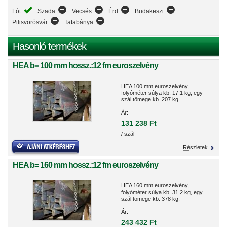
Fót:
Szada:
Vecsés:
Érd:
Budakeszi:
Pilisvörösvár:
Tatabánya:
Hasonló termékek
HEA b= 100 mm hossz.:12 fm euroszelvény
HEA 100 mm euroszelvény,
folyóméter súlya kb. 17.1 kg, egy
szál tömege kb. 207 kg.
Ár:
131 238 Ft
/ szál
Részletek
HEA b= 160 mm hossz.:12 fm euroszelvény
HEA 160 mm euroszelvény,
folyóméter súlya kb. 31.2 kg, egy
szál tömege kb. 378 kg.
Ár:
243 432 Ft