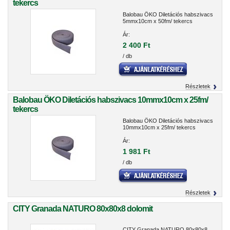
tekercs
Balobau ÖKO Diletációs habszivacs
5mmx10cm x 50fm/ tekercs
Ár:
2 400 Ft
/ db
Részletek
Balobau ÖKO Diletációs habszivacs 10mmx10cm x 25fm/
tekercs
Balobau ÖKO Diletációs habszivacs
10mmx10cm x 25fm/ tekercs
Ár:
1 981 Ft
/ db
Részletek
CITY Granada NATURO 80x80x8 dolomit
CITY Granada NATURO 80x80x8