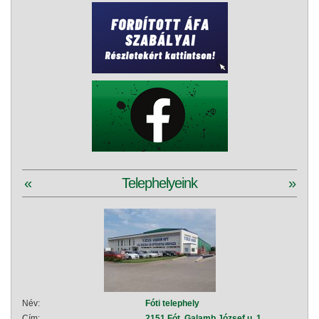
«
Telephelyeink
»
Név:
Fóti telephely
Név:
Cím:
2151 Fót, Galamb József u. 1.
Cím: