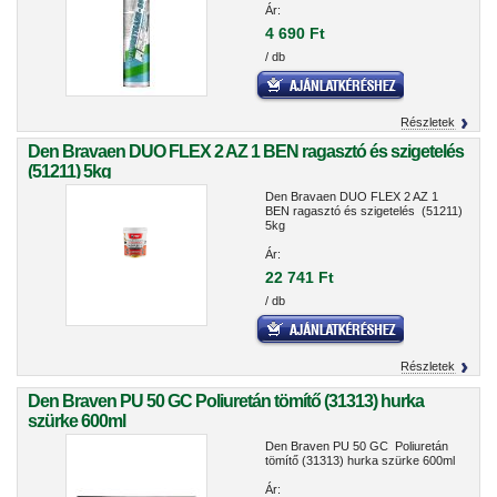
Ár:
4 690 Ft
/ db
Részletek
Den Bravaen DUO FLEX 2 AZ 1 BEN ragasztó és szigetelés
(51211) 5kg
Den Bravaen DUO FLEX 2 AZ 1
BEN ragasztó és szigetelés (51211)
5kg
Ár:
22 741 Ft
/ db
Részletek
Den Braven PU 50 GC Poliuretán tömítő (31313) hurka
szürke 600ml
Den Braven PU 50 GC Poliuretán
tömítő (31313) hurka szürke 600ml
Ár: