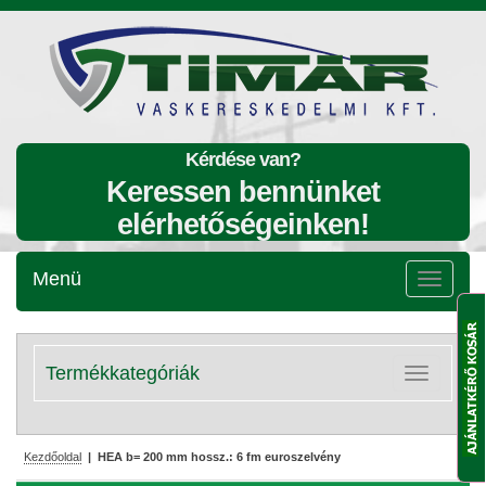
Kérdése van?
Keressen bennünket
elérhetőségeinken!
Menü
Menü
lenyitása
Termékkategóriák
Kategóriák
lenyitása
Kezdőoldal
| HEA b= 200 mm hossz.: 6 fm euroszelvény