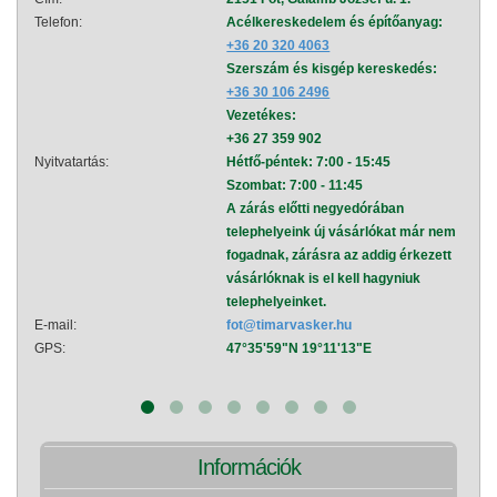
Telefon:
Acélkereskedelem és építőanyag:
Telef
+36 20 320 4063
Szerszám és kisgép kereskedés:
+36 30 106 2496
Vezetékes:
+36 27 359 902
Nyitvatartás:
Hétfő-péntek: 7:00 - 15:45
Nyitva
Szombat: 7:00 - 11:45
A zárás előtti negyedórában
telephelyeink új vásárlókat már nem
fogadnak, zárásra az addig érkezett
vásárlóknak is el kell hagyniuk
telephelyeinket.
E-mail:
fot@timarvasker.hu
E-mai
GPS:
47°35'59"N 19°11'13"E
GPS:
Információk