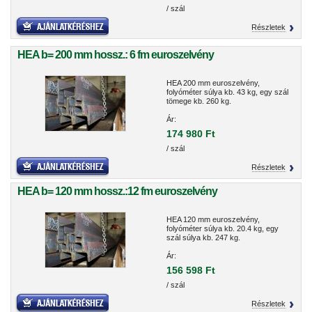
/ szál
Részletek
HEA b= 200 mm hossz.: 6 fm euroszelvény
HEA 200 mm euroszelvény,
folyóméter súlya kb. 43 kg, egy szál
tömege kb. 260 kg.
Ár:
174 980 Ft
/ szál
Részletek
HEA b= 120 mm hossz.:12 fm euroszelvény
HEA 120 mm euroszelvény,
folyóméter súlya kb. 20.4 kg, egy
szál súlya kb. 247 kg.
Ár:
156 598 Ft
/ szál
Részletek