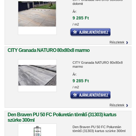
dolomit
Ár:
9 285 Ft
/ m2
Részletek
CITY Granada NATURO 80x80x8 marmo
CITY Granada NATURO 80x80x8
marmo
Ár:
9 285 Ft
/ m2
Részletek
Den Braven PU 50 FC Poliuretán tömítő (31303) kartus
szürke 300ml
Den Braven PU 50 FC Poliuretán
tömítő (31303) kartus szürke 300ml