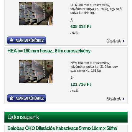
HEA 280 mm euroszelvény,
folyóméter súlya kb. 78 kg, egy szál
súlya kb. 944 kg.
Ár:
635 312 Ft
/ szál
Részletek
HEA b= 160 mm hossz.: 6 fm euroszelvény
HEA 160 mm euroszelvény,
folyóméter súlya kb. 31.2 kg, egy
szál súlya kb. 189 kg.
Ár:
121 716 Ft
/ szál
Részletek
Újdonságaink
Balobau ÖKO Diletációs habszivacs 5mmx10cm x 50fm/