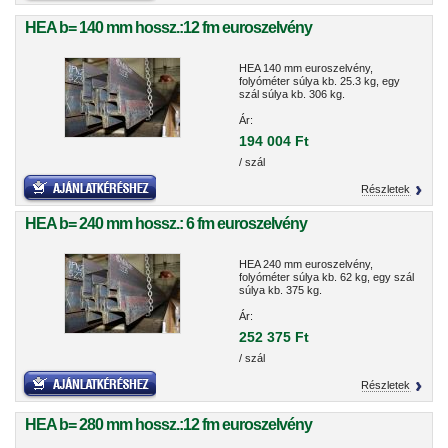
HEA b= 140 mm hossz.:12 fm euroszelvény
HEA 140 mm euroszelvény,
folyóméter súlya kb. 25.3 kg, egy
szál súlya kb. 306 kg.
Ár:
194 004 Ft
/ szál
Részletek
HEA b= 240 mm hossz.: 6 fm euroszelvény
HEA 240 mm euroszelvény,
folyóméter súlya kb. 62 kg, egy szál
súlya kb. 375 kg.
Ár:
252 375 Ft
/ szál
Részletek
HEA b= 280 mm hossz.:12 fm euroszelvény