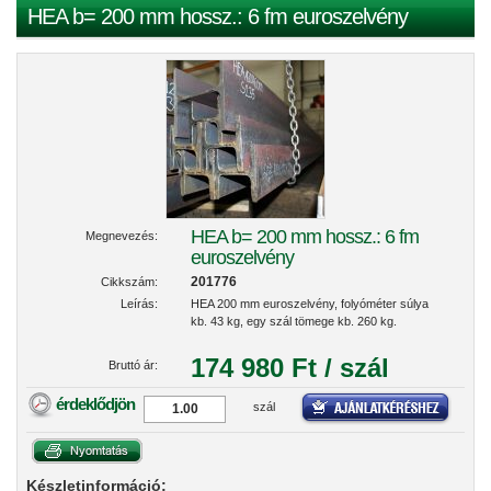
HEA b= 200 mm hossz.: 6 fm euroszelvény
HEA b= 200 mm hossz.: 6 fm
Megnevezés:
euroszelvény
201776
Cikkszám:
Leírás:
HEA 200 mm euroszelvény, folyóméter súlya
kb. 43 kg, egy szál tömege kb. 260 kg.
174 980 Ft / szál
Bruttó ár:
érdeklődjön
szál
Készletinformáció: