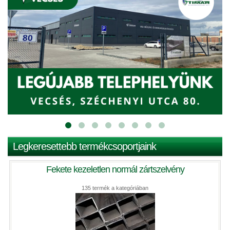
Legkeresettebb termékcsoportjaink
Fekete kezeletlen normál zártszelvény
135 termék a kategóriában