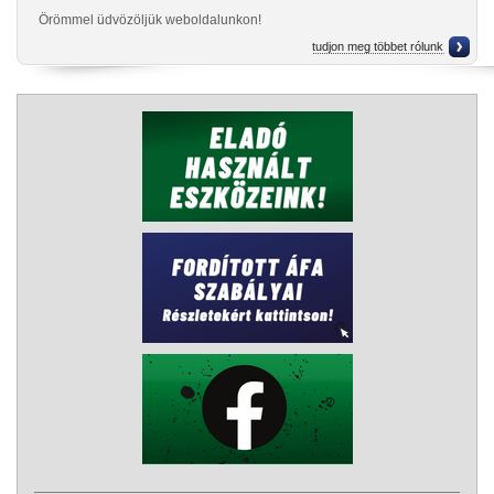
Örömmel üdvözöljük weboldalunkon!
tudjon meg többet rólunk
Cégünk Fót, Szada, Vecsés, Érd, Budakeszi, Pilisvörösvár, Tatabánya
települések körzetében
acéltermékek (betonacél - betonvas, hengerhuzal, cső, hegesztett háló
- betonháló, huzal, I-acél, U-acél, T-acél, alumínium lemez, vaslemez,
köracél, négyzetacél, laposacél, szögacél, zártszelvény, húzott köracél,
húzott négyzetacél és húzott laposacél, alumínium lemez, alumínium
bordáslemez, alumínium cső, alumínium laposacél, rozsdamentes és
saválló acéltermékek, stb.) kis- és nagykereskedelmével,
iparos termékek (Makita, Hikoki, Metabo, Original Flex, Bosch, Beta,
Kärcher, DeWalt, Iweld, Dedra ipari gépek és tartozékok),
hegesztés (Esab, Er-23, Jesenice, Metalweld, Böhler, Sudox, Kennedy,
Gold, Binzel, Optec, Welder, Bullder Bull,) és
rögzítéstechnikai termékek (Fischer, Koelner, Wkret-met dűbelek,
Reisser forgácslapcsavarok),
munkavédelmi eszközök (Portwest, Good-Year, Artra, Aragon, Kapriol),
zár- vasalat (Euro Elzett, Kaba Elzett, Amig, Dorma, Brano, IBFM, ISEO,
MCM, Roto, Aldeghi, Elga, ICSA),
ács és bádogos termékek,
kovácsolt- és díszítőelemek,
úszó- és tolókapu szerelvények,