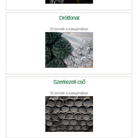
Drótfonat
23 termék a kategóriában
Szerkezeti cső
31 termék a kategóriában