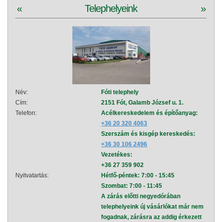
«
Telephelyeink
»
minőségi kéziszerszámok (Mannesmann, Hans, Apexon, Berger,
Brennenstuhl, Bohrcraft, Cortmad, Comet, Dedra, Eastman, Fiskars,
Flexco),
és drótfonatok, ponthegesztett hálók, fonatok, rostaszövetek,
csirkehálók, vadhálók.
Név:
Fóti telephely
Név:
Cím:
2151 Fót, Galamb József u. 1.
Cím:
Telefon:
Acélkereskedelem és építőanyag:
Telef
+36 20 320 4063
Szerszám és kisgép kereskedés:
+36 30 106 2496
Vezetékes:
+36 27 359 902
Nyitvatartás:
Hétfő-péntek: 7:00 - 15:45
Nyitva
Szombat: 7:00 - 11:45
A zárás előtti negyedórában
telephelyeink új vásárlókat már nem
fogadnak, zárásra az addig érkezett