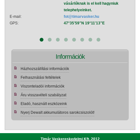
vásárlóknak is el kell hagyniuk
telephelyeinket.
E-mail:
fot@timarvasker.hu
E-mai
GPS:
47°35'59"N 19°11'13"E
GPS:
Információk
Házhozszállítási információk
Felhasználási feltételek
Viszonteladói információk
Áru visszavételi szabályzat
Eladó, használt eszközeink
Nyerj Dewalt akkumulátoros sarokcsiszolót!
Timár Vaskereskedelmi Kft. 2012