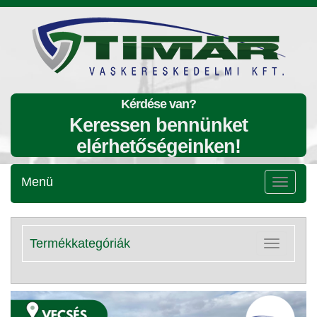
Kérdése van?
Keressen bennünket
elérhetőségeinken!
Menü
Menü
lenyitása
Termékkategóriák
Kategóriák
lenyitása