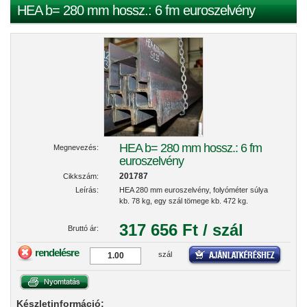
HEA b= 280 mm hossz.: 6 fm euroszelvény
HEA b= 280 mm hossz.: 6 fm
Megnevezés:
euroszelvény
201787
Cikkszám:
Leírás:
HEA 280 mm euroszelvény, folyóméter súlya
kb. 78 kg, egy szál tömege kb. 472 kg.
317 656 Ft / szál
Bruttó ár:
rendelésre
szál
Készletinformáció: