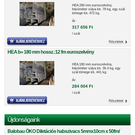
HEA 280 mm euroszelvény,
folyóméter súlya kb. 78 kg, egy szál
tömege kb. 472 kg.
Ár:
317 656 Ft
/ szál
Részletek
HEA b= 180 mm hossz.:12 fm euroszelvény
HEA 180 mm euroszelvény,
folyóméter súlya kb. 36.4 kg, egy
szál tömege kb. 441 kg.
Ár:
284 004 Ft
/ szál
Részletek
Újdonságaink
Balobau ÖKO Diletációs habszivacs 5mmx10cm x 50fm/