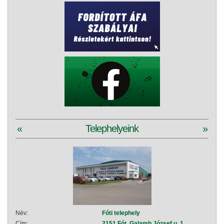
«
Telephelyeink
»
Név:
Fóti telephely
Név:
Cím:
2151 Fót, Galamb József u. 1.
Cím: