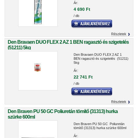
Ár:
4 690 Ft
/ db
Részletek
Den Bravaen DUO FLEX 2 AZ 1 BEN ragasztó és szigetelés
(51211) 5kg
Den Bravaen DUO FLEX 2 AZ 1
BEN ragasztó és szigetelés (51211)
5kg
Ár:
22 741 Ft
/ db
Részletek
Den Braven PU 50 GC Poliuretán tömítő (31313) hurka
szürke 600ml
Den Braven PU 50 GC Poliuretán
tömítő (31313) hurka szürke 600ml
Ár: