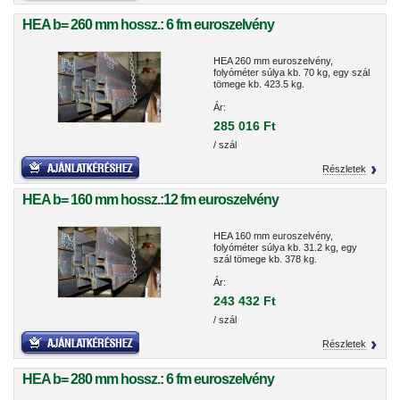
HEA b= 260 mm hossz.: 6 fm euroszelvény
HEA 260 mm euroszelvény,
folyóméter súlya kb. 70 kg, egy szál
tömege kb. 423.5 kg.
Ár:
285 016 Ft
/ szál
Részletek
HEA b= 160 mm hossz.:12 fm euroszelvény
HEA 160 mm euroszelvény,
folyóméter súlya kb. 31.2 kg, egy
szál tömege kb. 378 kg.
Ár:
243 432 Ft
/ szál
Részletek
HEA b= 280 mm hossz.: 6 fm euroszelvény