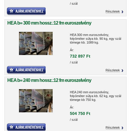
/ szál
Részletek
HEA b= 300 mm hossz.:12 fm euroszelvény
HEA 300 mm euroszelvény,
folyóméter súlya kb. 90 kg, egy szál
tömege kb. 1089 kg.
Ár:
732 897 Ft
/ szál
Részletek
HEA b= 240 mm hossz.:12 fm euroszelvény
HEA 240 mm euroszelvény,
folyóméter súlya kb. 62 kg, egy szál
tömege kb 750 kg.
Ár:
504 750 Ft
/ szál
Részletek