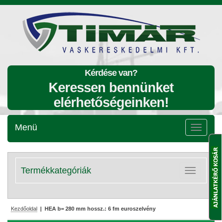
Kérdése van?
Keressen bennünket
elérhetőségeinken!
Menü
Menü
lenyitása
Termékkategóriák
Kategóriák
lenyitása
Kezdőoldal
| HEA b= 280 mm hossz.: 6 fm euroszelvény