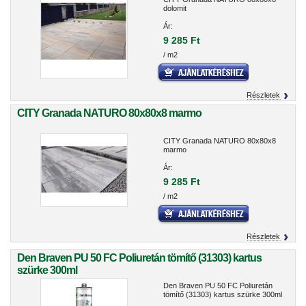
dolomit
Ár:
9 285 Ft
/ m2
Részletek
CITY Granada NATURO 80x80x8 marmo
CITY Granada NATURO 80x80x8
marmo
Ár:
9 285 Ft
/ m2
Részletek
Den Braven PU 50 FC Poliuretán tömítő (31303) kartus
szürke 300ml
Den Braven PU 50 FC Poliuretán
tömítő (31303) kartus szürke 300ml