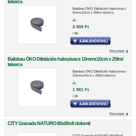
tekercs
Balobau ÖKO Diletációs habszivacs
5mmx10cm x 50fm/ tekercs
Ár:
2 400 Ft
/ db
Részletek
Balobau ÖKO Diletációs habszivacs 10mmx10cm x 25fm/
tekercs
Balobau ÖKO Diletációs habszivacs
10mmx10cm x 25fm/ tekercs
Ár:
1 981 Ft
/ db
Részletek
CITY Granada NATURO 80x80x8 dolomit
CITY Granada NATURO 80x80x8