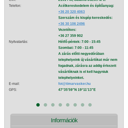
Telefon:
Acélkereskedelem és építőanyag:
Telef
+36 20 320 4063
Szerszám és kisgép kereskedés:
+36 30 106 2496
Vezetékes:
+36 27 359 902
Nyitvatartás:
Hétfő-péntek: 7:00 - 15:45
Nyitva
Szombat: 7:00 - 11:45
A zárás előtti negyedórában
telephelyeink új vásárlókat már nem
fogadnak, zárásra az addig érkezett
vásárlóknak is el kell hagyniuk
telephelyeinket.
E-mail:
fot@timarvasker.hu
E-mai
GPS:
47°35'59"N 19°11'13"E
GPS:
Információk