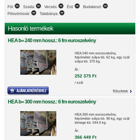
Fót:
Szada:
Vecsés:
Érd:
Budakeszi:
Pilisvörösvár:
Tatabánya:
Hasonló termékek
HEA b= 240 mm hossz.: 6 fm euroszelvény
HEA 240 mm euroszelvény,
folyóméter súlya kb. 62 kg, egy szál
súlya kb. 375 kg.
Ár:
252 375 Ft
/ szál
Részletek
HEA b= 300 mm hossz.: 6 fm euroszelvény
HEA 300 mm euroszelvény,
folyóméter súlya kb. 90 kg, egy szál
tömege kb. 544.5 kg.
Ár:
366 449 Ft