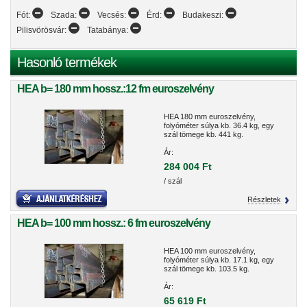
Fót:
Szada:
Vecsés:
Érd:
Budakeszi:
Pilisvörösvár:
Tatabánya:
Hasonló termékek
HEA b= 180 mm hossz.:12 fm euroszelvény
HEA 180 mm euroszelvény,
folyóméter súlya kb. 36.4 kg, egy
szál tömege kb. 441 kg.
Ár:
284 004 Ft
/ szál
Részletek
HEA b= 100 mm hossz.: 6 fm euroszelvény
HEA 100 mm euroszelvény,
folyóméter súlya kb. 17.1 kg, egy
szál tömege kb. 103.5 kg.
Ár:
65 619 Ft