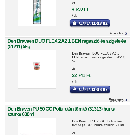
Ár:
4 690 Ft
/ db
Részletek
Den Bravaen DUO FLEX 2 AZ 1 BEN ragasztó és szigetelés
(51211) 5kg
Den Bravaen DUO FLEX 2 AZ 1
BEN ragasztó és szigetelés (51211)
5kg
Ár:
22 741 Ft
/ db
Részletek
Den Braven PU 50 GC Poliuretán tömítő (31313) hurka
szürke 600ml
Den Braven PU 50 GC Poliuretán
tömítő (31313) hurka szürke 600ml
Ár: