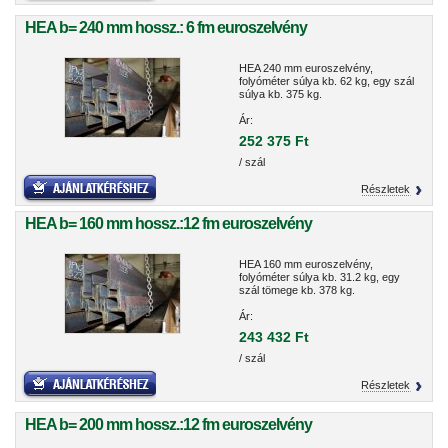
HEA b= 240 mm hossz.: 6 fm euroszelvény
HEA 240 mm euroszelvény,
folyóméter súlya kb. 62 kg, egy szál
súlya kb. 375 kg.
Ár:
252 375 Ft
/ szál
Részletek
HEA b= 160 mm hossz.:12 fm euroszelvény
HEA 160 mm euroszelvény,
folyóméter súlya kb. 31.2 kg, egy
szál tömege kb. 378 kg.
Ár:
243 432 Ft
/ szál
Részletek
HEA b= 200 mm hossz.:12 fm euroszelvény