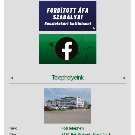
«
Telephelyeink
»
Név:
Fóti telephely
Név:
Cím:
2151 Fót, Galamb József u. 1.
Cím: