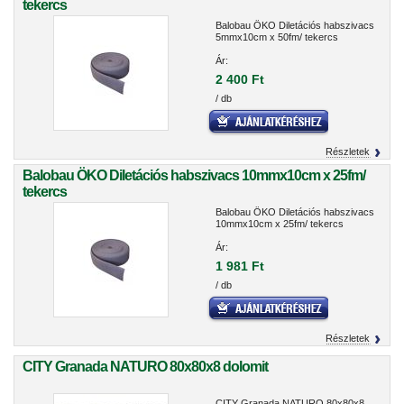
tekercs
Balobau ÖKO Diletációs habszivacs
5mmx10cm x 50fm/ tekercs
Ár:
2 400 Ft
/ db
Részletek
Balobau ÖKO Diletációs habszivacs 10mmx10cm x 25fm/
tekercs
Balobau ÖKO Diletációs habszivacs
10mmx10cm x 25fm/ tekercs
Ár:
1 981 Ft
/ db
Részletek
CITY Granada NATURO 80x80x8 dolomit
CITY Granada NATURO 80x80x8