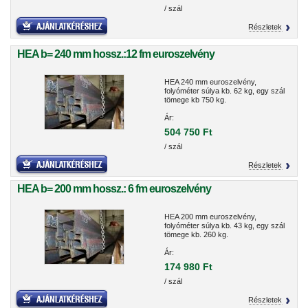
/ szál
Részletek
HEA b= 240 mm hossz.:12 fm euroszelvény
HEA 240 mm euroszelvény,
folyóméter súlya kb. 62 kg, egy szál
tömege kb 750 kg.
Ár:
504 750 Ft
/ szál
Részletek
HEA b= 200 mm hossz.: 6 fm euroszelvény
HEA 200 mm euroszelvény,
folyóméter súlya kb. 43 kg, egy szál
tömege kb. 260 kg.
Ár:
174 980 Ft
/ szál
Részletek