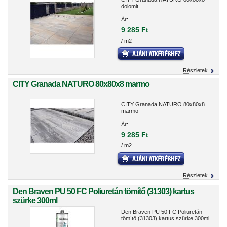
dolomit
Ár:
9 285 Ft
/ m2
Részletek
CITY Granada NATURO 80x80x8 marmo
CITY Granada NATURO 80x80x8
marmo
Ár:
9 285 Ft
/ m2
Részletek
Den Braven PU 50 FC Poliuretán tömítő (31303) kartus
szürke 300ml
Den Braven PU 50 FC Poliuretán
tömítő (31303) kartus szürke 300ml