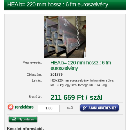
HEA b= 220 mm hossz.: 6 fm euroszelvény
HEA b= 220 mm hossz.: 6 fm
Megnevezés:
euroszelvény
201779
Cikkszám:
Leírás:
HEA 220 mm euroszelvény, folyóméter súlya
kb. 52 kg, egy szál tömege kb. 314.5 kg.
211 659 Ft / szál
Bruttó ár:
rendelésre
szál
Készletinformáció: