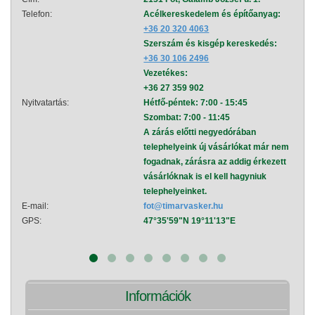
Telefon:
Acélkereskedelem és építőanyag:
Telef
+36 20 320 4063
Szerszám és kisgép kereskedés:
+36 30 106 2496
Vezetékes:
+36 27 359 902
Nyitvatartás:
Hétfő-péntek: 7:00 - 15:45
Nyitva
Szombat: 7:00 - 11:45
A zárás előtti negyedórában
telephelyeink új vásárlókat már nem
fogadnak, zárásra az addig érkezett
vásárlóknak is el kell hagyniuk
telephelyeinket.
E-mail:
fot@timarvasker.hu
E-mai
GPS:
47°35'59"N 19°11'13"E
GPS:
Információk