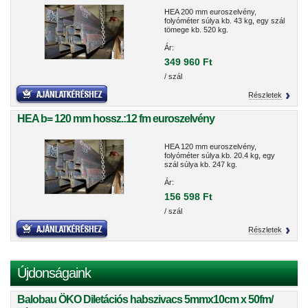
HEA 200 mm euroszelvény,
folyóméter súlya kb. 43 kg, egy szál
tömege kb. 520 kg.
Ár:
349 960 Ft
/ szál
Részletek
HEA b= 120 mm hossz.:12 fm euroszelvény
HEA 120 mm euroszelvény,
folyóméter súlya kb. 20.4 kg, egy
szál súlya kb. 247 kg.
Ár:
156 598 Ft
/ szál
Részletek
Újdonságaink
Balobau ÖKO Diletációs habszivacs 5mmx10cm x 50fm/