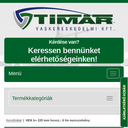
Kérdése van?
Keressen bennünket
elérhetőségeinken!
Menü
Menü
lenyitása
Termékkategóriák
Kategóriák
lenyitása
Kezdőoldal
| HEA b= 220 mm hossz.: 6 fm euroszelvény