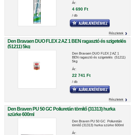
Ár:
4 690 Ft
/ db
Részletek
Den Bravaen DUO FLEX 2 AZ 1 BEN ragasztó és szigetelés
(51211) 5kg
Den Bravaen DUO FLEX 2 AZ 1
BEN ragasztó és szigetelés (51211)
5kg
Ár:
22 741 Ft
/ db
Részletek
Den Braven PU 50 GC Poliuretán tömítő (31313) hurka
szürke 600ml
Den Braven PU 50 GC Poliuretán
tömítő (31313) hurka szürke 600ml
Ár: