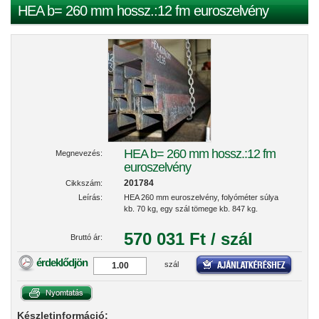
HEA b= 260 mm hossz.:12 fm euroszelvény
HEA b= 260 mm hossz.:12 fm
Megnevezés:
euroszelvény
201784
Cikkszám:
Leírás:
HEA 260 mm euroszelvény, folyóméter súlya
kb. 70 kg, egy szál tömege kb. 847 kg.
570 031 Ft / szál
Bruttó ár:
érdeklődjön
szál
Készletinformáció: