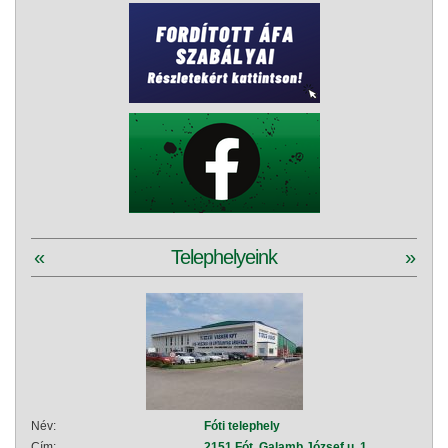
«
Telephelyeink
»
Név:
Fóti telephely
Név:
Cím:
2151 Fót, Galamb József u. 1.
Cím: