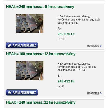
HEA b= 240 mm hossz.: 6 fm euroszelvény
HEA 240 mm euroszelvény,
folyóméter súlya kb. 62 kg, egy szál
súlya kb. 375 kg.
Ár:
252 375 Ft
/ szál
Részletek
HEA b= 160 mm hossz.:12 fm euroszelvény
HEA 160 mm euroszelvény,
folyóméter súlya kb. 31.2 kg, egy
szál tömege kb. 378 kg.
Ár:
243 432 Ft
/ szál
Részletek
HEA b= 240 mm hossz.:12 fm euroszelvény