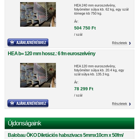
HEA 240 mm euroszelvény,
folyóméter súlya kb. 62 kg, egy szál
tömege kb 750 kg.
Ár:
504 750 Ft
/ szál
Részletek
HEA b= 120 mm hossz.: 6 fm euroszelvény
HEA 120 mm euroszelvény,
folyóméter súlya kb. 20.4 kg, egy
szál súlya kb. 135.3 kg.
Ár:
78 299 Ft
/ szál
Részletek
Újdonságaink
Balobau ÖKO Diletációs habszivacs 5mmx10cm x 50fm/