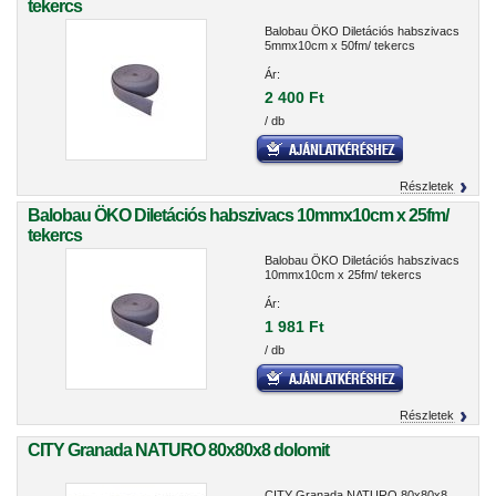
tekercs
Balobau ÖKO Diletációs habszivacs
5mmx10cm x 50fm/ tekercs
Ár:
2 400 Ft
/ db
Részletek
Balobau ÖKO Diletációs habszivacs 10mmx10cm x 25fm/
tekercs
Balobau ÖKO Diletációs habszivacs
10mmx10cm x 25fm/ tekercs
Ár:
1 981 Ft
/ db
Részletek
CITY Granada NATURO 80x80x8 dolomit
CITY Granada NATURO 80x80x8