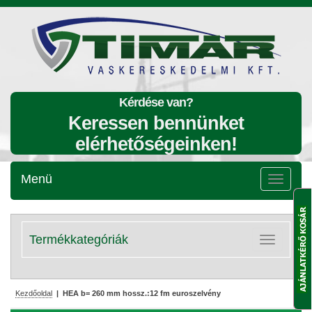
Kérdése van?
Keressen bennünket
elérhetőségeinken!
Menü
Menü
lenyitása
Termékkategóriák
Kategóriák
lenyitása
Kezdőoldal
| HEA b= 260 mm hossz.:12 fm euroszelvény