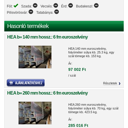
Fót:
Szada:
Vecsés:
Érd:
Budakeszi:
Pilisvörösvár:
Tatabánya:
Hasonló termékek
HEA b= 140 mm hossz.: 6 fm euroszelvény
HEA 140 mm euroszelvény,
folyóméter súlya kb. 25.3 kg, egy
szál tömege kb. 153 kg.
Ár:
97 002 Ft
/ szál
Részletek
HEA b= 260 mm hossz.: 6 fm euroszelvény
HEA 260 mm euroszelvény,
folyóméter súlya kb. 70 kg, egy szál
tömege kb. 423.5 kg.
Ár:
285 016 Ft