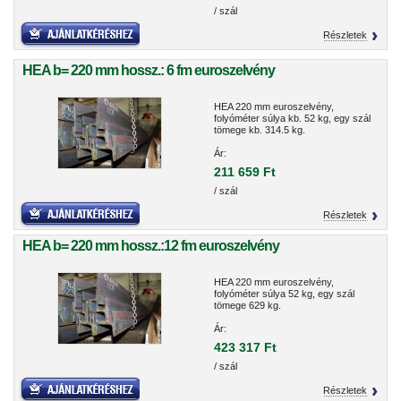
/ szál
Részletek
HEA b= 220 mm hossz.: 6 fm euroszelvény
HEA 220 mm euroszelvény,
folyóméter súlya kb. 52 kg, egy szál
tömege kb. 314.5 kg.
Ár:
211 659 Ft
/ szál
Részletek
HEA b= 220 mm hossz.:12 fm euroszelvény
HEA 220 mm euroszelvény,
folyóméter súlya 52 kg, egy szál
tömege 629 kg.
Ár:
423 317 Ft
/ szál
Részletek