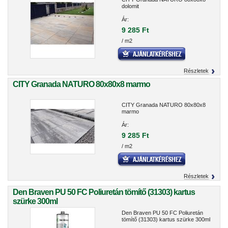
dolomit
Ár:
9 285 Ft
/ m2
Részletek
CITY Granada NATURO 80x80x8 marmo
CITY Granada NATURO 80x80x8
marmo
Ár:
9 285 Ft
/ m2
Részletek
Den Braven PU 50 FC Poliuretán tömítő (31303) kartus
szürke 300ml
Den Braven PU 50 FC Poliuretán
tömítő (31303) kartus szürke 300ml