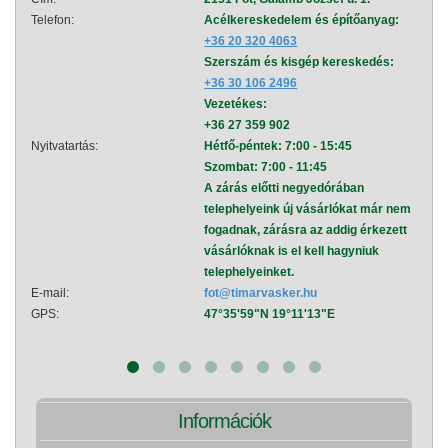
Telefon:
Acélkereskedelem és építőanyag:
Telef
+36 20 320 4063
Szerszám és kisgép kereskedés:
+36 30 106 2496
Vezetékes:
+36 27 359 902
Nyitvatartás:
Hétfő-péntek: 7:00 - 15:45
Nyitva
Szombat: 7:00 - 11:45
A zárás előtti negyedórában
telephelyeink új vásárlókat már nem
fogadnak, zárásra az addig érkezett
vásárlóknak is el kell hagyniuk
telephelyeinket.
E-mail:
fot@timarvasker.hu
E-mai
GPS:
47°35'59"N 19°11'13"E
GPS:
Információk