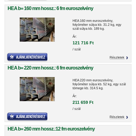
HEA b= 160 mm hossz.: 6 fm euroszelvény
HEA 160 mm euroszelvény,
folyóméter súlya kb. 31.2 kg, egy
szál súlya kb. 189 kg.
Ár:
121 716 Ft
/ szál
Részletek
HEA b= 220 mm hossz.: 6 fm euroszelvény
HEA 220 mm euroszelvény,
folyóméter súlya kb. 52 kg, egy szál
tömege kb. 314.5 kg.
Ár:
211 659 Ft
/ szál
Részletek
HEA b= 260 mm hossz.:12 fm euroszelvény