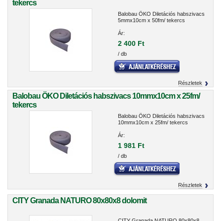
tekercs
Balobau ÖKO Diletációs habszivacs
5mmx10cm x 50fm/ tekercs
Ár:
2 400 Ft
/ db
Részletek
Balobau ÖKO Diletációs habszivacs 10mmx10cm x 25fm/
tekercs
Balobau ÖKO Diletációs habszivacs
10mmx10cm x 25fm/ tekercs
Ár:
1 981 Ft
/ db
Részletek
CITY Granada NATURO 80x80x8 dolomit
CITY Granada NATURO 80x80x8