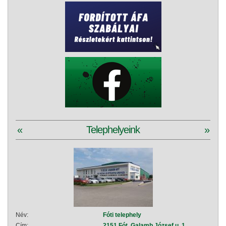
«
Telephelyeink
»
Név:
Fóti telephely
Név:
Cím:
2151 Fót, Galamb József u. 1.
Cím: