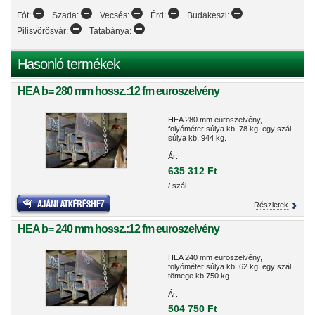
Fót:
Szada:
Vecsés:
Érd:
Budakeszi:
Pilisvörösvár:
Tatabánya:
Hasonló termékek
HEA b= 280 mm hossz.:12 fm euroszelvény
HEA 280 mm euroszelvény,
folyóméter súlya kb. 78 kg, egy szál
súlya kb. 944 kg.
Ár:
635 312 Ft
/ szál
Részletek
HEA b= 240 mm hossz.:12 fm euroszelvény
HEA 240 mm euroszelvény,
folyóméter súlya kb. 62 kg, egy szál
tömege kb 750 kg.
Ár:
504 750 Ft