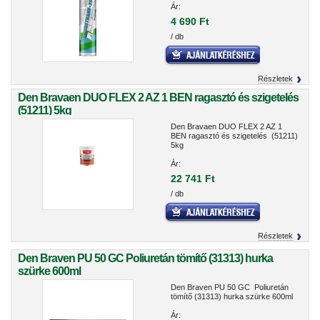
Ár:
4 690 Ft
/ db
Részletek
Den Bravaen DUO FLEX 2 AZ 1 BEN ragasztó és szigetelés
(51211) 5kg
Den Bravaen DUO FLEX 2 AZ 1
BEN ragasztó és szigetelés (51211)
5kg
Ár:
22 741 Ft
/ db
Részletek
Den Braven PU 50 GC Poliuretán tömítő (31313) hurka
szürke 600ml
Den Braven PU 50 GC Poliuretán
tömítő (31313) hurka szürke 600ml
Ár: