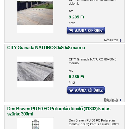
dolomit
Ár:
9 285 Ft
/ m2
Részletek
CITY Granada NATURO 80x80x8 marmo
CITY Granada NATURO 80x80x8
marmo
Ár:
9 285 Ft
/ m2
Részletek
Den Braven PU 50 FC Poliuretán tömítő (31303) kartus
szürke 300ml
Den Braven PU 50 FC Poliuretán
tömítő (31303) kartus szürke 300ml