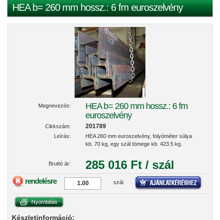
HEA b= 260 mm hossz.: 6 fm euroszelvény
HEA b= 260 mm hossz.: 6 fm
Megnevezés:
euroszelvény
201789
Cikkszám:
Leírás:
HEA 260 mm euroszelvény, folyóméter súlya
kb. 70 kg, egy szál tömege kb. 423.5 kg.
285 016 Ft / szál
Bruttó ár:
rendelésre
szál
Készletinformáció: