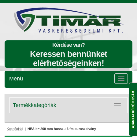
Kérdése van?
Keressen bennünket
elérhetőségeinken!
Menü
Menü
lenyitása
Termékkategóriák
Kategóriák
lenyitása
Kezdőoldal
| HEA b= 260 mm hossz.: 6 fm euroszelvény