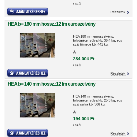
/ szál
Részletek
HEA b= 180 mm hossz.:12 fm euroszelvény
HEA 180 mm euroszelvény,
folyóméter súlya kb. 36.4 kg, egy
szál tömege kb. 441 kg.
Ár:
284 004 Ft
/ szál
Részletek
HEA b= 140 mm hossz.:12 fm euroszelvény
HEA 140 mm euroszelvény,
folyóméter súlya kb. 25.3 kg, egy
szál súlya kb. 306 kg.
Ár:
194 004 Ft
/ szál
Részletek