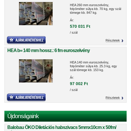
HEA 260 mm euroszelvény,
folyóméter súlya kb. 70 kg, egy szál
tömege kb. 847 kg.
Ár:
570 031 Ft
/ szál
Részletek
HEA b= 140 mm hossz.: 6 fm euroszelvény
HEA 140 mm euroszelvény,
folyóméter súlya kb. 25.3 kg, egy
szál tömege kb. 153 kg.
Ár:
97 002 Ft
/ szál
Részletek
Újdonságaink
Balobau ÖKO Diletációs habszivacs 5mmx10cm x 50fm/