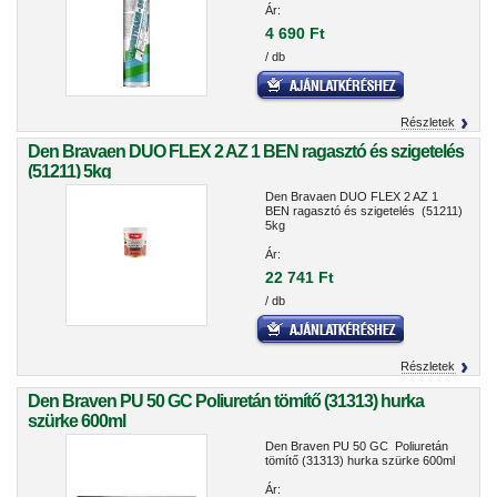
Ár:
4 690 Ft
/ db
Részletek
Den Bravaen DUO FLEX 2 AZ 1 BEN ragasztó és szigetelés
(51211) 5kg
Den Bravaen DUO FLEX 2 AZ 1
BEN ragasztó és szigetelés (51211)
5kg
Ár:
22 741 Ft
/ db
Részletek
Den Braven PU 50 GC Poliuretán tömítő (31313) hurka
szürke 600ml
Den Braven PU 50 GC Poliuretán
tömítő (31313) hurka szürke 600ml
Ár: