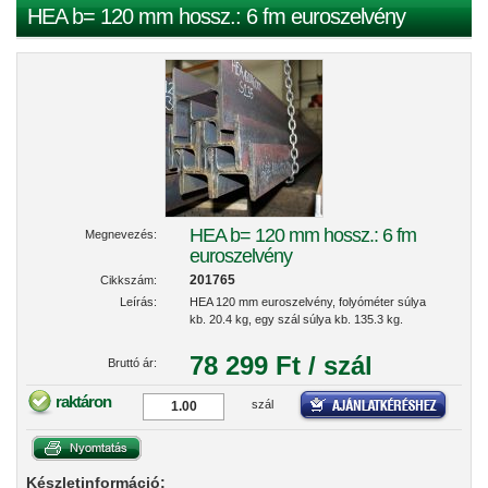
HEA b= 120 mm hossz.: 6 fm euroszelvény
HEA b= 120 mm hossz.: 6 fm
Megnevezés:
euroszelvény
201765
Cikkszám:
Leírás:
HEA 120 mm euroszelvény, folyóméter súlya
kb. 20.4 kg, egy szál súlya kb. 135.3 kg.
78 299 Ft / szál
Bruttó ár:
raktáron
szál
Készletinformáció: