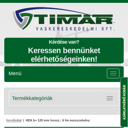
Kérdése van?
Keressen bennünket
elérhetőségeinken!
Menü
Menü
lenyitása
Termékkategóriák
Kategóriák
lenyitása
Kezdőoldal
| HEA b= 120 mm hossz.: 6 fm euroszelvény