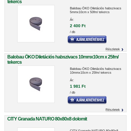
tekercs
Balobau ÖKO Diletációs habszivacs
5mmx10cm x 50fm/ tekercs
Ár:
2 400 Ft
/ db
Részletek
Balobau ÖKO Diletációs habszivacs 10mmx10cm x 25fm/
tekercs
Balobau ÖKO Diletációs habszivacs
10mmx10cm x 25fm/ tekercs
Ár:
1 981 Ft
/ db
Részletek
CITY Granada NATURO 80x80x8 dolomit
CITY Granada NATURO 80x80x8