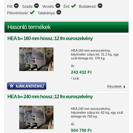
Fót:
Szada:
Vecsés:
Érd:
Budakeszi:
Pilisvörösvár:
Tatabánya:
Hasonló termékek
HEA b= 160 mm hossz.:12 fm euroszelvény
HEA 160 mm euroszelvény,
folyóméter súlya kb. 31.2 kg, egy
szál tömege kb. 378 kg.
Ár:
243 432 Ft
/ szál
Részletek
HEA b= 240 mm hossz.:12 fm euroszelvény
HEA 240 mm euroszelvény,
folyóméter súlya kb. 62 kg, egy szál
tömege kb 750 kg.
Ár:
504 750 Ft