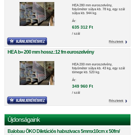
HEA 280 mm euroszelvény,
folyóméter súlya kb. 78 kg, egy szál
súlya kb. 944 kg.
Ár:
635 312 Ft
/ szál
Részletek
HEA b= 200 mm hossz.:12 fm euroszelvény
HEA 200 mm euroszelvény,
folyóméter súlya kb. 43 kg, egy szál
tömege kb. 520 kg.
Ár:
349 960 Ft
/ szál
Részletek
Újdonságaink
Balobau ÖKO Diletációs habszivacs 5mmx10cm x 50fm/