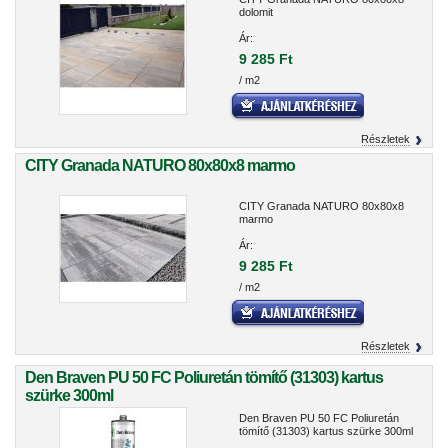
dolomit
Ár:
9 285 Ft
/ m2
Részletek
CITY Granada NATURO 80x80x8 marmo
CITY Granada NATURO 80x80x8
marmo
Ár:
9 285 Ft
/ m2
Részletek
Den Braven PU 50 FC Poliuretán tömítő (31303) kartus
szürke 300ml
Den Braven PU 50 FC Poliuretán
tömítő (31303) kartus szürke 300ml