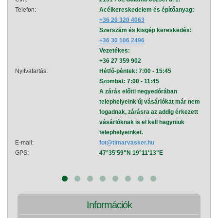
Telefon:
Acélkereskedelem és építőanyag:
Telef
+36 20 320 4063
Szerszám és kisgép kereskedés:
+36 30 106 2496
Vezetékes:
+36 27 359 902
Nyitvatartás:
Hétfő-péntek: 7:00 - 15:45
Nyitva
Szombat: 7:00 - 11:45
A zárás előtti negyedórában
telephelyeink új vásárlókat már nem
fogadnak, zárásra az addig érkezett
vásárlóknak is el kell hagyniuk
telephelyeinket.
E-mail:
fot@timarvasker.hu
E-mai
GPS:
47°35'59"N 19°11'13"E
GPS:
Információk