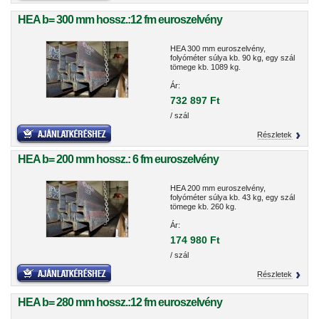
HEA b= 300 mm hossz.:12 fm euroszelvény
HEA 300 mm euroszelvény,
folyóméter súlya kb. 90 kg, egy szál
tömege kb. 1089 kg.
Ár:
732 897 Ft
/ szál
Részletek
HEA b= 200 mm hossz.: 6 fm euroszelvény
HEA 200 mm euroszelvény,
folyóméter súlya kb. 43 kg, egy szál
tömege kb. 260 kg.
Ár:
174 980 Ft
/ szál
Részletek
HEA b= 280 mm hossz.:12 fm euroszelvény