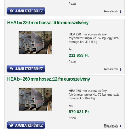
/ szál
Részletek
HEA b= 220 mm hossz.: 6 fm euroszelvény
HEA 220 mm euroszelvény,
folyóméter súlya kb. 52 kg, egy szál
tömege kb. 314.5 kg.
Ár:
211 659 Ft
/ szál
Részletek
HEA b= 260 mm hossz.:12 fm euroszelvény
HEA 260 mm euroszelvény,
folyóméter súlya kb. 70 kg, egy szál
tömege kb. 847 kg.
Ár:
570 031 Ft
/ szál
Részletek