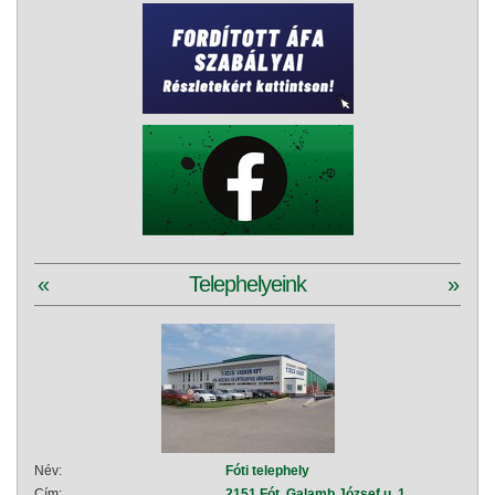
«
Telephelyeink
»
Név:
Fóti telephely
Név:
Cím:
2151 Fót, Galamb József u. 1.
Cím: