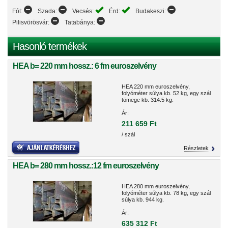
Fót:
Szada:
Vecsés:
Érd:
Budakeszi:
Pilisvörösvár:
Tatabánya:
Hasonló termékek
HEA b= 220 mm hossz.: 6 fm euroszelvény
HEA 220 mm euroszelvény,
folyóméter súlya kb. 52 kg, egy szál
tömege kb. 314.5 kg.
Ár:
211 659 Ft
/ szál
Részletek
HEA b= 280 mm hossz.:12 fm euroszelvény
HEA 280 mm euroszelvény,
folyóméter súlya kb. 78 kg, egy szál
súlya kb. 944 kg.
Ár:
635 312 Ft