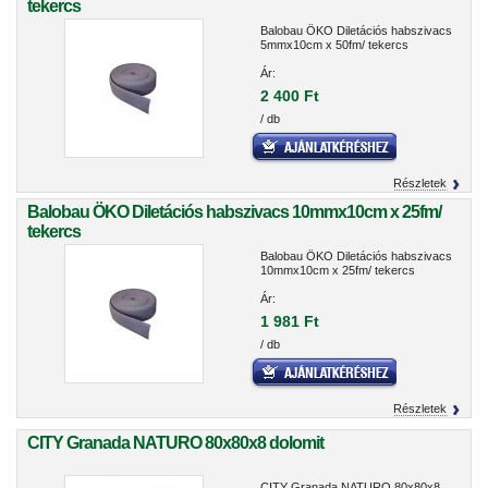
tekercs
Balobau ÖKO Diletációs habszivacs
5mmx10cm x 50fm/ tekercs
Ár:
2 400 Ft
/ db
Részletek
Balobau ÖKO Diletációs habszivacs 10mmx10cm x 25fm/
tekercs
Balobau ÖKO Diletációs habszivacs
10mmx10cm x 25fm/ tekercs
Ár:
1 981 Ft
/ db
Részletek
CITY Granada NATURO 80x80x8 dolomit
CITY Granada NATURO 80x80x8