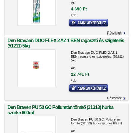
Ár:
4 690 Ft
/ db
Részletek
Den Bravaen DUO FLEX 2 AZ 1 BEN ragasztó és szigetelés
(51211) 5kg
Den Bravaen DUO FLEX 2 AZ 1
BEN ragasztó és szigetelés (51211)
5kg
Ár:
22 741 Ft
/ db
Részletek
Den Braven PU 50 GC Poliuretán tömítő (31313) hurka
szürke 600ml
Den Braven PU 50 GC Poliuretán
tömítő (31313) hurka szürke 600ml
Ár: