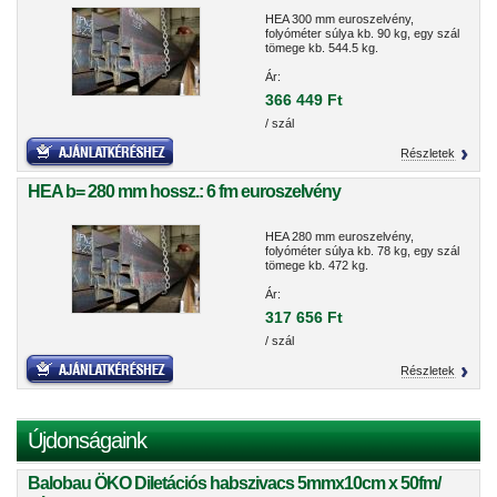
HEA 300 mm euroszelvény,
folyóméter súlya kb. 90 kg, egy szál
tömege kb. 544.5 kg.
Ár:
366 449 Ft
/ szál
Részletek
HEA b= 280 mm hossz.: 6 fm euroszelvény
HEA 280 mm euroszelvény,
folyóméter súlya kb. 78 kg, egy szál
tömege kb. 472 kg.
Ár:
317 656 Ft
/ szál
Részletek
Újdonságaink
Balobau ÖKO Diletációs habszivacs 5mmx10cm x 50fm/