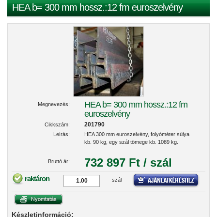
HEA b= 300 mm hossz.:12 fm euroszelvény
HEA b= 300 mm hossz.:12 fm
Megnevezés:
euroszelvény
201790
Cikkszám:
Leírás:
HEA 300 mm euroszelvény, folyóméter súlya
kb. 90 kg, egy szál tömege kb. 1089 kg.
732 897 Ft / szál
Bruttó ár:
raktáron
szál
Készletinformáció: