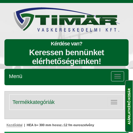
Kérdése van?
Keressen bennünket
elérhetőségeinken!
Menü
Menü
lenyitása
Termékkategóriák
Kategóriák
lenyitása
Kezdőoldal
| HEA b= 300 mm hossz.:12 fm euroszelvény