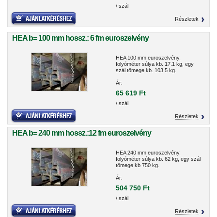
/ szál
Részletek
HEA b= 100 mm hossz.: 6 fm euroszelvény
HEA 100 mm euroszelvény,
folyóméter súlya kb. 17.1 kg, egy
szál tömege kb. 103.5 kg.
Ár:
65 619 Ft
/ szál
Részletek
HEA b= 240 mm hossz.:12 fm euroszelvény
HEA 240 mm euroszelvény,
folyóméter súlya kb. 62 kg, egy szál
tömege kb 750 kg.
Ár:
504 750 Ft
/ szál
Részletek