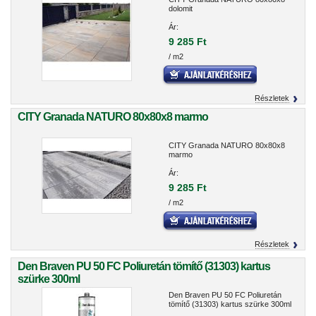
dolomit
Ár:
9 285 Ft
/ m2
Részletek
CITY Granada NATURO 80x80x8 marmo
CITY Granada NATURO 80x80x8
marmo
Ár:
9 285 Ft
/ m2
Részletek
Den Braven PU 50 FC Poliuretán tömítő (31303) kartus
szürke 300ml
Den Braven PU 50 FC Poliuretán
tömítő (31303) kartus szürke 300ml