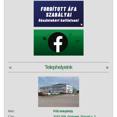
«
Telephelyeink
»
Név:
Fóti telephely
Név:
Cím:
2151 Fót, Galamb József u. 1.
Cím: