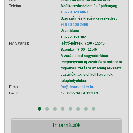
Telefon:
Acélkereskedelem és építőanyag:
Telef
+36 20 320 4063
Szerszám és kisgép kereskedés:
+36 30 106 2496
Vezetékes:
+36 27 359 902
Nyitvatartás:
Hétfő-péntek: 7:00 - 15:45
Nyitva
Szombat: 7:00 - 11:45
A zárás előtti negyedórában
telephelyeink új vásárlókat már nem
fogadnak, zárásra az addig érkezett
vásárlóknak is el kell hagyniuk
telephelyeinket.
E-mail:
fot@timarvasker.hu
E-mai
GPS:
47°35'59"N 19°11'13"E
GPS:
Információk