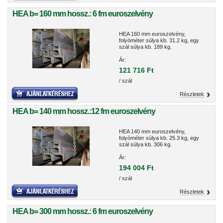
HEA b= 160 mm hossz.: 6 fm euroszelvény
HEA 160 mm euroszelvény,
folyóméter súlya kb. 31.2 kg, egy
szál súlya kb. 189 kg.
Ár:
121 716 Ft
/ szál
Részletek
HEA b= 140 mm hossz.:12 fm euroszelvény
HEA 140 mm euroszelvény,
folyóméter súlya kb. 25.3 kg, egy
szál súlya kb. 306 kg.
Ár:
194 004 Ft
/ szál
Részletek
HEA b= 300 mm hossz.: 6 fm euroszelvény