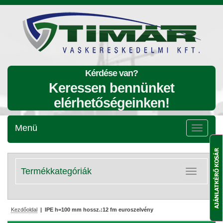
Kérdése van?
Keressen bennünket
elérhetőségeinken!
Menü
Menü
lenyitása
Termékkategóriák
Kategóriák
lenyitása
Kezdőoldal
| IPE h=100 mm hossz.:12 fm euroszelvény