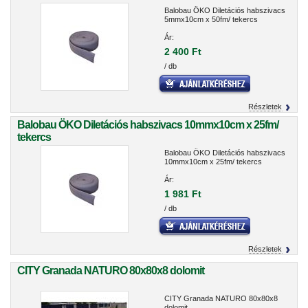
Balobau ÖKO Diletációs habszivacs
5mmx10cm x 50fm/ tekercs
Ár:
2 400 Ft
/ db
Részletek
Balobau ÖKO Diletációs habszivacs 10mmx10cm x 25fm/
tekercs
Balobau ÖKO Diletációs habszivacs
10mmx10cm x 25fm/ tekercs
Ár:
1 981 Ft
/ db
Részletek
CITY Granada NATURO 80x80x8 dolomit
CITY Granada NATURO 80x80x8
dolomit