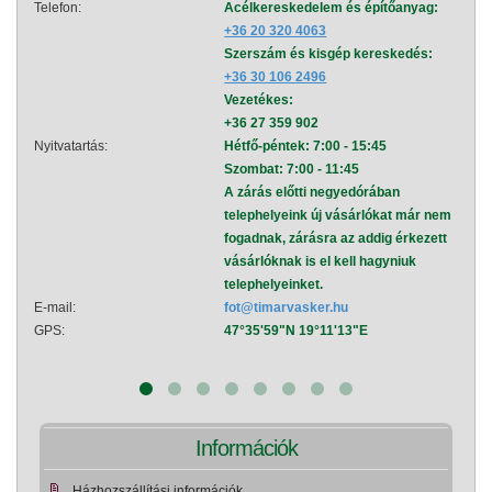
Telefon:
Acélkereskedelem és építőanyag:
Telef
+36 20 320 4063
Szerszám és kisgép kereskedés:
+36 30 106 2496
Vezetékes:
+36 27 359 902
Nyitvatartás:
Hétfő-péntek: 7:00 - 15:45
Nyitva
Szombat: 7:00 - 11:45
A zárás előtti negyedórában
telephelyeink új vásárlókat már nem
fogadnak, zárásra az addig érkezett
vásárlóknak is el kell hagyniuk
telephelyeinket.
E-mail:
fot@timarvasker.hu
E-mai
GPS:
47°35'59"N 19°11'13"E
GPS:
Információk
Házhozszállítási információk