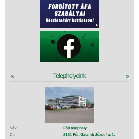
«
Telephelyeink
»
Név:
Fóti telephely
Név:
Cím:
2151 Fót, Galamb József u. 1.
Cím: