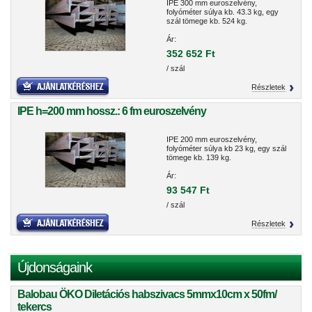
IPE 300 mm euroszelvény,
folyóméter súlya kb. 43.3 kg, egy
szál tömege kb. 524 kg.
Ár:
352 652 Ft
/ szál
Részletek
IPE h=200 mm hossz.: 6 fm euroszelvény
IPE 200 mm euroszelvény,
folyóméter súlya kb 23 kg, egy szál
tömege kb. 139 kg.
Ár:
93 547 Ft
/ szál
Részletek
Újdonságaink
Balobau ÖKO Diletációs habszivacs 5mmx10cm x 50fm/
tekercs