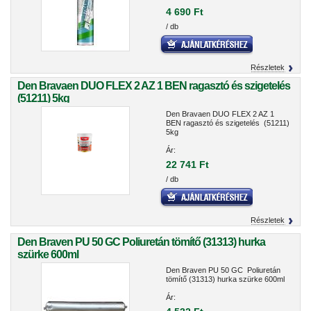
4 690 Ft
/ db
Részletek
Den Bravaen DUO FLEX 2 AZ 1 BEN ragasztó és szigetelés
(51211) 5kg
Den Bravaen DUO FLEX 2 AZ 1
BEN ragasztó és szigetelés (51211)
5kg
Ár:
22 741 Ft
/ db
Részletek
Den Braven PU 50 GC Poliuretán tömítő (31313) hurka
szürke 600ml
Den Braven PU 50 GC Poliuretán
tömítő (31313) hurka szürke 600ml
Ár: