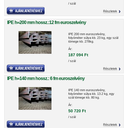
/ szál
Részletek
IPE h=200 mm hossz.:12 fm euroszelvény
IPE 200 mm euroszelvény,
folyóméter súlya kb. 23 kg, egy szál
tömege kb. 278kg.
Ár:
187 094 Ft
/ szál
Részletek
IPE h=140 mm hossz.: 6 fm euroszelvény
IPE 140 mm euroszelvény,
folyóméter súlya kb. 13.2 kg, egy
szál tömege kb. 80 kg.
Ár:
50 720 Ft
/ szál
Részletek