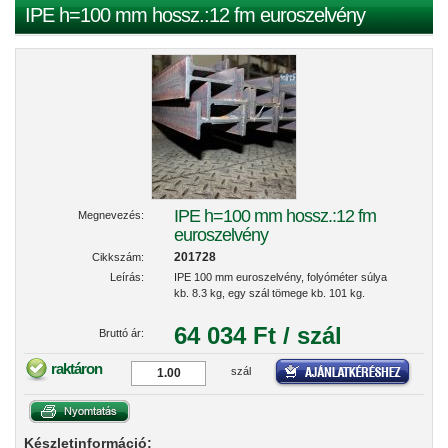
IPE h=100 mm hossz.:12 fm euroszelvény
IPE h=100 mm hossz.:12 fm
Megnevezés:
euroszelvény
201728
Cikkszám:
Leírás:
IPE 100 mm euroszelvény, folyóméter súlya
kb. 8.3 kg, egy szál tömege kb. 101 kg.
64 034 Ft / szál
Bruttó ár:
raktáron
szál
Készletinformáció: