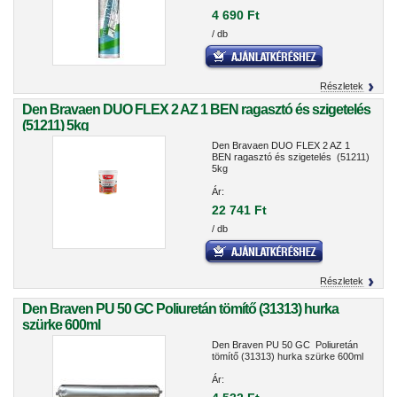
4 690 Ft
/ db
Részletek
Den Bravaen DUO FLEX 2 AZ 1 BEN ragasztó és szigetelés
(51211) 5kg
Den Bravaen DUO FLEX 2 AZ 1
BEN ragasztó és szigetelés (51211)
5kg
Ár:
22 741 Ft
/ db
Részletek
Den Braven PU 50 GC Poliuretán tömítő (31313) hurka
szürke 600ml
Den Braven PU 50 GC Poliuretán
tömítő (31313) hurka szürke 600ml
Ár: