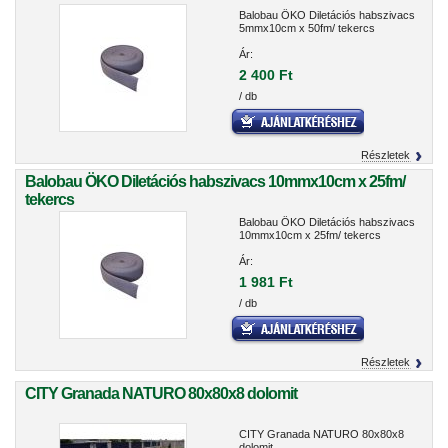
Balobau ÖKO Diletációs habszivacs
5mmx10cm x 50fm/ tekercs
Ár:
2 400 Ft
/ db
Részletek
Balobau ÖKO Diletációs habszivacs 10mmx10cm x 25fm/
tekercs
Balobau ÖKO Diletációs habszivacs
10mmx10cm x 25fm/ tekercs
Ár:
1 981 Ft
/ db
Részletek
CITY Granada NATURO 80x80x8 dolomit
CITY Granada NATURO 80x80x8
dolomit