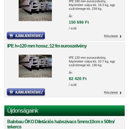
IPE 180 mm euroszelvény,
folyóméter súlya kb. 19.3 kg, egy
szál tömege kb. 234 kg.
Ár:
150 696 Ft
/ szál
Részletek
IPE h=120 mm hossz.:12 fm euroszelvény
IPE 120 mm euroszelvény,
folyóméter súlya kb. 10.7 kg, egy
szál tömege kb. 130 kg.
Ár:
82 420 Ft
/ szál
Részletek
Újdonságaink
Balobau ÖKO Diletációs habszivacs 5mmx10cm x 50fm/
tekercs