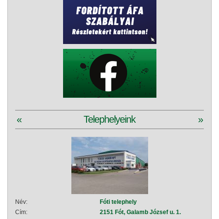
«
Telephelyeink
»
Név:
Fóti telephely
Név:
Cím:
2151 Fót, Galamb József u. 1.
Cím: