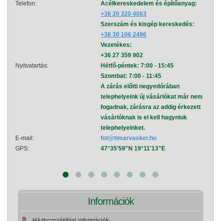
Telefon:
Acélkereskedelem és építőanyag:
Telef
+36 20 320 4063
Szerszám és kisgép kereskedés:
+36 30 106 2496
Vezetékes:
+36 27 359 902
Nyitvatartás:
Hétfő-péntek: 7:00 - 15:45
Nyitva
Szombat: 7:00 - 11:45
A zárás előtti negyedórában
telephelyeink új vásárlókat már nem
fogadnak, zárásra az addig érkezett
vásárlóknak is el kell hagyniuk
telephelyeinket.
E-mail:
fot@timarvasker.hu
E-mai
GPS:
47°35'59"N 19°11'13"E
GPS:
Információk
Házhozszállítási információk