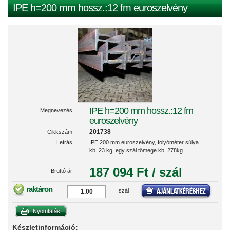
IPE h=200 mm hossz.:12 fm euroszelvény
IPE h=200 mm hossz.:12 fm
Megnevezés:
euroszelvény
201738
Cikkszám:
Leírás:
IPE 200 mm euroszelvény, folyóméter súlya
kb. 23 kg, egy szál tömege kb. 278kg.
187 094 Ft / szál
Bruttó ár:
raktáron
szál
Készletinformáció: