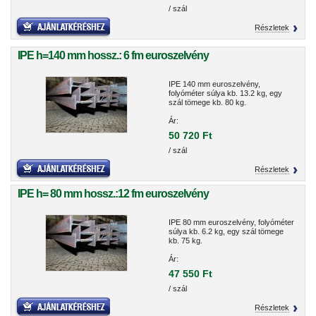
/ szál
Részletek
IPE h=140 mm hossz.: 6 fm euroszelvény
IPE 140 mm euroszelvény,
folyóméter súlya kb. 13.2 kg, egy
szál tömege kb. 80 kg.
Ár:
50 720 Ft
/ szál
Részletek
IPE h= 80 mm hossz.:12 fm euroszelvény
IPE 80 mm euroszelvény, folyóméter
súlya kb. 6.2 kg, egy szál tömege
kb. 75 kg.
Ár:
47 550 Ft
/ szál
Részletek