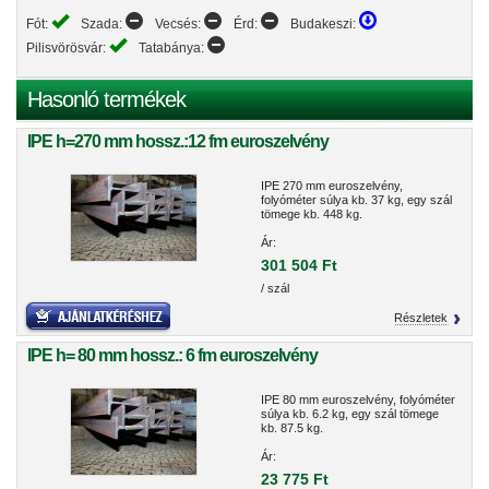
Fót:
Szada:
Vecsés:
Érd:
Budakeszi:
Pilisvörösvár:
Tatabánya:
Hasonló termékek
IPE h=270 mm hossz.:12 fm euroszelvény
IPE 270 mm euroszelvény,
folyóméter súlya kb. 37 kg, egy szál
tömege kb. 448 kg.
Ár:
301 504 Ft
/ szál
Részletek
IPE h= 80 mm hossz.: 6 fm euroszelvény
IPE 80 mm euroszelvény, folyóméter
súlya kb. 6.2 kg, egy szál tömege
kb. 87.5 kg.
Ár:
23 775 Ft