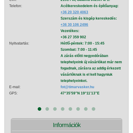
Telefon:
Acélkereskedelem és építőanyag:
Telef
+36 20 320 4063
Szerszám és kisgép kereskedés:
+36 30 106 2496
Vezetékes:
+36 27 359 902
Nyitvatartás:
Hétfő-péntek: 7:00 - 15:45
Nyitva
Szombat: 7:00 - 11:45
A zárás előtti negyedórában
telephelyeink új vásárlókat már nem
fogadnak, zárásra az addig érkezett
vásárlóknak is el kell hagyniuk
telephelyeinket.
E-mail:
fot@timarvasker.hu
E-mai
GPS:
47°35'59"N 19°11'13"E
GPS:
Információk