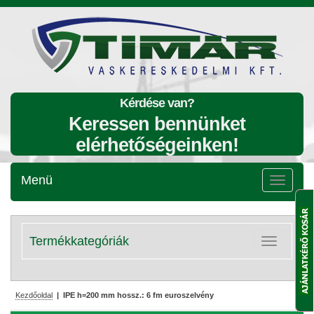
Kérdése van?
Keressen bennünket
elérhetőségeinken!
Menü
Menü
lenyitása
Termékkategóriák
Kategóriák
lenyitása
Kezdőoldal
| IPE h=200 mm hossz.: 6 fm euroszelvény