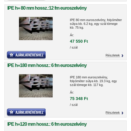
IPE h= 80 mm hossz.:12 fm euroszelvény
IPE 80 mm euroszelvény, folyóméter
súlya kb. 6.2 kg, egy szál tömege
kb. 75 kg.
Ár:
47 550 Ft
/ szál
Részletek
IPE h=180 mm hossz.: 6 fm euroszelvény
IPE 180 mm euroszelvény,
folyóméter súlya kb. 19.3 kg, egy
szál tömege kb. 117 kg.
Ár:
75 348 Ft
/ szál
Részletek
IPE h=120 mm hossz.: 6 fm euroszelvény