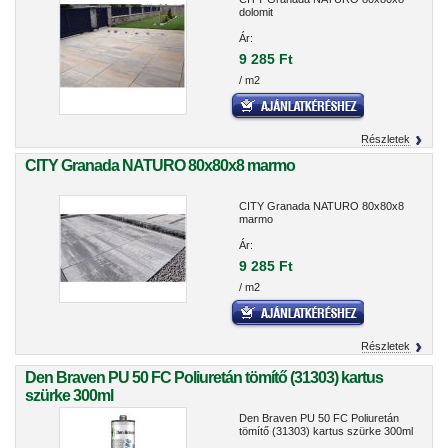
dolomit
Ár:
9 285 Ft
/ m2
Részletek
CITY Granada NATURO 80x80x8 marmo
CITY Granada NATURO 80x80x8
marmo
Ár:
9 285 Ft
/ m2
Részletek
Den Braven PU 50 FC Poliuretán tömítő (31303) kartus
szürke 300ml
Den Braven PU 50 FC Poliuretán
tömítő (31303) kartus szürke 300ml