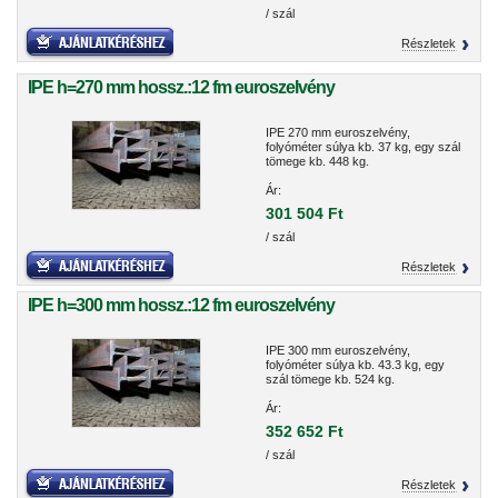
/ szál
Részletek
IPE h=270 mm hossz.:12 fm euroszelvény
IPE 270 mm euroszelvény,
folyóméter súlya kb. 37 kg, egy szál
tömege kb. 448 kg.
Ár:
301 504 Ft
/ szál
Részletek
IPE h=300 mm hossz.:12 fm euroszelvény
IPE 300 mm euroszelvény,
folyóméter súlya kb. 43.3 kg, egy
szál tömege kb. 524 kg.
Ár:
352 652 Ft
/ szál
Részletek