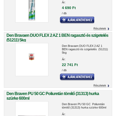
Ár:
4 690 Ft
/ db
Részletek
Den Bravaen DUO FLEX 2 AZ 1 BEN ragasztó és szigetelés
(51211) 5kg
Den Bravaen DUO FLEX 2 AZ 1
BEN ragasztó és szigetelés (51211)
5kg
Ár:
22 741 Ft
/ db
Részletek
Den Braven PU 50 GC Poliuretán tömítő (31313) hurka
szürke 600ml
Den Braven PU 50 GC Poliuretán
tömítő (31313) hurka szürke 600ml
Ár: