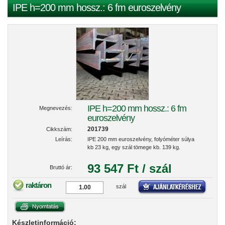
IPE h=200 mm hossz.: 6 fm euroszelvény
IPE h=200 mm hossz.: 6 fm
Megnevezés:
euroszelvény
201739
Cikkszám:
Leírás:
IPE 200 mm euroszelvény, folyóméter súlya
kb 23 kg, egy szál tömege kb. 139 kg.
93 547 Ft / szál
Bruttó ár:
raktáron
szál
Készletinformáció: