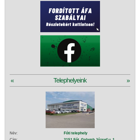
«
Telephelyeink
»
Név:
Fóti telephely
Név:
Cím:
2151 Fót, Galamb József u. 1.
Cím: