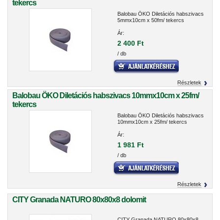
tekercs
Balobau ÖKO Diletációs habszivacs
5mmx10cm x 50fm/ tekercs
Ár:
2 400 Ft
/ db
Részletek
Balobau ÖKO Diletációs habszivacs 10mmx10cm x 25fm/
tekercs
Balobau ÖKO Diletációs habszivacs
10mmx10cm x 25fm/ tekercs
Ár:
1 981 Ft
/ db
Részletek
CITY Granada NATURO 80x80x8 dolomit
CITY Granada NATURO 80x80x8