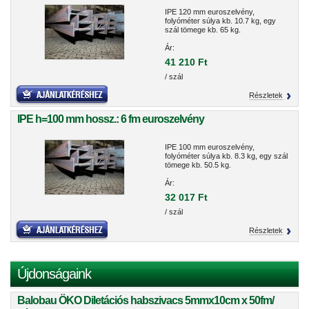
IPE 120 mm euroszelvény,
folyóméter súlya kb. 10.7 kg, egy
szál tömege kb. 65 kg.
Ár:
41 210 Ft
/ szál
Részletek
IPE h=100 mm hossz.: 6 fm euroszelvény
IPE 100 mm euroszelvény,
folyóméter súlya kb. 8.3 kg, egy szál
tömege kb. 50.5 kg.
Ár:
32 017 Ft
/ szál
Részletek
Újdonságaink
Balobau ÖKO Diletációs habszivacs 5mmx10cm x 50fm/