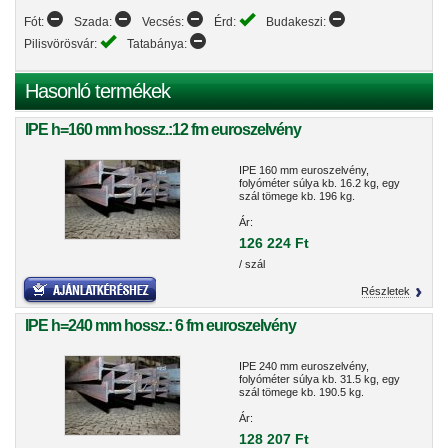
Fót:
Szada:
Vecsés:
Érd:
Budakeszi:
Pilisvörösvár:
Tatabánya:
Hasonló termékek
IPE h=160 mm hossz.:12 fm euroszelvény
IPE 160 mm euroszelvény,
folyóméter súlya kb. 16.2 kg, egy
szál tömege kb. 196 kg.
Ár:
126 224 Ft
/ szál
Részletek
IPE h=240 mm hossz.: 6 fm euroszelvény
IPE 240 mm euroszelvény,
folyóméter súlya kb. 31.5 kg, egy
szál tömege kb. 190.5 kg.
Ár:
128 207 Ft