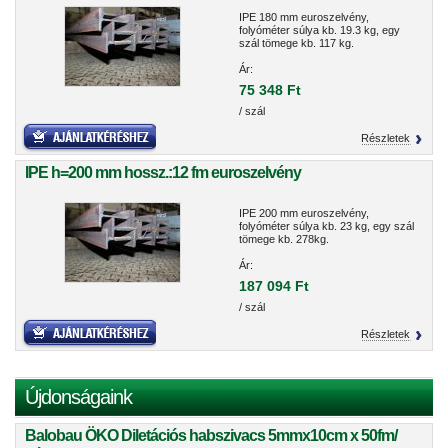
IPE 180 mm euroszelvény,
folyóméter súlya kb. 19.3 kg, egy
szál tömege kb. 117 kg.
Ár:
75 348 Ft
/ szál
Részletek
IPE h=200 mm hossz.:12 fm euroszelvény
IPE 200 mm euroszelvény,
folyóméter súlya kb. 23 kg, egy szál
tömege kb. 278kg.
Ár:
187 094 Ft
/ szál
Részletek
Újdonságaink
Balobau ÖKO Diletációs habszivacs 5mmx10cm x 50fm/