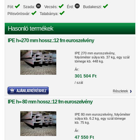
Fót:
Szada:
Vecsés:
Érd:
Budakeszi:
Pilisvörösvár:
Tatabánya:
Hasonló termékek
IPE h=270 mm hossz.:12 fm euroszelvény
IPE 270 mm euroszelvény,
folyóméter súlya kb. 37 kg, egy szál
tömege kb. 448 kg.
Ár:
301 504 Ft
/ szál
Részletek
IPE h= 80 mm hossz.:12 fm euroszelvény
IPE 80 mm euroszelvény, folyóméter
súlya kb. 6.2 kg, egy szál tömege
kb. 75 kg.
Ár:
47 550 Ft