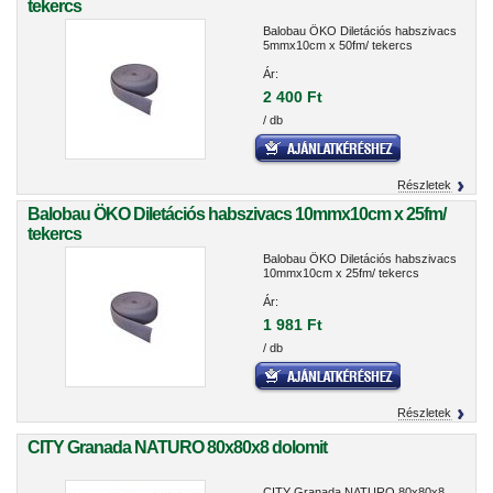
tekercs
Balobau ÖKO Diletációs habszivacs
5mmx10cm x 50fm/ tekercs
Ár:
2 400 Ft
/ db
Részletek
Balobau ÖKO Diletációs habszivacs 10mmx10cm x 25fm/
tekercs
Balobau ÖKO Diletációs habszivacs
10mmx10cm x 25fm/ tekercs
Ár:
1 981 Ft
/ db
Részletek
CITY Granada NATURO 80x80x8 dolomit
CITY Granada NATURO 80x80x8