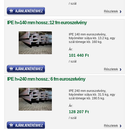
/ szál
Részletek
IPE h=140 mm hossz.:12 fm euroszelvény
IPE 140 mm euroszelvény,
folyóméter súlya kb. 13.2 kg, egy
szál tömege kb. 160 kg.
Ár:
101 440 Ft
/ szál
Részletek
IPE h=240 mm hossz.: 6 fm euroszelvény
IPE 240 mm euroszelvény,
folyóméter súlya kb. 31.5 kg, egy
szál tömege kb. 190.5 kg.
Ár:
128 207 Ft
/ szál
Részletek