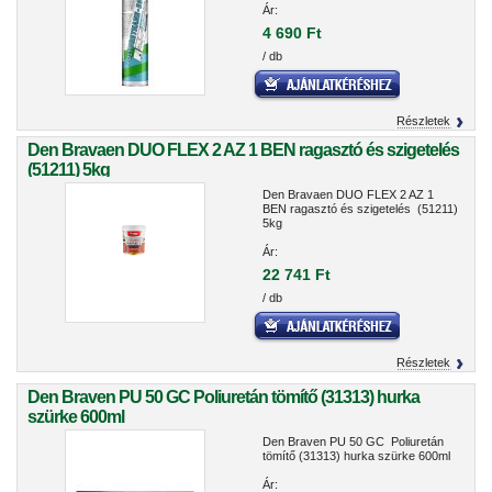
Ár:
4 690 Ft
/ db
Részletek
Den Bravaen DUO FLEX 2 AZ 1 BEN ragasztó és szigetelés
(51211) 5kg
Den Bravaen DUO FLEX 2 AZ 1
BEN ragasztó és szigetelés (51211)
5kg
Ár:
22 741 Ft
/ db
Részletek
Den Braven PU 50 GC Poliuretán tömítő (31313) hurka
szürke 600ml
Den Braven PU 50 GC Poliuretán
tömítő (31313) hurka szürke 600ml
Ár: