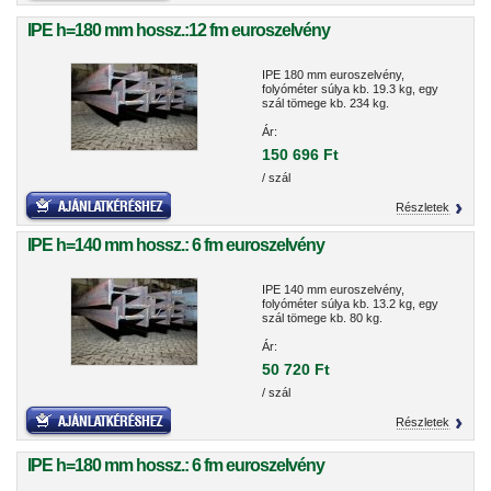
IPE h=180 mm hossz.:12 fm euroszelvény
IPE 180 mm euroszelvény,
folyóméter súlya kb. 19.3 kg, egy
szál tömege kb. 234 kg.
Ár:
150 696 Ft
/ szál
Részletek
IPE h=140 mm hossz.: 6 fm euroszelvény
IPE 140 mm euroszelvény,
folyóméter súlya kb. 13.2 kg, egy
szál tömege kb. 80 kg.
Ár:
50 720 Ft
/ szál
Részletek
IPE h=180 mm hossz.: 6 fm euroszelvény