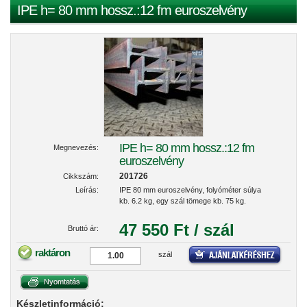
IPE h= 80 mm hossz.:12 fm euroszelvény
IPE h= 80 mm hossz.:12 fm
Megnevezés:
euroszelvény
201726
Cikkszám:
Leírás:
IPE 80 mm euroszelvény, folyóméter súlya
kb. 6.2 kg, egy szál tömege kb. 75 kg.
47 550 Ft / szál
Bruttó ár:
raktáron
szál
Készletinformáció: