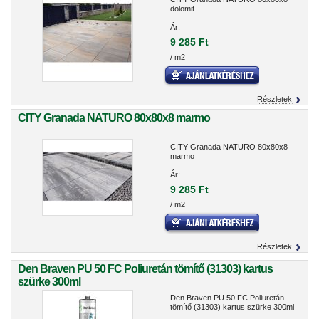
dolomit
Ár:
9 285 Ft
/ m2
Részletek
CITY Granada NATURO 80x80x8 marmo
CITY Granada NATURO 80x80x8
marmo
Ár:
9 285 Ft
/ m2
Részletek
Den Braven PU 50 FC Poliuretán tömítő (31303) kartus
szürke 300ml
Den Braven PU 50 FC Poliuretán
tömítő (31303) kartus szürke 300ml