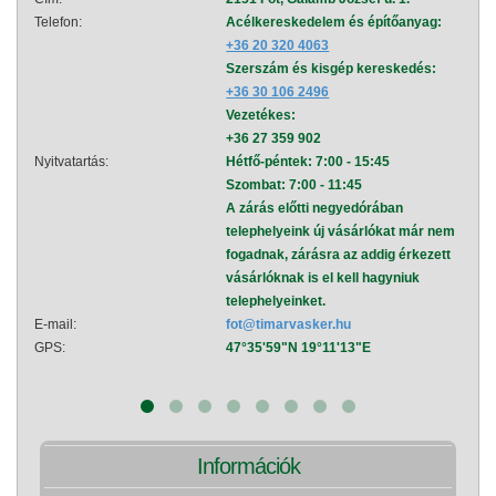
Telefon:
Acélkereskedelem és építőanyag:
Telef
+36 20 320 4063
Szerszám és kisgép kereskedés:
+36 30 106 2496
Vezetékes:
+36 27 359 902
Nyitvatartás:
Hétfő-péntek: 7:00 - 15:45
Nyitva
Szombat: 7:00 - 11:45
A zárás előtti negyedórában
telephelyeink új vásárlókat már nem
fogadnak, zárásra az addig érkezett
vásárlóknak is el kell hagyniuk
telephelyeinket.
E-mail:
fot@timarvasker.hu
E-mai
GPS:
47°35'59"N 19°11'13"E
GPS:
Információk