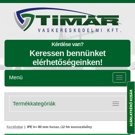
Kérdése van?
Keressen bennünket
elérhetőségeinken!
Menü
Menü
lenyitása
Termékkategóriák
Kategóriák
lenyitása
Kezdőoldal
| IPE h= 80 mm hossz.:12 fm euroszelvény