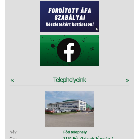
«
Telephelyeink
»
Név:
Fóti telephely
Név:
Cím:
2151 Fót, Galamb József u. 1.
Cím: