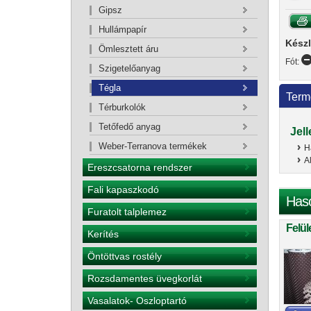
Gipsz
Hullámpapír
Készl
Ömlesztett áru
Fót:
Szigetelőanyag
Tégla
Term
Térburkolók
Tetőfedő anyag
Jel
Weber-Terranova termékek
H
A
Ereszcsatorna rendszer
Fali kapaszkodó
Has
Furatolt talplemez
Felül
Kerítés
Öntöttvas rostély
Rozsdamentes üvegkorlát
Vasalatok- Oszloptartó