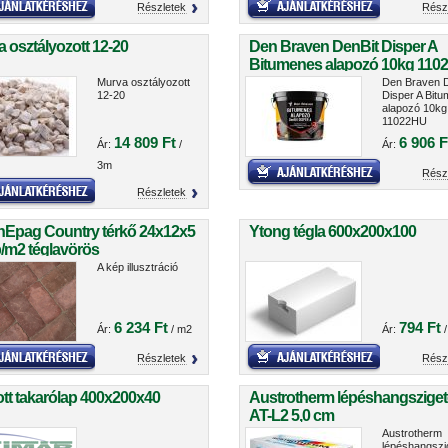
Részletek
Rész
 osztályozott 12-20
Den Braven DenBit Disper A
Bitumenes alapozó 10kg 110
Murva osztályozott
Den Braven D
12-20
Disper A Bit
alapozó 10kg
11022HU
14 809 Ft
6 906 F
Ár:
/
Ár:
3m
Rész
Részletek
nEpag Country térkő 24x12x5
Ytong tégla 600x200x100
/m2 téglavörös
A kép illusztráció
6 234 Ft
794 Ft
Ár:
/ m2
Ár:
/
Részletek
Rész
tt takarólap 400x200x40
Austrotherm lépéshangsziget
AT-L2 5,0 cm
Austrotherm
lépéshangszi