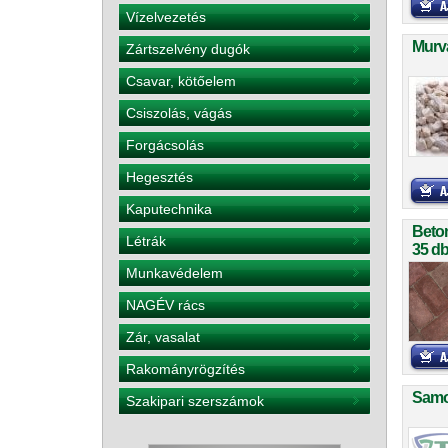
Vízelvezetés
Murva
Zártszelvény dugók
Csavar, kötőelem
Csiszolás, vágás
Forgácsolás
Hegesztés
Kaputechnika
Beto
Létrák
35 db
Munkavédelem
NAGÉV rács
Zár, vasalat
Rakományrögzítés
Samo
Szakipari szerszámok