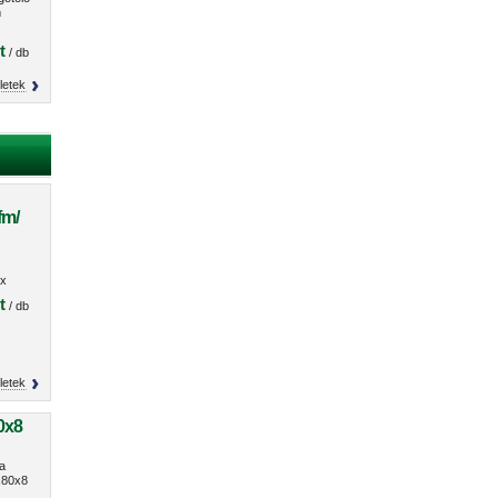
m
t
/ db
letek
fm/
O
x
s
t
/ db
letek
0x8
a
80x8