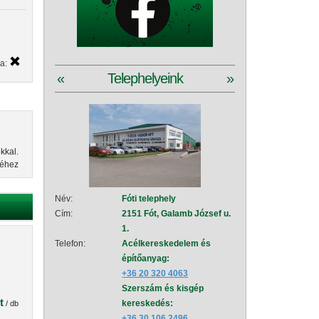
ya:
«
Telephelyeink
»
kkal.
séhez
Név:
Fóti telephely
Név:
Szad
Cím:
2151 Fót, Galamb József u.
Cím:
2111
1.
151
Telefon:
Acélkereskedelem és
Telefon:
Acé
építőanyag:
épí
+36 20 320 4063
+36
Szerszám és kisgép
Sze
t
kereskedés:
+36
/ db
+36 30 106 2496
Vez