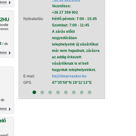
letek
Vezetékes:
mel
+36 27 359 902
Nyitvatartás:
Hétf
Nyitvatartás:
Hétfő-péntek: 7:00 - 15:45
Szom
22HU
enBit
Szombat: 7:00 - 11:45
A zá
umenes
A zárás előtti
neg
negyedórában
tele
t
/ db
telephelyeink új vásárlókat
már
már nem fogadnak, zárásra
az a
letek
az addig érkezett
vásá
vásárlóknak is el kell
hagy
hagyniuk telephelyeinket.
E-mail:
sza
E-mail:
fot@timarvasker.hu
GPS:
47°
GPS:
47°35'59"N 19°11'13"E
 db
letek
elő
getelő