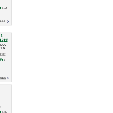
t
/ m2
letek
 1
1211)
n DUO
 BEN
1211)
Ft
/
letek
m
g
t
/ db