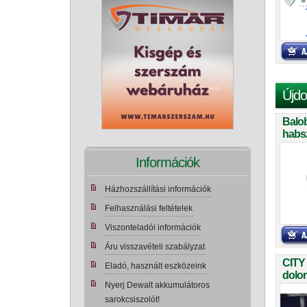
Újdo
Balo
habs
teker
Információk
Házhozszállítási információk
Felhasználási feltételek
Viszonteladói információk
Áru visszavételi szabályzat
CITY
Eladó, használt eszközeink
dolom
Nyerj Dewalt akkumulátoros
sarokcsiszolót!