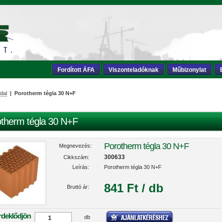
Fordított ÁFA
Viszonteladóknak
Műbizonylat
dal
| Porotherm tégla 30 N+F
therm tégla 30 N+F
Porotherm tégla 30 N+F
Megnevezés:
300633
Cikkszám:
Leírás:
Porotherm tégla 30 N+F
841 Ft / db
Bruttó ár:
rdeklődjön
db