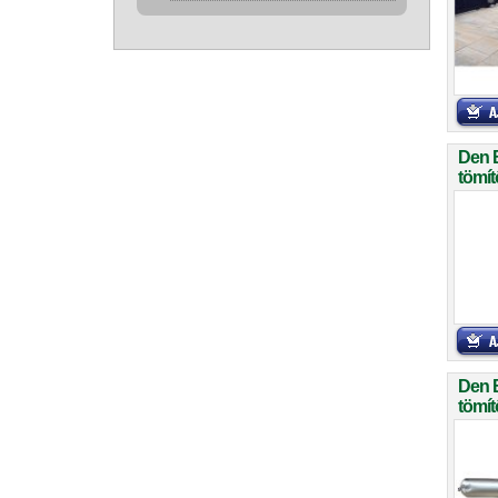
Den 
tömít
Den 
tömít