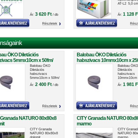
AT-L2 5,0 c
3 620 Ft
1 128 F
Ár:
/ db
Ár:
Részletek
Rész
nságaink
bau ÖKO Diletációs
Balobau ÖKO Diletációs
zivacs 5mmx10cm x 50fm/
habszivacs 10mmx10cm x 25
cs
tekercs
Balobau ÖKO
Balobau ÖK
Diletációs
Diletációs
habszivacs
habszivacs
5mmx10cm x 50fm/
10mmx10cm 
tekercs
25fm/ tekerc
2 400 Ft
1 981 F
Ár:
/ db
Ár:
Részletek
Rész
 Granada NATURO 80x80x8
CITY Granada NATURO 80x8
it
marmo
CITY Granada
CITY Granad
NATURO 80x80x8
NATURO 80x
dolomit
marmo