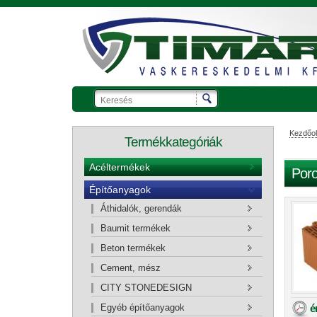
Kezdőol
Termékkategóriák
Acéltermékek
Poro
Építőanyagok
Ajánlatkérő kosár
Áthidalók, gerendák
Baumit termékek
Beton termékek
Cement, mész
CITY STONEDESIGN
é
Egyéb építőanyagok