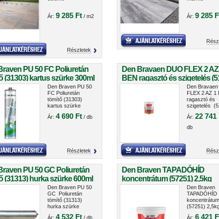
9 285 Ft
9 285 F
Ár:
/ m2
Ár:
Rész
Részletek
Braven PU 50 FC Poliuretán
Den Bravaen DUO FLEX 2 AZ
ő (31303) kartus szürke 300ml
BEN ragasztó és szigetelés (5
5kg
Den Braven PU 50
Den Bravae
FC Poliuretán
FLEX 2 AZ 1
tömítő (31303)
ragasztó és
kartus szürke
szigetelés (5
300ml
5kg
4 690 Ft
22 741 
Ár:
/ db
Ár:
db
Részletek
Rész
Braven PU 50 GC Poliuretán
Den Braven TAPADÓHÍD
ő (31313) hurka szürke 600ml
koncentrátum (57251) 2,5kg
Den Braven PU 50
Den Braven
GC Poliuretán
TAPADÓHÍD
tömítő (31313)
koncentrátu
hurka szürke
(57251) 2,5k
600ml
4 532 Ft
6 421 F
Ár:
/ db
Ár: