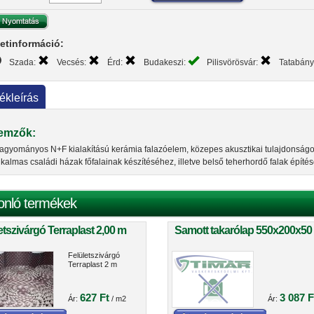
etinformáció:
Szada:
Vecsés:
Érd:
Budakeszi:
Pilisvörösvár:
Tatabán
ékleírás
lemzők:
agyományos N+F kialakítású kerámia falazóelem, közepes akusztikai tulajdonságo
lkalmas családi házak főfalainak készítéséhez, illetve belső teherhordő falak építé
onló termékek
etszivárgó Terraplast 2,00 m
Samott takarólap 550x200x50
Felületszivárgó
Terraplast 2 m
627 Ft
3 087 F
Ár:
/ m2
Ár: