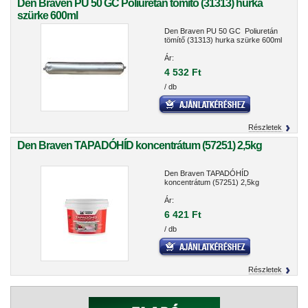
Den Braven PU 50 GC Poliuretán tömítő (31313) hurka
szürke 600ml
Den Braven PU 50 GC Poliuretán
tömítő (31313) hurka szürke 600ml
Ár:
4 532 Ft
/ db
Részletek
Den Braven TAPADÓHÍD koncentrátum (57251) 2,5kg
Den Braven TAPADÓHÍD
koncentrátum (57251) 2,5kg
Ár:
6 421 Ft
/ db
Részletek