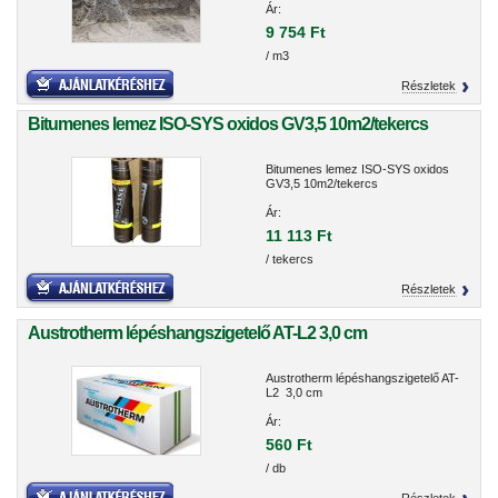
Ár:
9 754 Ft
/ m3
Részletek
Bitumenes lemez ISO-SYS oxidos GV3,5 10m2/tekercs
Bitumenes lemez ISO-SYS oxidos
GV3,5 10m2/tekercs
Ár:
11 113 Ft
/ tekercs
Részletek
Austrotherm lépéshangszigetelő AT-L2 3,0 cm
Austrotherm lépéshangszigetelő AT-
L2 3,0 cm
Ár:
560 Ft
/ db