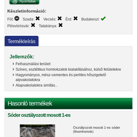
Készletinformáció:
Fót:
Szada:
Vecsés:
Érd:
Budakeszi:
Pilisvörösvár:
Tatabánya:
Termékleírás
Jellemzők:
Felhasználási terület:
Színes, esztétikus homlokzatok kialakításához, külsõ felületekre
Hagyományos, mész-cementes és perlites hõszigetelõ
alpvakolatokra
Alapvakolatokra simítás...
Hasonló termékek
Sóder osztályozott mosott 1-es
Osztályozott mosott 1-es sóder
(finomhomok)