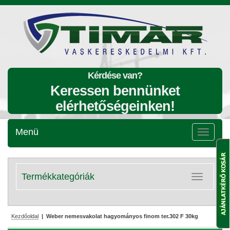
Kérdése van?
Keressen bennünket
elérhetőségeinken!
Menü
Menü
lenyitása
Termékkategóriák
Kategóriák
lenyitása
Kezdőoldal
| Weber nemesvakolat hagyományos finom ter.302 F 30kg