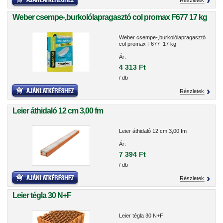
Részletek
Weber csempe-,burkolólapragasztó col promax F677 17 kg
Weber csempe-,burkolólapragasztó
col promax F677 17 kg
Ár:
4 313 Ft
/ db
Részletek
Leier áthidaló 12 cm 3,00 fm
Leier áthidaló 12 cm 3,00 fm
Ár:
7 394 Ft
/ db
Részletek
Leier tégla 30 N+F
Leier tégla 30 N+F