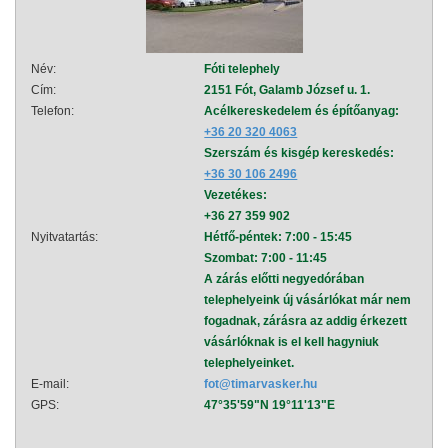
Név:
Fóti telephely
Név:
Cím:
2151 Fót, Galamb József u. 1.
Cím:
Telefon:
Acélkereskedelem és építőanyag:
Telef
+36 20 320 4063
Szerszám és kisgép kereskedés:
+36 30 106 2496
Vezetékes:
+36 27 359 902
Nyitvatartás:
Hétfő-péntek: 7:00 - 15:45
Nyitva
Szombat: 7:00 - 11:45
A zárás előtti negyedórában
telephelyeink új vásárlókat már nem
fogadnak, zárásra az addig érkezett
vásárlóknak is el kell hagyniuk
telephelyeinket.
E-mail:
fot@timarvasker.hu
E-mai
GPS:
47°35'59"N 19°11'13"E
GPS: