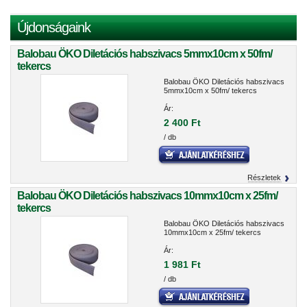
Újdonságaink
Balobau ÖKO Diletációs habszivacs 5mmx10cm x 50fm/
tekercs
Balobau ÖKO Diletációs habszivacs
5mmx10cm x 50fm/ tekercs
Ár:
2 400 Ft
/ db
Részletek
Balobau ÖKO Diletációs habszivacs 10mmx10cm x 25fm/
tekercs
Balobau ÖKO Diletációs habszivacs
10mmx10cm x 25fm/ tekercs
Ár:
1 981 Ft
/ db