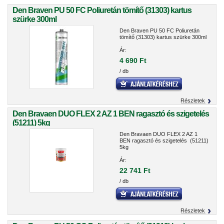
Den Braven PU 50 FC Poliuretán tömítő (31303) kartus
szürke 300ml
Den Braven PU 50 FC Poliuretán
tömítő (31303) kartus szürke 300ml
Ár:
4 690 Ft
/ db
Részletek
Den Bravaen DUO FLEX 2 AZ 1 BEN ragasztó és szigetelés
(51211) 5kg
Den Bravaen DUO FLEX 2 AZ 1
BEN ragasztó és szigetelés (51211)
5kg
Ár:
22 741 Ft
/ db
Részletek