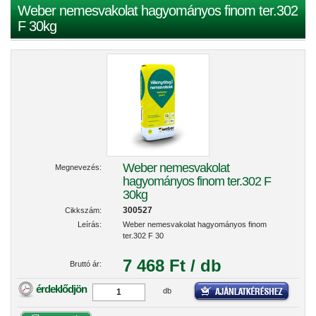
Weber nemesvakolat hagyományos finom ter.302
F 30kg
Weber nemesvakolat
Megnevezés:
hagyományos finom ter.302 F
30kg
300527
Cikkszám:
Leírás:
Weber nemesvakolat hagyományos finom
ter.302 F 30
7 468 Ft / db
Bruttó ár:
érdeklődjön
db