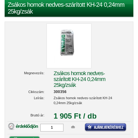
Zsákos homok nedves-szárított KH-24 0,24mm
25kg/zsák
Zsákos homok nedves-
Megnevezés:
szárított KH-24 0,24mm
25kg/zsák
300356
Cikkszám:
Leírás:
Zsákos homok nedves-szárított KH-24
0,24mm 25kg/zsák
1 905 Ft / db
Bruttó ár:
érdeklődjön
db