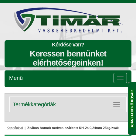
Kérdése van?
Keressen bennünket
elérhetőségeinken!
Menü
Menü
lenyitása
Termékkategóriák
Kategóriák
lenyitása
Kezdőoldal
| Zsákos homok nedves-szárított KH-24 0,24mm 25kg/zsák