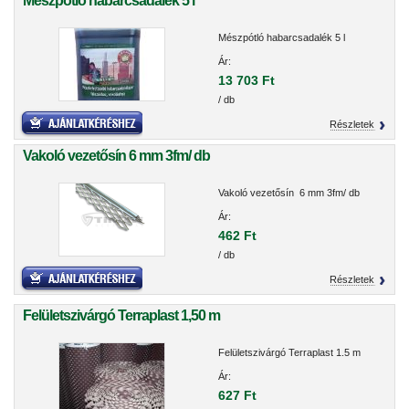
Mészpótló habarcsadalék 5 l
Mészpótló habarcsadalék 5 l
Ár:
13 703 Ft
/ db
Részletek
Vakoló vezetősín 6 mm 3fm/ db
Vakoló vezetősín 6 mm 3fm/ db
Ár:
462 Ft
/ db
Részletek
Felületszivárgó Terraplast 1,50 m
Felületszivárgó Terraplast 1.5 m
Ár:
627 Ft