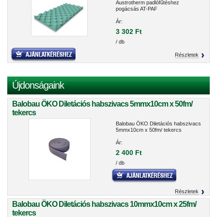
Austrotherm padlófűtéshez
pogácsás AT-PAF
Ár:
3 302 Ft
/ db
Részletek
Újdonságaink
Balobau ÖKO Diletációs habszivacs 5mmx10cm x 50fm/
tekercs
Balobau ÖKO Diletációs habszivacs
5mmx10cm x 50fm/ tekercs
Ár:
2 400 Ft
/ db
Részletek
Balobau ÖKO Diletációs habszivacs 10mmx10cm x 25fm/
tekercs