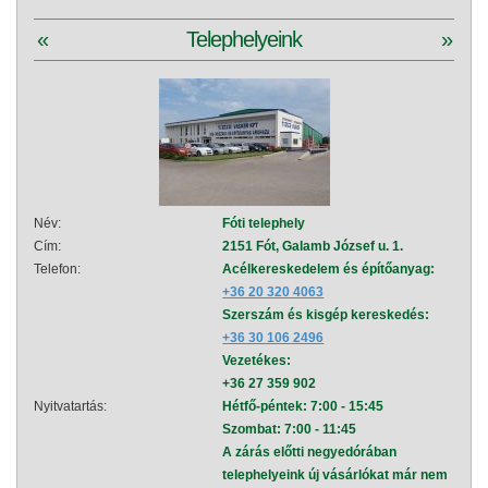
«
Telephelyeink
»
Név:
Fóti telephely
Név:
Cím:
2151 Fót, Galamb József u. 1.
Cím:
Telefon:
Acélkereskedelem és építőanyag:
Telef
+36 20 320 4063
Szerszám és kisgép kereskedés:
+36 30 106 2496
Vezetékes:
+36 27 359 902
Nyitvatartás:
Hétfő-péntek: 7:00 - 15:45
Nyitva
Szombat: 7:00 - 11:45
A zárás előtti negyedórában
telephelyeink új vásárlókat már nem