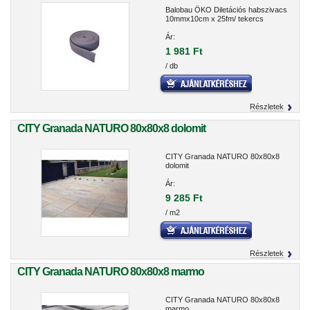
Balobau ÖKO Diletációs habszivacs
10mmx10cm x 25fm/ tekercs
Ár:
1 981 Ft
/ db
Részletek
CITY Granada NATURO 80x80x8 dolomit
CITY Granada NATURO 80x80x8
dolomit
Ár:
9 285 Ft
/ m2
Részletek
CITY Granada NATURO 80x80x8 marmo
CITY Granada NATURO 80x80x8
marmo