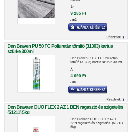
Ár:
9 285 Ft
/ m2
Részletek
Den Braven PU 50 FC Poliuretán tömítő (31303) kartus
szürke 300ml
Den Braven PU 50 FC Poliuretán
tömítő (31303) kartus szürke 300ml
Ár:
4 690 Ft
/ db
Részletek
Den Bravaen DUO FLEX 2 AZ 1 BEN ragasztó és szigetelés
(51211) 5kg
Den Bravaen DUO FLEX 2 AZ 1
BEN ragasztó és szigetelés (51211)
5kg