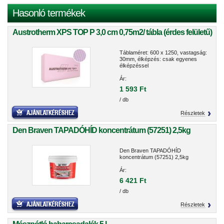
Hasonló termékek
Austrotherm XPS TOP P 3,0 cm 0,75m2/ tábla (érdes felületű)
Táblaméret: 600 x 1250, vastagság:
30mm, élképzés: csak egyenes
élképzéssel
Ár:
1 593 Ft
/ db
Részletek
Den Braven TAPADÓHÍD koncentrátum (57251) 2,5kg
Den Braven TAPADÓHÍD
koncentrátum (57251) 2,5kg
Ár:
6 421 Ft
/ db
Részletek