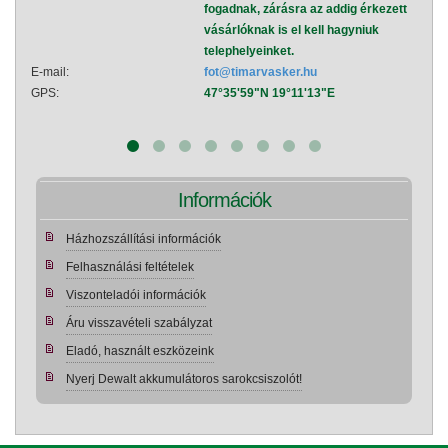
fogadnak, zárásra az addig érkezett
vásárlóknak is el kell hagyniuk
telephelyeinket.
E-mail:
fot@timarvasker.hu
E-mai
GPS:
47°35'59"N 19°11'13"E
GPS:
Információk
Házhozszállítási információk
Felhasználási feltételek
Viszonteladói információk
Áru visszavételi szabályzat
Eladó, használt eszközeink
Nyerj Dewalt akkumulátoros sarokcsiszolót!