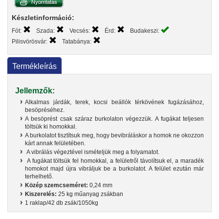
Készletinformáció:
Fót:
Szada:
Vecsés:
Érd:
Budakeszi:
Pilisvörösvár:
Tatabánya:
Termékleírás
Jellemzők:
Alkalmas járdák, terek, kocsi beállók térkövének fugázásához,
besöpréséhez.
A besöprést csak száraz burkolaton végezzük. A fugákat teljesen
töltsük ki homokkal.
A burkolatot tisztítsuk meg, hogy bevibráláskor a homok ne okozzon
kárt annak felületében.
A vibrálás végeztével ismételjük meg a folyamatot.
A fugákat töltsük fel homokkal, a felületről távolítsuk el, a maradék
homokot majd újra vibráljuk be a burkolatot. A felület ezután már
terhelhető.
Közép szemcseméret:
0,24 mm
Kiszerelés:
25 kg műanyag zsákban
1 raklap/42 db zsák/1050kg