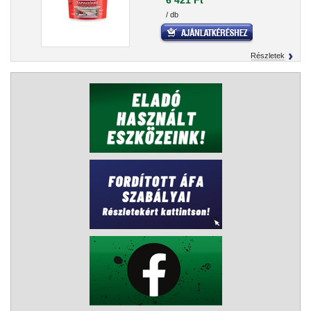
6 421 Ft
/ db
Részletek