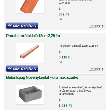
21x40cm
Ár:
362 Ft
/ db
Részletek
Porotherm áthidaló 12cm 2,25 fm
Porotherm áthidaló 12cm 2,25 fm
Ár:
5 118 Ft
/ db
Részletek
BetonEpag Növénytámfal Flóra maxi szürke
Szabadon felrakható, és újraépíthető
tartószerkezet a növények
takarásában.
Ár:
2 027 Ft