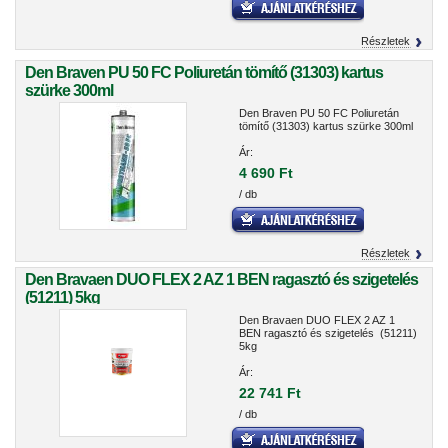
Részletek
Den Braven PU 50 FC Poliuretán tömítő (31303) kartus
szürke 300ml
Den Braven PU 50 FC Poliuretán
tömítő (31303) kartus szürke 300ml
Ár:
4 690 Ft
/ db
Részletek
Den Bravaen DUO FLEX 2 AZ 1 BEN ragasztó és szigetelés
(51211) 5kg
Den Bravaen DUO FLEX 2 AZ 1
BEN ragasztó és szigetelés (51211)
5kg
Ár:
22 741 Ft
/ db