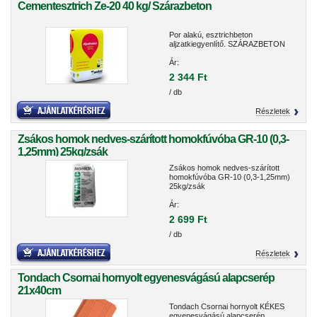
Cementesztrich Ze-20 40 kg/ Szárazbeton
Por alakú, esztrichbeton
aljzatkiegyenlítő. SZÁRAZBETON
Ár:
2 344 Ft
/ db
Részletek
Zsákos homok nedves-szárított homokfúvóba GR-10 (0,3-
1,25mm) 25kg/zsák
Zsákos homok nedves-szárított
homokfúvóba GR-10 (0,3-1,25mm)
25kg/zsák
Ár:
2 699 Ft
/ db
Részletek
Tondach Csornai hornyolt egyenesvágású alapcserép
21x40cm
Tondach Csornai hornyolt KÉKES
egyenesvágású alapcserép