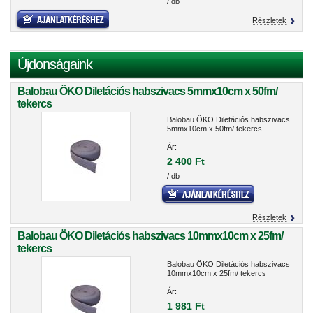
/ db
Részletek
Újdonságaink
Balobau ÖKO Diletációs habszivacs 5mmx10cm x 50fm/
tekercs
Balobau ÖKO Diletációs habszivacs
5mmx10cm x 50fm/ tekercs
Ár:
2 400 Ft
/ db
Részletek
Balobau ÖKO Diletációs habszivacs 10mmx10cm x 25fm/
tekercs
Balobau ÖKO Diletációs habszivacs
10mmx10cm x 25fm/ tekercs
Ár:
1 981 Ft