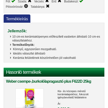
Fót:
Szada:
Vecsés:
Érd:
Budakeszi:
Pilisvörösvár:
Tatabánya:
Termékleírás
Jellemzők:
10 cm-es kerámiaköpenyes előfeszített vasbeton áthidaló 10 cm-es
válaszfalakhoz.
Termékelőnyök:
Könnyű, egyszerűen mozgatható.
Ideális válaszfal áthidaló
Kerámia felületének köszönhetően jól vakolható
Hasonló termékek
Weber csempe-,burkolólapragasztó plus F622D 25kg
Kis- és közepes méretű
kerámialapokhoz, fokozott
igénybevételű felületekre
Ár: