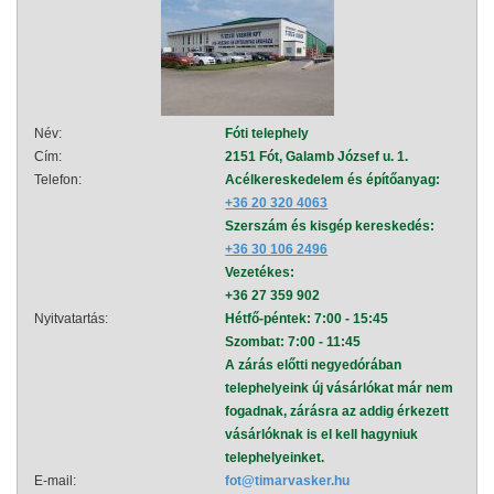
Név:
Fóti telephely
Név:
Cím:
2151 Fót, Galamb József u. 1.
Cím:
Telefon:
Acélkereskedelem és építőanyag:
Telef
+36 20 320 4063
Szerszám és kisgép kereskedés:
+36 30 106 2496
Vezetékes:
+36 27 359 902
Nyitvatartás:
Hétfő-péntek: 7:00 - 15:45
Nyitva
Szombat: 7:00 - 11:45
A zárás előtti negyedórában
telephelyeink új vásárlókat már nem
fogadnak, zárásra az addig érkezett
vásárlóknak is el kell hagyniuk
telephelyeinket.
E-mail:
fot@timarvasker.hu
E-mai