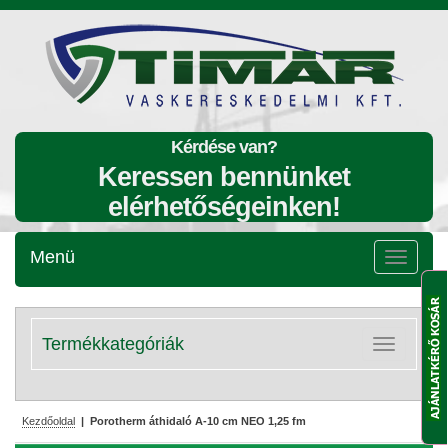
Kérdése van?
Keressen bennünket
elérhetőségeinken!
Menü
Menü
lenyitása
Termékkategóriák
Kategóriák
lenyitása
Kezdőoldal
| Porotherm áthidaló A-10 cm NEO 1,25 fm