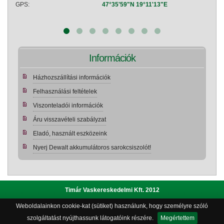
GPS:
47°35'59"N 19°11'13"E
GPS:
Információk
Házhozszállítási információk
Felhasználási feltételek
Viszonteladói információk
Áru visszavételi szabályzat
Eladó, használt eszközeink
Nyerj Dewalt akkumulátoros sarokcsiszolót!
Timár Vaskereskedelmi Kft. 2012
Weboldalainkon cookie-kat (sütiket) használunk, hogy személyre szóló
Adatvédelmi szabályzat
|
Bemutatkozás
|
Impresszum
|
szolgáltatást nyújthassunk látogatóink részére.
Megértettem