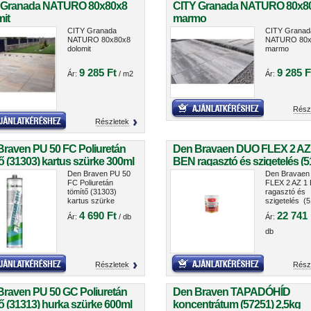
 Granada NATURO 80x80x8
CITY Granada NATURO 80x8
it
marmo
CITY Granada
CITY Granad
NATURO 80x80x8
NATURO 80x
dolomit
marmo
9 285 Ft
9 285 F
Ár:
/ m2
Ár:
Rész
Részletek
Braven PU 50 FC Poliuretán
Den Bravaen DUO FLEX 2 AZ
ő (31303) kartus szürke 300ml
BEN ragasztó és szigetelés (5
5kg
Den Braven PU 50
Den Bravae
FC Poliuretán
FLEX 2 AZ 1
tömítő (31303)
ragasztó és
kartus szürke
szigetelés (5
300ml
5kg
4 690 Ft
22 741 
Ár:
/ db
Ár:
db
Részletek
Rész
Braven PU 50 GC Poliuretán
Den Braven TAPADÓHÍD
ő (31313) hurka szürke 600ml
koncentrátum (57251) 2,5kg