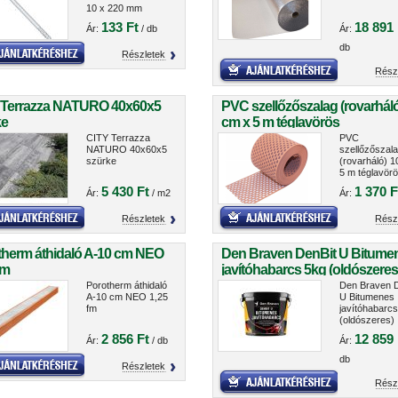
10 x 220 mm
133 Ft
18 891 
Ár:
/ db
Ár:
db
Részletek
Rész
 Terrazza NATURO 40x60x5
PVC szellőzőszalag (rovarháló
ke
cm x 5 m téglavörös
CITY Terrazza
PVC
NATURO 40x60x5
szellőzőszal
szürke
(rovarháló) 1
5 m téglavör
5 430 Ft
1 370 F
Ár:
/ m2
Ár:
Részletek
Rész
therm áthidaló A-10 cm NEO
Den Braven DenBit U Bitume
fm
javítóhabarcs 5kg (oldószeres
11010HU
Porotherm áthidaló
Den Braven D
A-10 cm NEO 1,25
U Bitumenes
fm
javítóhabarc
(oldószeres)
11010HU
2 856 Ft
12 859 
Ár:
/ db
Ár:
db
Részletek
Rész