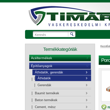
Kezdőol
Termékkategóriák
Acéltermékek
Poro
Építőanyagok
Ajánlatkérő kosár
Áthidalók, gerendák
Áthidalók
Gerendák
Baumit termékek
Beton termékek
r
Cement, mész