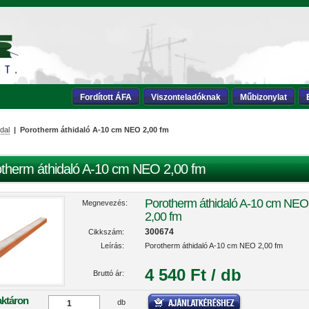
Fordított ÁFA
Viszonteladóknak
Műbizonylat
dal
| Porotherm áthidaló A-10 cm NEO 2,00 fm
therm áthidaló A-10 cm NEO 2,00 fm
Porotherm áthidaló A-10 cm NEO
Megnevezés:
2,00 fm
300674
Cikkszám:
Leírás:
Porotherm áthidaló A-10 cm NEO 2,00 fm
4 540 Ft / db
Bruttó ár:
aktáron
db