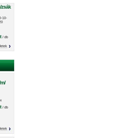
g/zsák
0-10-
20
t
/ db
letek
fm/
O
x
s
t
/ db
letek