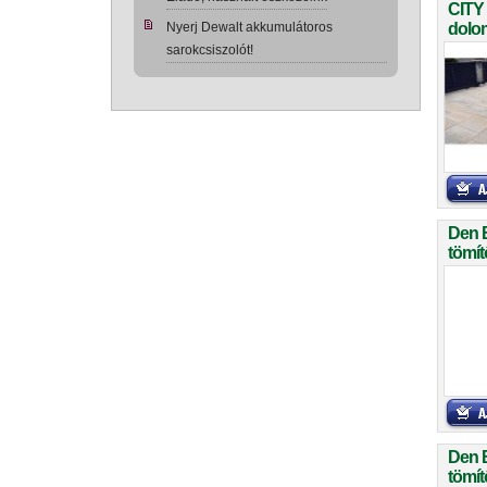
CITY
Nyerj Dewalt akkumulátoros
dolom
sarokcsiszolót!
Den 
tömít
Den 
tömít