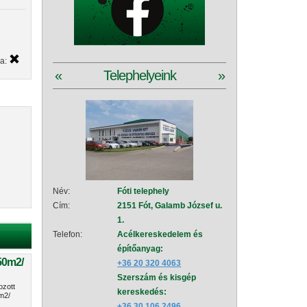
ya:
«
Telephelyeink
»
Név:
Fóti telephely
Név:
Szad
Cím:
2151 Fót, Galamb József u.
Cím:
2111
1.
151
Telefon:
Acélkereskedelem és
Telefon:
Acé
építőanyag:
épí
 50m2/
+36 20 320 4063
+36
Szerszám és kisgép
Sze
ozott
kereskedés:
+36
m2/
+36 30 106 2496
Vez