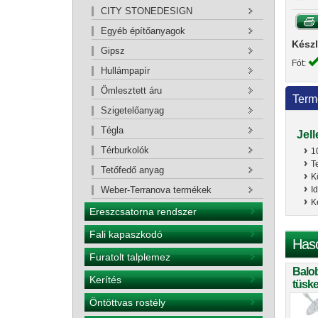
CITY STONEDESIGN
Egyéb építőanyagok
Készl
Gipsz
Fót:
Hullámpapír
Ömlesztett áru
Term
Szigetelőanyag
Tégla
Jel
Térburkolók
1
T
Tetőfedő anyag
K
I
Weber-Terranova termékek
K
Ereszcsatorna rendszer
Fali kapaszkodó
Has
Furatolt talplemez
Balob
Kerítés
tüske
Öntöttvas rostély