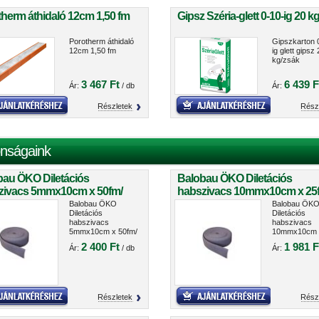
herm áthidaló 12cm 1,50 fm
Gipsz Széria-glett 0-10-ig 20 k
Porotherm áthidaló
Gipszkarton 
12cm 1,50 fm
ig glett gipsz 
kg/zsák
3 467 Ft
6 439 F
Ár:
/ db
Ár:
Részletek
Rész
nságaink
bau ÖKO Diletációs
Balobau ÖKO Diletációs
zivacs 5mmx10cm x 50fm/
habszivacs 10mmx10cm x 25
cs
tekercs
Balobau ÖKO
Balobau ÖK
Diletációs
Diletációs
habszivacs
habszivacs
5mmx10cm x 50fm/
10mmx10cm 
tekercs
25fm/ tekerc
2 400 Ft
1 981 F
Ár:
/ db
Ár:
Részletek
Rész