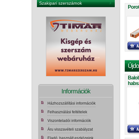
Szakipari szerszámok
Porot
Újdo
Balo
habs
teker
Információk
Házhozszállítási információk
Felhasználási feltételek
Viszonteladói információk
Áru visszavételi szabályzat
Eladó, használt eszközeink