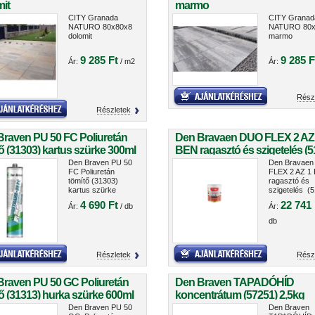
it
marmo
CITY Granada
CITY Granad
NATURO 80x80x8
NATURO 80x
dolomit
marmo
9 285 Ft
9 285 F
Ár:
/ m2
Ár:
Rész
Részletek
Braven PU 50 FC Poliuretán
Den Bravaen DUO FLEX 2 AZ
ő (31303) kartus szürke 300ml
BEN ragasztó és szigetelés (5
5kg
Den Braven PU 50
Den Bravae
FC Poliuretán
FLEX 2 AZ 1
tömítő (31303)
ragasztó és
kartus szürke
szigetelés (5
300ml
5kg
4 690 Ft
22 741 
Ár:
/ db
Ár:
db
Részletek
Rész
Braven PU 50 GC Poliuretán
Den Braven TAPADÓHÍD
ő (31313) hurka szürke 600ml
koncentrátum (57251) 2,5kg
Den Braven PU 50
Den Braven