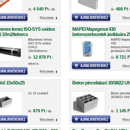
4 540 Ft
468 Ft
Ár:
/ db
Ár:
/
Részletek
Rész
menes lemez ISO-SYS oxidos
MAPEI Mapegrout 430
5 10m2/tekercs
betonszerkezetek javítására 
Bitumenes lemez
MAPEI Mapeg
ISO-SYS oxidos
430
GV4,5
betonszerkez
10m2/tekercs
javítására 25
12 878 Ft
8 721 F
Ár:
/
Ár:
tekercs
Rész
Részletek
ukő 15x50x25
Beton pincefalazó 30/38/22 UN
Zs 15 zsalukő
Beton pincefa
30/38/22 UNI
679 Ft
1 145 F
Ár:
/ db
Ár:
Részletek
Rész