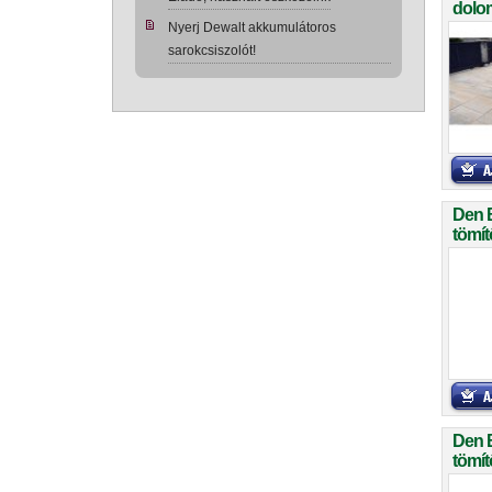
dolom
Nyerj Dewalt akkumulátoros
sarokcsiszolót!
Den 
tömít
Den 
tömít