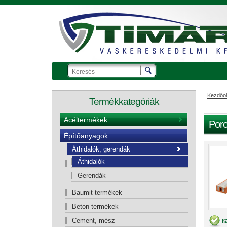
Kezdőol
Termékkategóriák
Acéltermékek
Poro
Építőanyagok
Ajánlatkérő kosár
Áthidalók, gerendák
Áthidalók
Gerendák
Baumit termékek
Beton termékek
r
Cement, mész