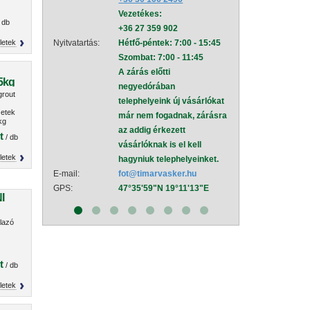
Vezetékes:
mel
 db
+36 27 359 902
Nyitvatartás:
Hétf
letek
Nyitvatartás:
Hétfő-péntek: 7:00 - 15:45
Szom
Szombat: 7:00 - 11:45
A zá
A zárás előtti
neg
25kg
negyedórában
tele
rout
telephelyeink új vásárlókat
már
etek
már nem fogadnak, zárásra
az a
kg
az addig érkezett
vásá
t
/ db
vásárlóknak is el kell
hagy
letek
hagyniuk telephelyeinket.
E-mail:
sza
E-mail:
fot@timarvasker.hu
GPS:
47°
GPS:
47°35'59"N 19°11'13"E
I
lazó
t
/ db
letek