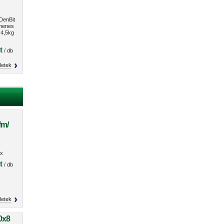
DenBit
menes
 4,5kg
t
/ db
letek
fm/
O
x
s
t
/ db
letek
0x8