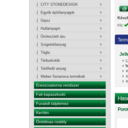
CITY STONEDESIGN
Egyéb építőanyagok
Készl
Gipsz
Fót:
Hullámpapír
Ömlesztett áru
Term
Szigetelőanyag
Tégla
Jel
Térburkolók
1
T
Tetőfedő anyag
K
I
Weber-Terranova termékek
K
Ereszcsatorna rendszer
Fali kapaszkodó
Has
Furatolt talplemez
Porot
Kerítés
Öntöttvas rostély