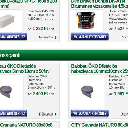
okk D450/20 NF+GT (600 x 200
Den Braven DenBit DK-ATN
0 mm)
Bitumenes vízszigetelés 4,5kg
(oldószeres) 11003HU
, Viablokk D450/20
Den Braven 
NF+GT (600 x 200
DK-ATN Bitu
x 200 mm) , , , , , ,
vízszigetelés
(oldószeres)
11003HU
1 222 Ft
7 527 F
Ár:
/ db
Ár:
Részletek
Rész
nságaink
bau ÖKO Diletációs
Balobau ÖKO Diletációs
zivacs 5mmx10cm x 50fm/
habszivacs 10mmx10cm x 25
cs
tekercs
Balobau ÖKO
Balobau ÖK
Diletációs
Diletációs
habszivacs
habszivacs
5mmx10cm x 50fm/
10mmx10cm 
tekercs
25fm/ tekerc
2 400 Ft
1 981 F
Ár:
/ db
Ár:
Részletek
Rész
 Granada NATURO 80x80x8
CITY Granada NATURO 80x8