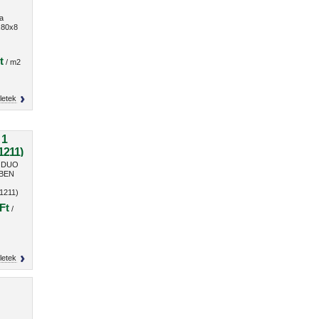
a
80x8
t
/ m2
letek
 1
1211)
n DUO
 BEN
1211)
Ft
/
letek