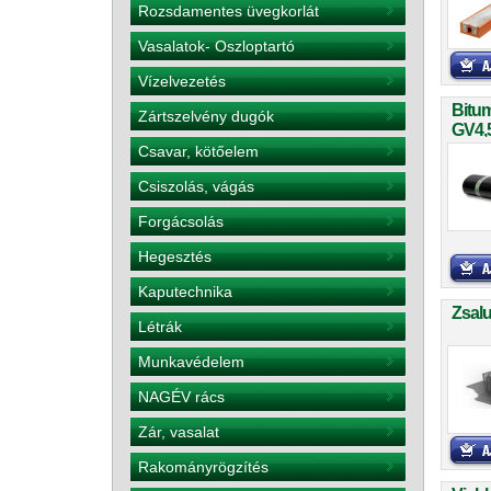
Rozsdamentes üvegkorlát
Vasalatok- Oszloptartó
Vízelvezetés
Bitu
Zártszelvény dugók
GV4,
Csavar, kötőelem
Csiszolás, vágás
Forgácsolás
Hegesztés
Kaputechnika
Zsal
Létrák
Munkavédelem
NAGÉV rács
Zár, vasalat
Rakományrögzítés