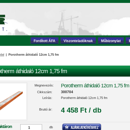
Fordított ÁFA
Viszonteladóknak
Műbizonylat
dal
| Porotherm áthidaló 12cm 1,75 fm
therm áthidaló 12cm 1,75 fm
Porotherm áthidaló 12cm 1,75 fm
Megnevezés:
300704
Cikkszám:
Leírás:
Porotherm áthidaló 12cm 1,75 fm
4 458 Ft / db
Bruttó ár:
aktáron
db