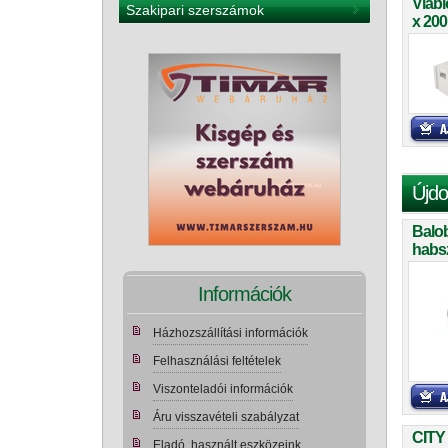
Viabl
Szakipari szerszámok
x 20
Újdo
Balo
habs
teker
Információk
Házhozszállítási információk
Felhasználási feltételek
Viszonteladói információk
Áru visszavételi szabályzat
CITY
Eladó, használt eszközeink