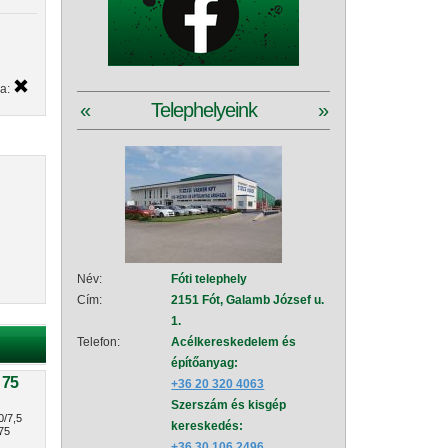
ya:
«
Telephelyeink
»
Név:
Fóti telephely
Név:
Szad
Cím:
2151 Fót, Galamb József u.
Cím:
2111
1.
151
Telefon:
Acélkereskedelem és
Telefon:
Acé
építőanyag:
épí
 75
+36 20 320 4063
+36
Szerszám és kisgép
Sze
0/7,5
kereskedés:
+36
75
+36 30 106 2496
Vez