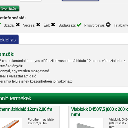
etinformáció:
Szada:
Vecsés:
Érd:
Budakeszi:
Pilisvörösvár:
Tatabán
ékleírás
lemzők:
2 cm-es kerámiaköpenyes előfeszített vasbeton áthidaló 12 cm-es válaszfalakhoz.
ermékelőnyök:
önnyű, egyszerűen mozgatható.
deális válaszfal áthidaló
erámia felületének köszönhetően jól vakolható
onló termékek
herm áthidaló 12cm 2,00 fm
Viablokk D450/7,5 (600 x 200 x
mm)
Porotherm áthidaló
Viablokk D45
12cm 2,00 fm
(600 x 200 x 
mm)