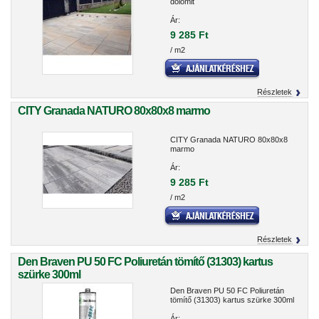
dolomit
Ár:
9 285 Ft
/ m2
Részletek
CITY Granada NATURO 80x80x8 marmo
CITY Granada NATURO 80x80x8
marmo
Ár:
9 285 Ft
/ m2
Részletek
Den Braven PU 50 FC Poliuretán tömítő (31303) kartus
szürke 300ml
Den Braven PU 50 FC Poliuretán
tömítő (31303) kartus szürke 300ml
Ár: