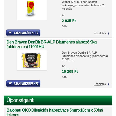
Weber KPS 804 pórusbeton
vékonyágyazatú falazóhabarcs 25
kg zsák
Ár:
2 935 Ft
/ db
Részletek
Den Braven DenBit BR-ALP Bitumenes alapozó 9kg
(oldószeres) 11001HU
Den Braven DenBit BR-ALP
Bitumenes alapozó 9kg (oldószeres)
11001HU
Ár:
19 209 Ft
/ db
Részletek
Újdonságaink
Balobau ÖKO Diletációs habszivacs 5mmx10cm x 50fm/
tekercs