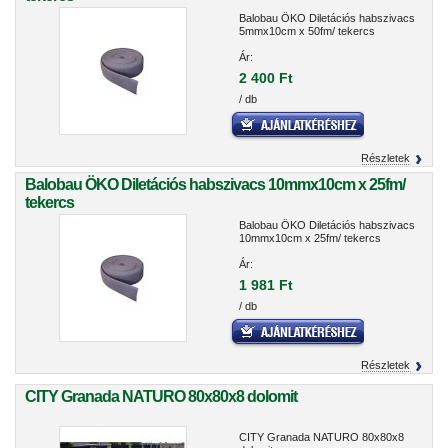
Balobau ÖKO Diletációs habszivacs
5mmx10cm x 50fm/ tekercs
Ár:
2 400 Ft
/ db
Részletek
Balobau ÖKO Diletációs habszivacs 10mmx10cm x 25fm/
tekercs
Balobau ÖKO Diletációs habszivacs
10mmx10cm x 25fm/ tekercs
Ár:
1 981 Ft
/ db
Részletek
CITY Granada NATURO 80x80x8 dolomit
CITY Granada NATURO 80x80x8