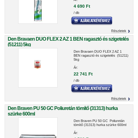
4 690 Ft
/ db
Részletek
Den Bravaen DUO FLEX 2 AZ 1 BEN ragasztó és szigetelés
(51211) 5kg
Den Bravaen DUO FLEX 2 AZ 1
BEN ragasztó és szigetelés (51211)
5kg
Ár:
22 741 Ft
/ db
Részletek
Den Braven PU 50 GC Poliuretán tömítő (31313) hurka
szürke 600ml
Den Braven PU 50 GC Poliuretán
tömítő (31313) hurka szürke 600ml
Ár: