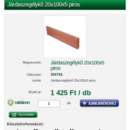
Járdaszegélykő 20x100x5 piros
Járdaszegélykő 20x100x5
Megnevezés:
piros
300792
Cikkszám:
Leírás:
Járdaszegélykő 20x100x5 piros
1 425 Ft / db
Bruttó ár:
raktáron
db
Készletinformáció: