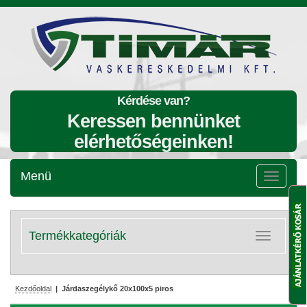
Kérdése van?
Keressen bennünket
elérhetőségeinken!
Menü
Menü
lenyitása
Termékkategóriák
Kategóriák
lenyitása
Kezdőoldal
| Járdaszegélykő 20x100x5 piros