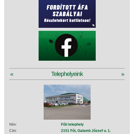
«
Telephelyeink
»
Név:
Fóti telephely
Név:
Cím:
2151 Fót, Galamb József u. 1.
Cím: