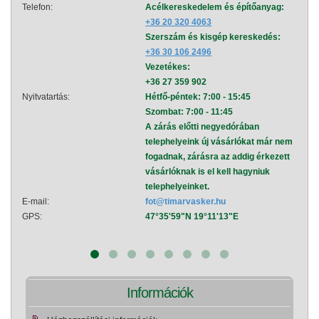
Telefon:
Acélkereskedelem és építőanyag:
Telef
+36 20 320 4063
Szerszám és kisgép kereskedés:
+36 30 106 2496
Vezetékes:
+36 27 359 902
Nyitvatartás:
Hétfő-péntek: 7:00 - 15:45
Nyitva
Szombat: 7:00 - 11:45
A zárás előtti negyedórában
telephelyeink új vásárlókat már nem
fogadnak, zárásra az addig érkezett
vásárlóknak is el kell hagyniuk
telephelyeinket.
E-mail:
fot@timarvasker.hu
E-mai
GPS:
47°35'59"N 19°11'13"E
GPS:
Információk