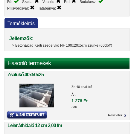
Fót:
Szada:
Vecsés:
Érd:
Budakeszi:
Pilisvörösvár:
Tatabánya:
Termékleírás
Jellemzők:
BetonEpag Kerti szegélykő NF 100x20x5cm szürke (60db#)
Hasonló termékek
Zsalukő 40x50x25
Zs 40 zsalukő
Ár:
1 278 Ft
/ db
Részletek
Leier áthidaló 12 cm 2,00 fm