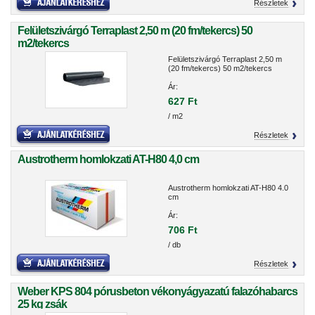
Részletek
Felületszivárgó Terraplast 2,50 m (20 fm/tekercs) 50
m2/tekercs
Felületszivárgó Terraplast 2,50 m
(20 fm/tekercs) 50 m2/tekercs
Ár:
627 Ft
/ m2
Részletek
Austrotherm homlokzati AT-H80 4,0 cm
Austrotherm homlokzati AT-H80 4.0
cm
Ár:
706 Ft
/ db
Részletek
Weber KPS 804 pórusbeton vékonyágyazatú falazóhabarcs
25 kg zsák