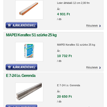
Leier áthidaló 12 cm 2,00 fm
Ár:
4 931 Ft
/ db
Részletek
MAPEI Keraflex S1 szürke 25 kg
MAPEI Keraflex S1 szürke 25 kg
Ár:
10 732 Ft
/ db
Részletek
E 7-24 I.o. Gerenda
E 7-24 I.o. Gerenda
Ár:
20 650 Ft
/ db