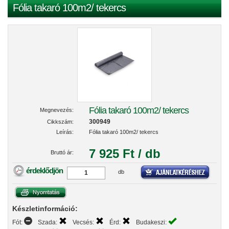
Fólia takaró 100m2/ tekercs
Fólia takaró 100m2/ tekercs
Megnevezés:
300949
Cikkszám:
Leírás:
Fólia takaró 100m2/ tekercs
7 925 Ft / db
Bruttó ár:
érdeklődjön
db
Készletinformáció:
Fót:
Szada:
Vecsés:
Érd:
Budakeszi: