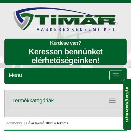
Kérdése van?
Keressen bennünket
elérhetőségeinken!
Menü
Menü
lenyitása
Termékkategóriák
Kategóriák
lenyitása
Kezdőoldal
| Fólia takaró 100m2/ tekercs