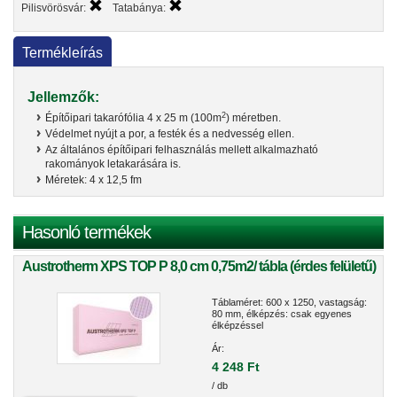
Pilisvörösvár:
Tatabánya:
Termékleírás
Jellemzők:
2
Építőipari takarófólia 4 x 25 m (100m
) méretben.
Védelmet nyújt a por, a festék és a nedvesség ellen.
Az általános építőipari felhasználás mellett alkalmazható
rakományok letakarására is.
Méretek: 4 x 12,5 fm
Hasonló termékek
Austrotherm XPS TOP P 8,0 cm 0,75m2/ tábla (érdes felületű)
Táblaméret: 600 x 1250, vastagság:
80 mm, élképzés: csak egyenes
élképzéssel
Ár:
4 248 Ft
/ db