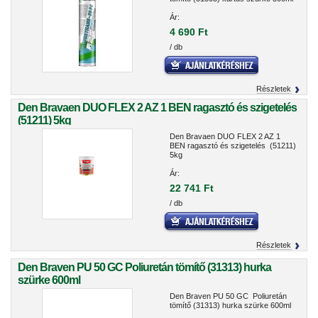
Ár:
4 690 Ft
/ db
Részletek
Den Bravaen DUO FLEX 2 AZ 1 BEN ragasztó és szigetelés
(51211) 5kg
Den Bravaen DUO FLEX 2 AZ 1
BEN ragasztó és szigetelés (51211)
5kg
Ár:
22 741 Ft
/ db
Részletek
Den Braven PU 50 GC Poliuretán tömítő (31313) hurka
szürke 600ml
Den Braven PU 50 GC Poliuretán
tömítő (31313) hurka szürke 600ml