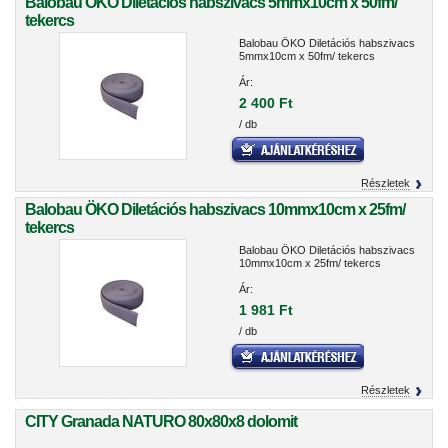
Balobau ÖKO Diletációs habszivacs 5mmx10cm x 50fm/
tekercs
Balobau ÖKO Diletációs habszivacs
5mmx10cm x 50fm/ tekercs
Ár:
2 400 Ft
/ db
Részletek
Balobau ÖKO Diletációs habszivacs 10mmx10cm x 25fm/
tekercs
Balobau ÖKO Diletációs habszivacs
10mmx10cm x 25fm/ tekercs
Ár:
1 981 Ft
/ db
Részletek
CITY Granada NATURO 80x80x8 dolomit