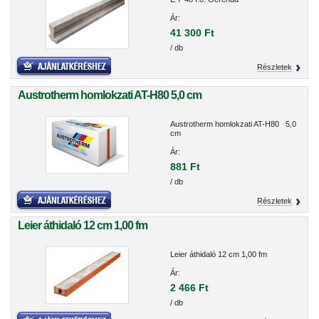
Ár:
41 300 Ft
/ db
Részletek
Austrotherm homlokzati AT-H80 5,0 cm
Austrotherm homlokzati AT-H80 5,0
cm
Ár:
881 Ft
/ db
Részletek
Leier áthidaló 12 cm 1,00 fm
Leier áthidaló 12 cm 1,00 fm
Ár:
2 466 Ft
/ db