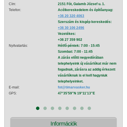
Cím:
2151 Fót, Galamb József u. 1.
Cím:
Telefon:
Acélkereskedelem és építőanyag:
Telef
+36 20 320 4063
Szerszám és kisgép kereskedés:
+36 30 106 2496
Vezetékes:
+36 27 359 902
Nyitvatartás:
Hétfő-péntek: 7:00 - 15:45
Nyitva
Szombat: 7:00 - 11:45
A zárás előtti negyedórában
telephelyeink új vásárlókat már nem
fogadnak, zárásra az addig érkezett
vásárlóknak is el kell hagyniuk
telephelyeinket.
E-mail:
fot@timarvasker.hu
E-mai
GPS:
47°35'59"N 19°11'13"E
GPS:
Információk