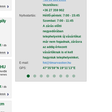
Vezetékes:
mel
letek
+36 27 359 902
Nyitvatartás:
Hétf
Nyitvatartás:
Hétfő-péntek: 7:00 - 15:45
Szom
gély
Szombat: 7:00 - 11:45
A zá
A zárás előtti
neg
negyedórában
tele
telephelyeink új vásárlókat
már
már nem fogadnak, zárásra
az a
t
/ db
az addig érkezett
vásá
vásárlóknak is el kell
hagy
letek
hagyniuk telephelyeinket.
E-mail:
sza
E-mail:
fot@timarvasker.hu
GPS:
47°
1HU
GPS:
47°35'59"N 19°11'13"E
enBit
umenes
t
/ db
letek
0cm