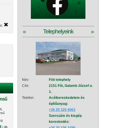
ya:
«
Telephelyeink
»
Név:
Fóti telephely
Név:
Szad
Cím:
2151 Fót, Galamb József u.
Cím:
2111
1.
151
Telefon:
Acélkereskedelem és
Telefon:
Acé
ensű
építőanyag:
épí
RL
+36 20 320 4063
+36
nsű
Szerszám és kisgép
Sze
kg
kereskedés:
+36
t
/ db
+36 30 106 2496
Vez