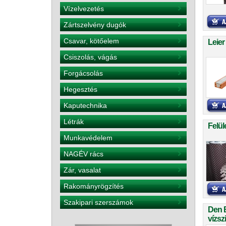
Vízelvezetés
Zártszelvény dugók
Csavar, kötőelem
Leier
Csiszolás, vágás
Forgácsolás
Hegesztés
Kaputechnika
Létrák
Felül
Munkavédelem
NAGÉV rács
Zár, vasalat
Rakományrögzítés
Szakipari szerszámok
Den 
vízsz