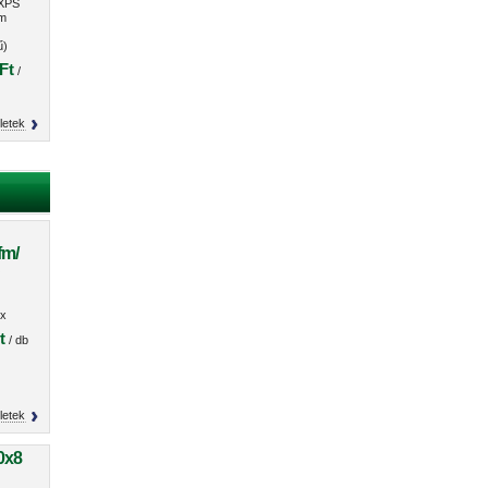
 XPS
m
ű)
Ft
/
letek
fm/
O
x
s
t
/ db
letek
0x8