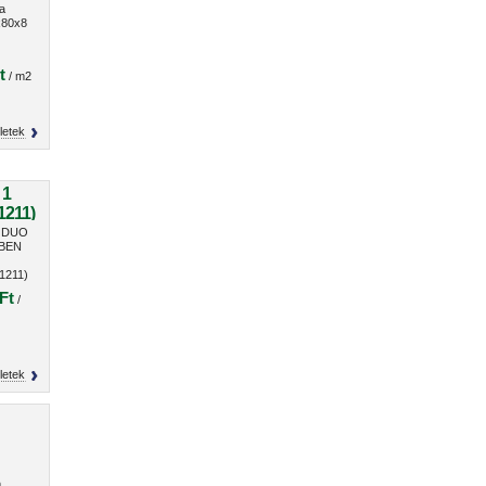
a
80x8
t
/ m2
letek
 1
1211)
n DUO
 BEN
1211)
Ft
/
letek
m