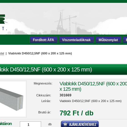
Fordított ÁFA
Viszonteladóknak
Műbizonylat
dal
| Viablokk D450/12,5NF (600 x 200 x 125 mm)
lokk D450/12,5NF (600 x 200 x 125 mm)
Viablokk D450/12,5NF (600 x 20
Megnevezés:
x 125 mm)
301669
Cikkszám:
Leírás:
Viablokk D450/12,5NF (600 x 200 x 125 mm)
792 Ft / db
Bruttó ár:
aktáron
db