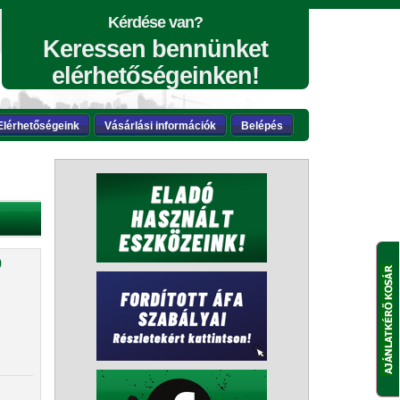
Kérdése van?
Keressen bennünket
elérhetőségeinken!
Elérhetőségeink
Vásárlási információk
Belépés
0