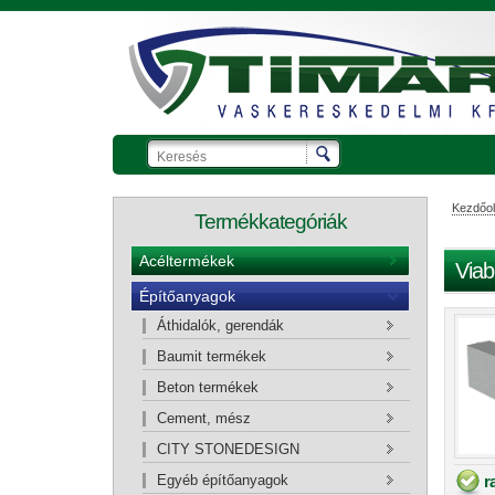
Kezdőol
Termékkategóriák
Acéltermékek
Viab
Építőanyagok
Ajánlatkérő kosár
Áthidalók, gerendák
Baumit termékek
Beton termékek
Cement, mész
CITY STONEDESIGN
r
Egyéb építőanyagok