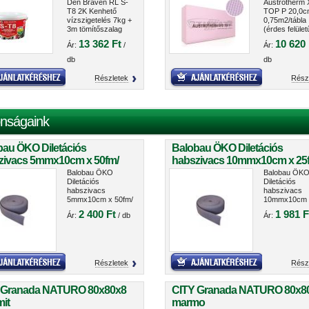
2700HU
Den Braven RL S-
Austrotherm
T8 2K Kenhető
TOP P 20,0c
vízszigetelés 7kg +
0,75m2/tábla
3m tömítőszalag
(érdes felület
CH02700HU
13 362 Ft
10 620 
Ár:
/
Ár:
db
db
Részletek
Rész
nságaink
bau ÖKO Diletációs
Balobau ÖKO Diletációs
zivacs 5mmx10cm x 50fm/
habszivacs 10mmx10cm x 25
cs
tekercs
Balobau ÖKO
Balobau ÖK
Diletációs
Diletációs
habszivacs
habszivacs
5mmx10cm x 50fm/
10mmx10cm 
tekercs
25fm/ tekerc
2 400 Ft
1 981 F
Ár:
/ db
Ár:
Részletek
Rész
 Granada NATURO 80x80x8
CITY Granada NATURO 80x8
it
marmo