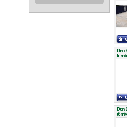
Den 
tömít
Den 
tömít