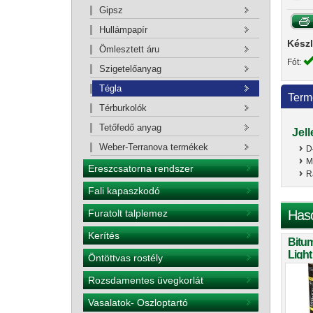
Gipsz
Hullámpapír
Készl
Ömlesztett áru
Fót:
Szigetelőanyag
Tégla
Term
Térburkolók
Tetőfedő anyag
Jel
Weber-Terranova termékek
D
M
Ereszcsatorna rendszer
R
Fali kapaszkodó
Has
Furatolt talplemez
Kerítés
Bitu
Light
Öntöttvas rostély
7,5m2
Rozsdamentes üvegkorlát
Vasalatok- Oszloptartó