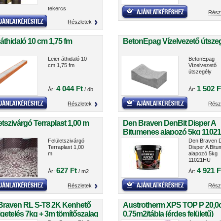
tekercs
Rész
Részletek
 áthidaló 10 cm 1,75 fm
BetonEpag Vízelvezető útsze
Leier áthidaló 10
BetonEpag
cm 1,75 fm
Vízelvezető
útszegély
4 044 Ft
1 502 F
Ár:
/ db
Ár:
Részletek
Rész
etszivárgó Terraplast 1,00 m
Den Braven DenBit Disper A
Bitumenes alapozó 5kg 1102
Felületszivárgó
Den Braven D
Terraplast 1,00
Disper A Bit
m
alapozó 5kg
11021HU
627 Ft
4 921 F
Ár:
/ m2
Ár:
Részletek
Rész
Braven RL S-T8 2K Kenhető
Austrotherm XPS TOP P 20,
igetelés 7kg + 3m tömítőszalag
0,75m2/tábla (érdes felületű)