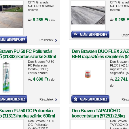
CITY Granada
CITY Granad
NATURO 80x80x8
NATURO 80x
dolomit
marmo
9 285 Ft
9 285 F
Ár:
/ m2
Ár:
Rész
Részletek
Braven PU 50 FC Poliuretán
Den Bravaen DUO FLEX 2 AZ
ő (31303) kartus szürke 300ml
BEN ragasztó és szigetelés (5
5kg
Den Braven PU 50
Den Bravae
FC Poliuretán
FLEX 2 AZ 1
tömítő (31303)
ragasztó és
kartus szürke
szigetelés (5
300ml
5kg
4 690 Ft
22 741 
Ár:
/ db
Ár:
db
Részletek
Rész
Braven PU 50 GC Poliuretán
Den Braven TAPADÓHÍD
ő (31313) hurka szürke 600ml
koncentrátum (57251) 2,5kg
Den Braven PU 50
Den Braven
GC Poliuretán
TAPADÓHÍD
tömítő (31313)
koncentrátu