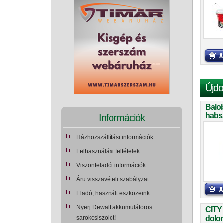
CH0
Újdo
Balo
habs
Információk
teker
Házhozszállítási információk
Felhasználási feltételek
Viszonteladói információk
Áru visszavételi szabályzat
Eladó, használt eszközeink
Nyerj Dewalt akkumulátoros
CITY
sarokcsiszolót!
dolom