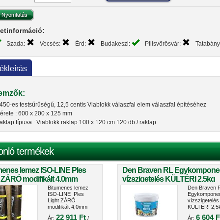
etinformáció:
Szada:
Vecsés:
Érd:
Budakeszi:
Pilisvörösvár:
Tatabán
ékleírás
lemzők:
450-es testsűrűségű, 12,5 centis Viablokk válaszfal elem válaszfal építéséhez
érete : 600 x 200 x 125 mm
aklap típusa : Viablokk raklap 100 x 120 cm 120 db / raklap
onló termékek
menes lemez ISO-LINE Ples
Den Braven RL Egykompon
 ZÁRÓ modifikált 4,0mm
vízszigetelés KÜLTÉRI 2,5kg
/tekercs
CH02919HU
Bitumenes lemez
Den Braven 
ISO-LINE Ples
Egykompone
Light ZÁRÓ
vízszigetelés
modifikált 4,0mm
KÜLTÉRI 2,5
7,5m2/tekercs
CH02919HU
22 911 Ft
6 604 F
Ár:
/
Ár: