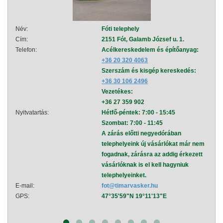
Név:
Fóti telephely
Név:
Cím:
2151 Fót, Galamb József u. 1.
Cím:
Telefon:
Acélkereskedelem és építőanyag:
Telef
+36 20 320 4063
Szerszám és kisgép kereskedés:
+36 30 106 2496
Vezetékes:
+36 27 359 902
Nyitvatartás:
Hétfő-péntek: 7:00 - 15:45
Nyitva
Szombat: 7:00 - 11:45
A zárás előtti negyedórában
telephelyeink új vásárlókat már nem
fogadnak, zárásra az addig érkezett
vásárlóknak is el kell hagyniuk
telephelyeinket.
E-mail:
fot@timarvasker.hu
E-mai
GPS:
47°35'59"N 19°11'13"E
GPS: