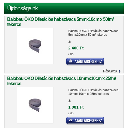
Újdonságaink
Balobau ÖKO Diletációs habszivacs 5mmx10cm x 50fm/
tekercs
Balobau ÖKO Diletációs habszivacs
5mmx10cm x 50fm/ tekercs
Ár:
2 400 Ft
/ db
Részletek
Balobau ÖKO Diletációs habszivacs 10mmx10cm x 25fm/
tekercs
Balobau ÖKO Diletációs habszivacs
10mmx10cm x 25fm/ tekercs
Ár:
1 981 Ft
/ db