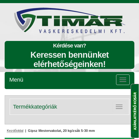
Kérdése van?
Keressen bennünket
elérhetőségeinken!
Menü
Menü
lenyitása
Termékkategóriák
Kategóriák
lenyitása
Kezdőoldal
| Gipsz Mestervakolat, 20 kg/zsák 5-30 mm