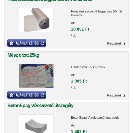
Fólia alukasirozott légpárnás 50m2/
tekercs
Ár:
18 891 Ft
/ db
Részletek
Mész oltott 25kg
Oltott mész 25 kg/ zsák.
Ár:
1 905 Ft
/ db
Részletek
BetonEpag Vízelvezető útszegély
BetonEpag Vízelvezető útszegély
Ár:
1 502 Ft