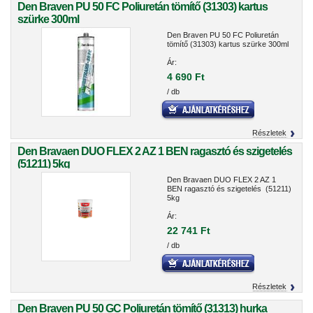
Den Braven PU 50 FC Poliuretán tömítő (31303) kartus
szürke 300ml
Den Braven PU 50 FC Poliuretán
tömítő (31303) kartus szürke 300ml
Ár:
4 690 Ft
/ db
Részletek
Den Bravaen DUO FLEX 2 AZ 1 BEN ragasztó és szigetelés
(51211) 5kg
Den Bravaen DUO FLEX 2 AZ 1
BEN ragasztó és szigetelés (51211)
5kg
Ár:
22 741 Ft
/ db
Részletek
Den Braven PU 50 GC Poliuretán tömítő (31313) hurka