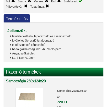
Fót:
Szada:
Vecsés:
Érd:
Budakeszi:
Pilisvörösvár:
Tatabánya:
Termékleírás
Jellemzők:
felülete festhető, tapétázható és csempézhető
kiváló légáteresztő tulajdonságú
jó hőszigetelő képességű
bedolgozhatósági idő: kb. 70–95 perc
Anyagszükséglet:
kb. 8 kg/m²/10mm
Hasonló termékek
Samott tégla 250x124x20
Samott tégla 250x124x20
Ár:
720 Ft