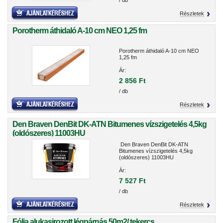
/ db
Részletek
Porotherm áthidaló A-10 cm NEO 1,25 fm
Porotherm áthidaló A-10 cm NEO
1,25 fm
Ár:
2 856 Ft
/ db
Részletek
Den Braven DenBit DK-ATN Bitumenes vízszigetelés 4,5kg
(oldószeres) 11003HU
Den Braven DenBit DK-ATN
Bitumenes vízszigetelés 4,5kg
(oldószeres) 11003HU
Ár:
7 527 Ft
/ db
Részletek
Fólia alukasirozott légpárnás 50m2/ tekercs