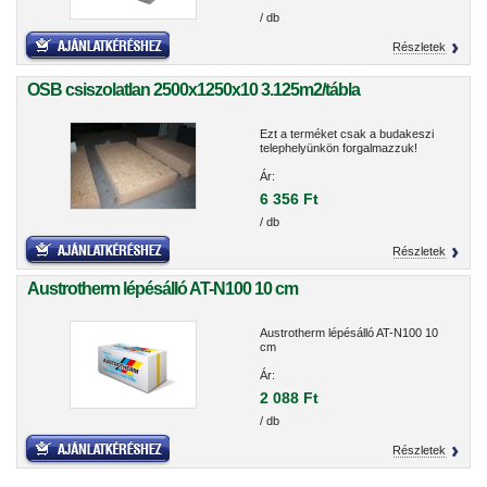
/ db
Részletek
OSB csiszolatlan 2500x1250x10 3.125m2/tábla
Ezt a terméket csak a budakeszi
telephelyünkön forgalmazzuk!
Ár:
6 356 Ft
/ db
Részletek
Austrotherm lépésálló AT-N100 10 cm
Austrotherm lépésálló AT-N100 10
cm
Ár:
2 088 Ft
/ db
Részletek