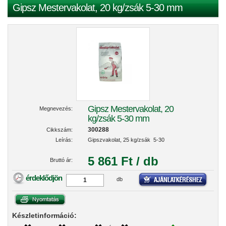
Gipsz Mestervakolat, 20 kg/zsák 5-30 mm
Gipsz Mestervakolat, 20
Megnevezés:
kg/zsák 5-30 mm
300288
Cikkszám:
Leírás:
Gipszvakolat, 25 kg/zsák 5-30
5 861 Ft / db
Bruttó ár:
érdeklődjön
db
Készletinformáció: