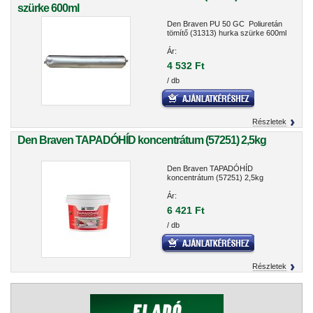
szürke 600ml
Den Braven PU 50 GC Poliuretán
tömítő (31313) hurka szürke 600ml
Ár:
4 532 Ft
/ db
Részletek
Den Braven TAPADÓHÍD koncentrátum (57251) 2,5kg
Den Braven TAPADÓHÍD
koncentrátum (57251) 2,5kg
Ár:
6 421 Ft
/ db
Részletek