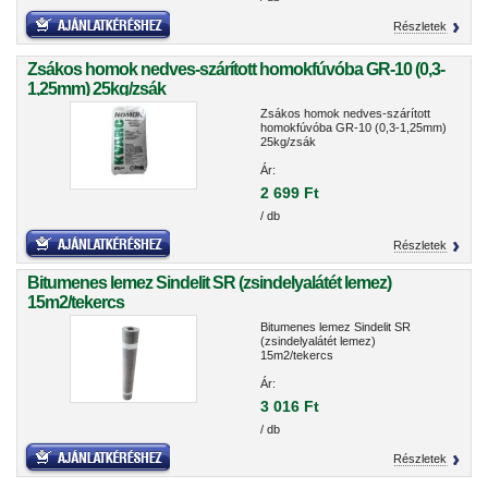
Részletek
Zsákos homok nedves-szárított homokfúvóba GR-10 (0,3-
1,25mm) 25kg/zsák
Zsákos homok nedves-szárított
homokfúvóba GR-10 (0,3-1,25mm)
25kg/zsák
Ár:
2 699 Ft
/ db
Részletek
Bitumenes lemez Sindelit SR (zsindelyalátét lemez)
15m2/tekercs
Bitumenes lemez Sindelit SR
(zsindelyalátét lemez)
15m2/tekercs
Ár:
3 016 Ft
/ db
Részletek