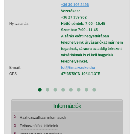
+36 30 106 2496
Vezetékes:
+36 27 359 902
Nyitvatartás:
Hétfő-péntek: 7:00 - 15:45
Nyitva
Szombat: 7:00 - 11:45
A zárás előtti negyedórában
telephelyeink új vásárlókat már nem
fogadnak, zárásra az addig érkezett
vásárlóknak is el kell hagyniuk
telephelyeinket.
E-mail:
fot@timarvasker.hu
E-mai
GPS:
47°35'59"N 19°11'13"E
GPS:
Információk
Házhozszállítási információk
Felhasználási feltételek