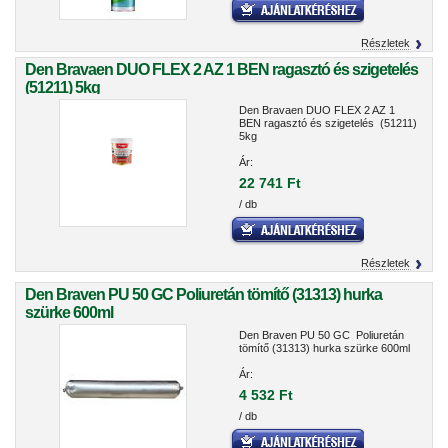
Részletek
Den Bravaen DUO FLEX 2 AZ 1 BEN ragasztó és szigetelés
(51211) 5kg
Den Bravaen DUO FLEX 2 AZ 1
BEN ragasztó és szigetelés (51211)
5kg
Ár:
22 741 Ft
/ db
Részletek
Den Braven PU 50 GC Poliuretán tömítő (31313) hurka
szürke 600ml
Den Braven PU 50 GC Poliuretán
tömítő (31313) hurka szürke 600ml
Ár:
4 532 Ft
/ db