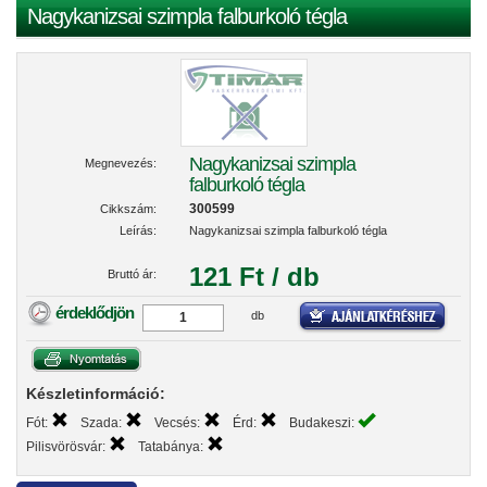
Nagykanizsai szimpla falburkoló tégla
Nagykanizsai szimpla
Megnevezés:
falburkoló tégla
300599
Cikkszám:
Leírás:
Nagykanizsai szimpla falburkoló tégla
121 Ft / db
Bruttó ár:
érdeklődjön
db
Készletinformáció:
Fót:
Szada:
Vecsés:
Érd:
Budakeszi:
Pilisvörösvár:
Tatabánya: