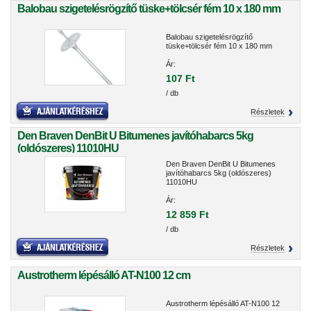
Balobau szigetelésrögzítő tüske+tölcsér fém 10 x 180 mm
Balobau szigetelésrögzítő
tüske+tölcsér fém 10 x 180 mm
Ár:
107 Ft
/ db
Részletek
Den Braven DenBit U Bitumenes javítóhabarcs 5kg
(oldószeres) 11010HU
Den Braven DenBit U Bitumenes
javítóhabarcs 5kg (oldószeres)
11010HU
Ár:
12 859 Ft
/ db
Részletek
Austrotherm lépésálló AT-N100 12 cm
Austrotherm lépésálló AT-N100 12