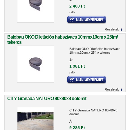
Ár:
2 400 Ft
/ db
Részletek
Balobau ÖKO Diletációs habszivacs 10mmx10cm x 25fm/
tekercs
Balobau ÖKO Diletációs habszivacs
10mmx10cm x 25fm/ tekercs
Ár:
1 981 Ft
/ db
Részletek
CITY Granada NATURO 80x80x8 dolomit
CITY Granada NATURO 80x80x8
dolomit
Ár:
9 285 Ft