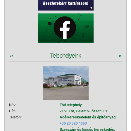
«
Telephelyeink
»
Név:
Fóti telephely
Név:
Cím:
2151 Fót, Galamb József u. 1.
Cím:
Telefon:
Acélkereskedelem és építőanyag:
Telef
+36 20 320 4063
Szerszám és kisgép kereskedés: