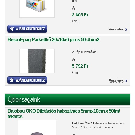
cm
Ár:
2 605 Ft
/ db
Részletek
BetonEpag Parkettkő 20x10x6 piros 50 db/m2
A kép illusztráció!
Ár:
5 792 Ft
/ m2
Részletek
Újdonságaink
Balobau ÖKO Diletációs habszivacs 5mmx10cm x 50fm/
tekercs
Balobau ÖKO Diletációs habszivacs
5mmx10cm x 50fm/ tekercs