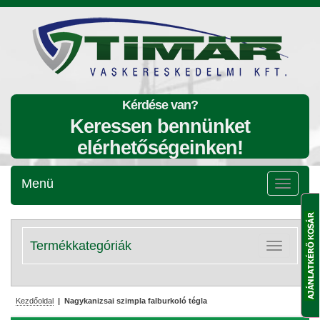
Kérdése van?
Keressen bennünket
elérhetőségeinken!
Menü
Menü
lenyitása
Termékkategóriák
Kategóriák
lenyitása
Kezdőoldal
| Nagykanizsai szimpla falburkoló tégla