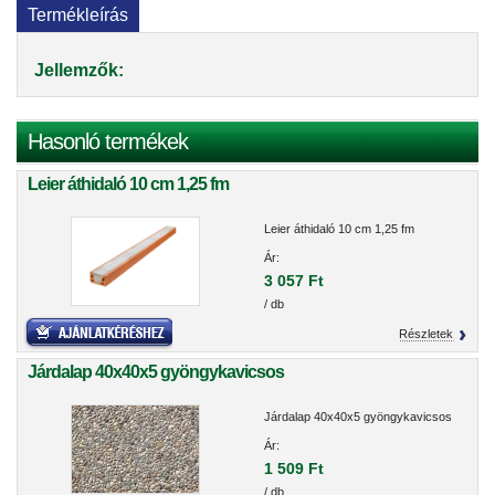
Termékleírás
Jellemzők:
Hasonló termékek
Leier áthidaló 10 cm 1,25 fm
Leier áthidaló 10 cm 1,25 fm
Ár:
3 057 Ft
/ db
Részletek
Járdalap 40x40x5 gyöngykavicsos
Járdalap 40x40x5 gyöngykavicsos
Ár:
1 509 Ft
/ db