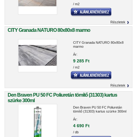
/ m2
Részletek
CITY Granada NATURO 80x80x8 marmo
CITY Granada NATURO 80x80x8
marmo
Ár:
9 285 Ft
/ m2
Részletek
Den Braven PU 50 FC Poliuretán tömítő (31303) kartus
szürke 300ml
Den Braven PU 50 FC Poliuretán
tömítő (31303) kartus szürke 300ml
Ár:
4 690 Ft
/ db