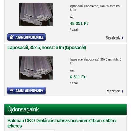
laposacél (laposvas) 50x30 mm kb.
6 fm
Ár:
48 351 Ft
/ szál
Részletek
Laposacél, 35x 5, hossz: 6 fm (laposacél)
laposacél (laposvas) 35x5 mm kb. 6
fm
Ár:
6 511 Ft
/ szál
Részletek
Újdonságaink
Balobau ÖKO Diletációs habszivacs 5mmx10cm x 50fm/
tekercs