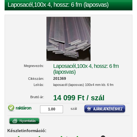
Laposacél,100x 4, hossz: 6 fm (laposvas)
Laposacél,100x 4, hossz: 6 fm
Megnevezés:
(laposvas)
201369
Cikkszám:
Leírás:
laposacél (laposvas) 100x4 mm kb. 6 fm
14 099 Ft / szál
Bruttó ár:
raktáron
szál
Készletinformáció: