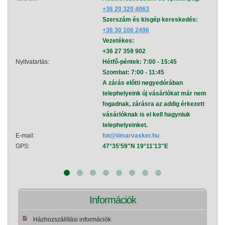
+36 20 320 4063
Szerszám és kisgép kereskedés:
+36 30 106 2496
Vezetékes:
+36 27 359 902
Nyitvatartás:
Hétfő-péntek: 7:00 - 15:45
Nyitva
Szombat: 7:00 - 11:45
A zárás előtti negyedórában
telephelyeink új vásárlókat már nem
fogadnak, zárásra az addig érkezett
vásárlóknak is el kell hagyniuk
telephelyeinket.
E-mail:
fot@timarvasker.hu
E-mai
GPS:
47°35'59"N 19°11'13"E
GPS:
Információk
Házhozszállítási információk