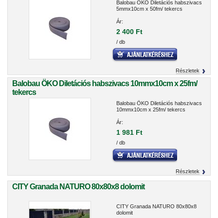
Balobau ÖKO Diletációs habszivacs
5mmx10cm x 50fm/ tekercs
Ár:
2 400 Ft
/ db
Részletek
Balobau ÖKO Diletációs habszivacs 10mmx10cm x 25fm/
tekercs
Balobau ÖKO Diletációs habszivacs
10mmx10cm x 25fm/ tekercs
Ár:
1 981 Ft
/ db
Részletek
CITY Granada NATURO 80x80x8 dolomit
CITY Granada NATURO 80x80x8
dolomit