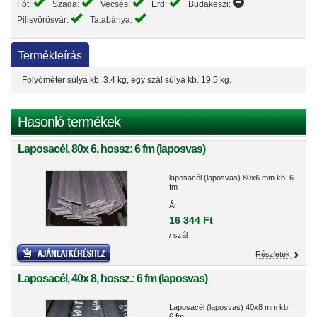
Fót:
Szada:
Vecsés:
Érd:
Budakeszi:
Pilisvörösvár:
Tatabánya:
Termékleírás
Folyóméter súlya kb. 3.4 kg, egy szál súlya kb. 19.5 kg.
Hasonló termékek
Laposacél, 80x 6, hossz: 6 fm (laposvas)
laposacél (laposvas) 80x6 mm kb. 6
fm
Ár:
16 344 Ft
/ szál
Részletek
Laposacél, 40x 8, hossz.: 6 fm (laposvas)
Laposacél (laposvas) 40x8 mm kb.
6 fm