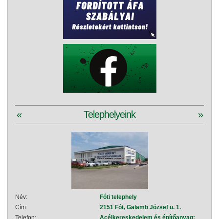
«
Telephelyeink
»
Név:
Fóti telephely
Név:
Cím:
2151 Fót, Galamb József u. 1.
Cím:
Telefon:
Acélkereskedelem és építőanyag:
Telef