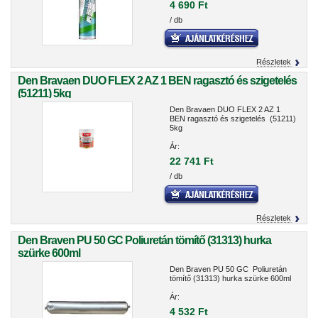
4 690 Ft
/ db
Részletek
Den Bravaen DUO FLEX 2 AZ 1 BEN ragasztó és szigetelés
(51211) 5kg
Den Bravaen DUO FLEX 2 AZ 1
BEN ragasztó és szigetelés (51211)
5kg
Ár:
22 741 Ft
/ db
Részletek
Den Braven PU 50 GC Poliuretán tömítő (31313) hurka
szürke 600ml
Den Braven PU 50 GC Poliuretán
tömítő (31313) hurka szürke 600ml
Ár:
4 532 Ft