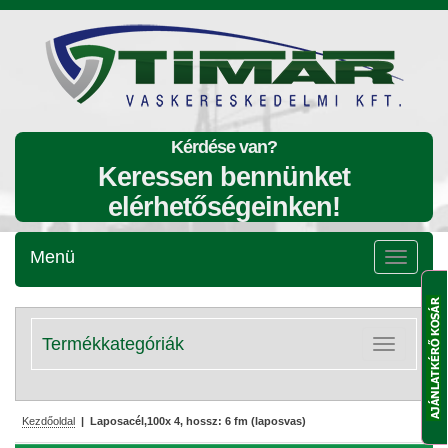
Kérdése van?
Keressen bennünket
elérhetőségeinken!
Menü
Menü
lenyitása
Termékkategóriák
Kategóriák
lenyitása
Kezdőoldal
| Laposacél,100x 4, hossz: 6 fm (laposvas)