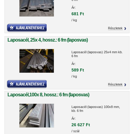
Ár:
681 Ft
/ kg
Részletek
Laposacél, 25x 4, hossz.: 6 fm (laposvas)
Laposacél (laposvas) 25x4 mm kb.
6 fm
Ár:
589 Ft
/ kg
Részletek
Laposacél,100x 8, hossz.: 6 fm (laposvas)
Laposacél (laposvas) 100x8 mm,
kb. 6 fm
Ár:
26 627 Ft
/ szál