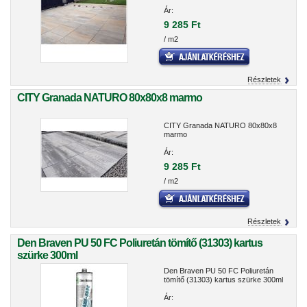
Ár:
9 285 Ft
/ m2
Részletek
CITY Granada NATURO 80x80x8 marmo
CITY Granada NATURO 80x80x8
marmo
Ár:
9 285 Ft
/ m2
Részletek
Den Braven PU 50 FC Poliuretán tömítő (31303) kartus
szürke 300ml
Den Braven PU 50 FC Poliuretán
tömítő (31303) kartus szürke 300ml
Ár: