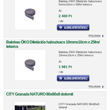
Balobau ÖKO Diletációs habszivacs
5mmx10cm x 50fm/ tekercs
Ár:
2 400 Ft
/ db
Részletek
Balobau ÖKO Diletációs habszivacs 10mmx10cm x 25fm/
tekercs
Balobau ÖKO Diletációs habszivacs
10mmx10cm x 25fm/ tekercs
Ár:
1 981 Ft
/ db
Részletek
CITY Granada NATURO 80x80x8 dolomit
CITY Granada NATURO 80x80x8
dolomit