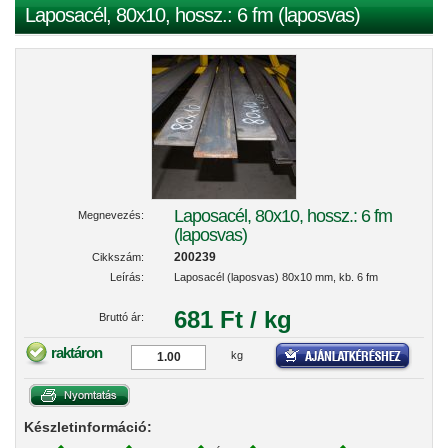
Laposacél, 80x10, hossz.: 6 fm (laposvas)
Laposacél, 80x10, hossz.: 6 fm
Megnevezés:
(laposvas)
200239
Cikkszám:
Leírás:
Laposacél (laposvas) 80x10 mm, kb. 6 fm
681 Ft / kg
Bruttó ár:
raktáron
kg
Készletinformáció: