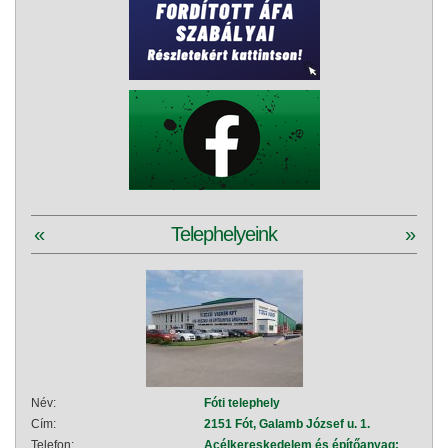
«
Telephelyeink
»
Név:
Fóti telephely
Név:
Cím:
2151 Fót, Galamb József u. 1.
Cím:
Telefon:
Acélkereskedelem és építőanyag:
Telef