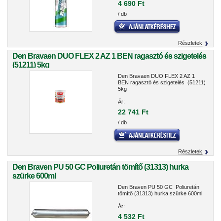
4 690 Ft
/ db
Részletek
Den Bravaen DUO FLEX 2 AZ 1 BEN ragasztó és szigetelés
(51211) 5kg
Den Bravaen DUO FLEX 2 AZ 1
BEN ragasztó és szigetelés (51211)
5kg
Ár:
22 741 Ft
/ db
Részletek
Den Braven PU 50 GC Poliuretán tömítő (31313) hurka
szürke 600ml
Den Braven PU 50 GC Poliuretán
tömítő (31313) hurka szürke 600ml
Ár:
4 532 Ft