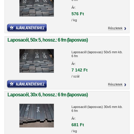
Ár:
576 Ft
/ kg
Részletek
Laposacél, 50x 5, hossz.: 6 fm (laposvas)
Laposacél (laposvas) 50x5 mm kb.
6 fm
Ár:
7 142 Ft
/ szál
Részletek
Laposacél, 30x 6, hossz.: 6 fm (laposvas)
Laposacél (laposvas) 30x6 mm kb.
6 fm
Ár:
681 Ft
/ kg