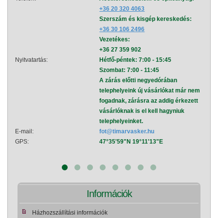
+36 20 320 4063
Szerszám és kisgép kereskedés:
+36 30 106 2496
Vezetékes:
+36 27 359 902
Nyitvatartás:
Hétfő-péntek: 7:00 - 15:45
Nyitva
Szombat: 7:00 - 11:45
A zárás előtti negyedórában
telephelyeink új vásárlókat már nem
fogadnak, zárásra az addig érkezett
vásárlóknak is el kell hagyniuk
telephelyeinket.
E-mail:
fot@timarvasker.hu
E-mai
GPS:
47°35'59"N 19°11'13"E
GPS:
Információk
Házhozszállítási információk