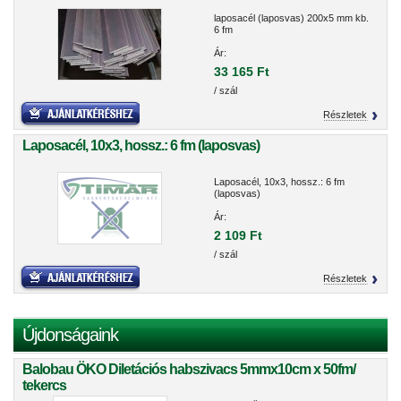
laposacél (laposvas) 200x5 mm kb.
6 fm
Ár:
33 165 Ft
/ szál
Részletek
Laposacél, 10x3, hossz.: 6 fm (laposvas)
Laposacél, 10x3, hossz.: 6 fm
(laposvas)
Ár:
2 109 Ft
/ szál
Részletek
Újdonságaink
Balobau ÖKO Diletációs habszivacs 5mmx10cm x 50fm/
tekercs