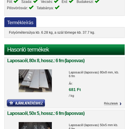
Fót:
Szada:
Vecsés:
Érd:
Budakeszi:
Pilisvörösvár:
Tatabánya:
Termékleírás
Folyómétersúlya kb. 6.28 kg, a szál tömege kb. 37.7 kg.
Hasonló termékek
Laposacél, 80x 8, hossz.: 6 fm (laposvas)
Laposacél (laposvas) 80x8 mm, kb.
6 fm
Ár:
681 Ft
/ kg
Részletek
Laposacél, 50x 5, hossz.: 6 fm (laposvas)
Laposacél (laposvas) 50x5 mm kb.
6 fm