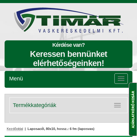
Kérdése van?
Keressen bennünket
elérhetőségeinken!
Menü
Menü
lenyitása
Termékkategóriák
Kategóriák
lenyitása
Kezdőoldal
| Laposacél, 80x10, hossz.: 6 fm (laposvas)