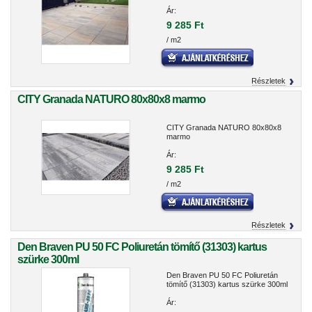
Ár:
9 285 Ft
/ m2
Részletek
CITY Granada NATURO 80x80x8 marmo
CITY Granada NATURO 80x80x8
marmo
Ár:
9 285 Ft
/ m2
Részletek
Den Braven PU 50 FC Poliuretán tömítő (31303) kartus
szürke 300ml
Den Braven PU 50 FC Poliuretán
tömítő (31303) kartus szürke 300ml
Ár: