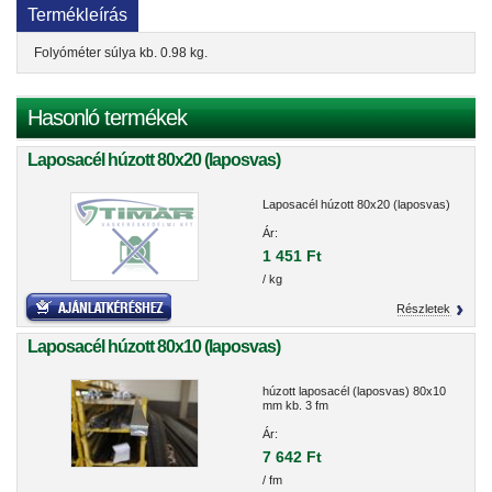
Termékleírás
Folyóméter súlya kb. 0.98 kg.
Hasonló termékek
Laposacél húzott 80x20 (laposvas)
Laposacél húzott 80x20 (laposvas)
Ár:
1 451 Ft
/ kg
Részletek
Laposacél húzott 80x10 (laposvas)
húzott laposacél (laposvas) 80x10
mm kb. 3 fm
Ár:
7 642 Ft
/ fm