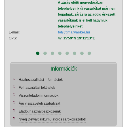
A zárás előtti negyedórában
telephelyeink új vásárlókat már nem
fogadnak, zárásra az addig érkezett
vásárlóknak is el kell hagyniuk
telephelyeinket.
E-mail:
fot@timarvasker.hu
E-mai
GPS:
47°35'59"N 19°11'13"E
GPS:
Információk
Házhozszállítási információk
Felhasználási feltételek
Viszonteladói információk
Áru visszavételi szabályzat
Eladó, használt eszközeink
Nyerj Dewalt akkumulátoros sarokcsiszolót!