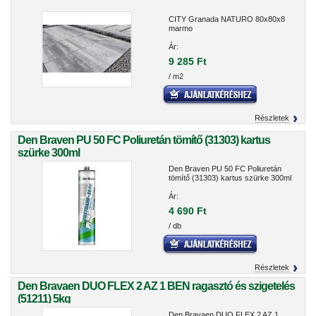
CITY Granada NATURO 80x80x8
marmo
Ár:
9 285 Ft
/ m2
Részletek
Den Braven PU 50 FC Poliuretán tömítő (31303) kartus
szürke 300ml
Den Braven PU 50 FC Poliuretán
tömítő (31303) kartus szürke 300ml
Ár:
4 690 Ft
/ db
Részletek
Den Bravaen DUO FLEX 2 AZ 1 BEN ragasztó és szigetelés
(51211) 5kg
Den Bravaen DUO FLEX 2 AZ 1