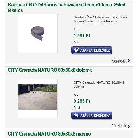
Balobau ÖKO Diletációs habszivacs 10mmx10cm x 25fm/
tekercs
Balobau ÖKO Diletációs habszivacs
10mmx10cm x 25fm/ tekercs
Ár:
1 981 Ft
/ db
Részletek
CITY Granada NATURO 80x80x8 dolomit
CITY Granada NATURO 80x80x8
dolomit
Ár:
9 285 Ft
/ m2
Részletek
CITY Granada NATURO 80x80x8 marmo