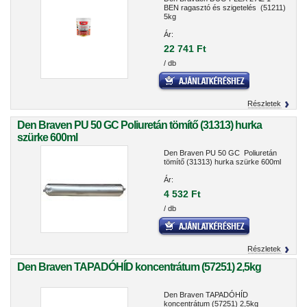
BEN ragasztó és szigetelés (51211)
5kg
Ár:
22 741 Ft
/ db
Részletek
Den Braven PU 50 GC Poliuretán tömítő (31313) hurka
szürke 600ml
Den Braven PU 50 GC Poliuretán
tömítő (31313) hurka szürke 600ml
Ár:
4 532 Ft
/ db
Részletek
Den Braven TAPADÓHÍD koncentrátum (57251) 2,5kg
Den Braven TAPADÓHÍD
koncentrátum (57251) 2,5kg