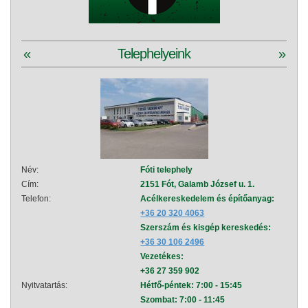
«
Telephelyeink
»
Név:
Fóti telephely
Név:
Cím:
2151 Fót, Galamb József u. 1.
Cím:
Telefon:
Acélkereskedelem és építőanyag:
Telef
+36 20 320 4063
Szerszám és kisgép kereskedés:
+36 30 106 2496
Vezetékes:
+36 27 359 902
Nyitvatartás:
Hétfő-péntek: 7:00 - 15:45
Nyitva
Szombat: 7:00 - 11:45