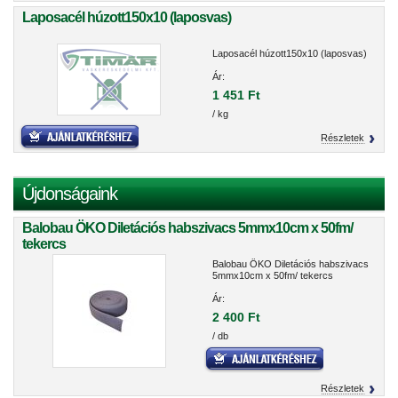
Laposacél húzott150x10 (laposvas)
Laposacél húzott150x10 (laposvas)
Ár:
1 451 Ft
/ kg
Részletek
Újdonságaink
Balobau ÖKO Diletációs habszivacs 5mmx10cm x 50fm/
tekercs
Balobau ÖKO Diletációs habszivacs
5mmx10cm x 50fm/ tekercs
Ár:
2 400 Ft
/ db
Részletek