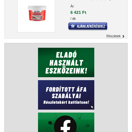
Ár:
6 421 Ft
/ db
Részletek