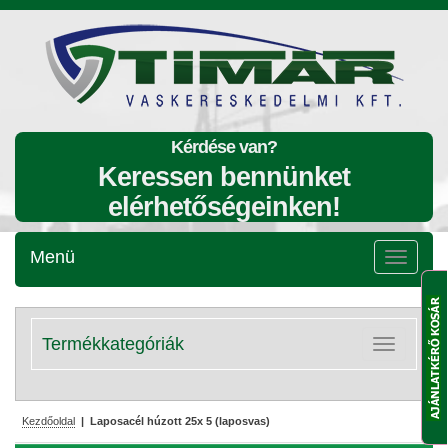
Kérdése van?
Keressen bennünket
elérhetőségeinken!
Menü
Menü
lenyitása
Termékkategóriák
Kategóriák
lenyitása
Kezdőoldal
| Laposacél húzott 25x 5 (laposvas)