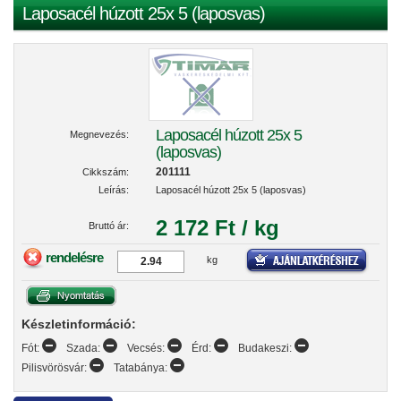
Laposacél húzott 25x 5 (laposvas)
Laposacél húzott 25x 5
Megnevezés:
(laposvas)
201111
Cikkszám:
Leírás:
Laposacél húzott 25x 5 (laposvas)
2 172 Ft / kg
Bruttó ár:
rendelésre
kg
Készletinformáció:
Fót:
Szada:
Vecsés:
Érd:
Budakeszi:
Pilisvörösvár:
Tatabánya: