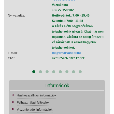
Vezetékes:
+36 27 359 902
Nyitvatartás:
Hétfő-péntek: 7:00 - 15:45
Nyitva
Szombat: 7:00 - 11:45
A zárás előtti negyedórában
telephelyeink új vásárlókat már nem
fogadnak, zárásra az addig érkezett
vásárlóknak is el kell hagyniuk
telephelyeinket.
E-mail:
fot@timarvasker.hu
E-mai
GPS:
47°35'59"N 19°11'13"E
GPS:
Információk
Házhozszállítási információk
Felhasználási feltételek
Viszonteladói információk