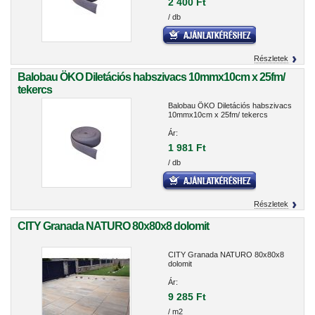
2 400 Ft
/ db
Részletek
Balobau ÖKO Diletációs habszivacs 10mmx10cm x 25fm/
tekercs
Balobau ÖKO Diletációs habszivacs
10mmx10cm x 25fm/ tekercs
Ár:
1 981 Ft
/ db
Részletek
CITY Granada NATURO 80x80x8 dolomit
CITY Granada NATURO 80x80x8
dolomit
Ár:
9 285 Ft
/ m2