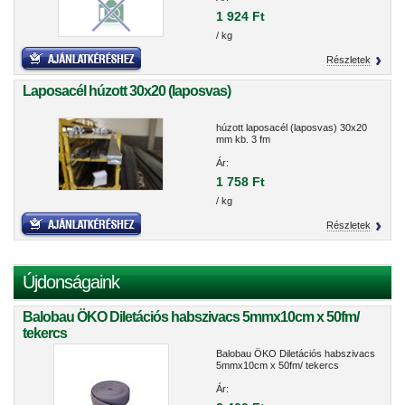
1 924 Ft
/ kg
Részletek
Laposacél húzott 30x20 (laposvas)
húzott laposacél (laposvas) 30x20
mm kb. 3 fm
Ár:
1 758 Ft
/ kg
Részletek
Újdonságaink
Balobau ÖKO Diletációs habszivacs 5mmx10cm x 50fm/
tekercs
Balobau ÖKO Diletációs habszivacs
5mmx10cm x 50fm/ tekercs
Ár: