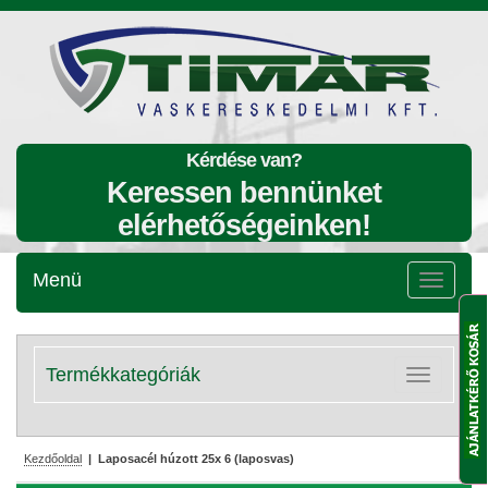
Kérdése van?
Keressen bennünket
elérhetőségeinken!
Menü
Menü
lenyitása
Termékkategóriák
Kategóriák
lenyitása
Kezdőoldal
| Laposacél húzott 25x 6 (laposvas)