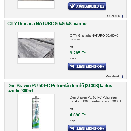
Részletek
CITY Granada NATURO 80x80x8 marmo
CITY Granada NATURO 80x80x8
marmo
Ár:
9 285 Ft
/ m2
Részletek
Den Braven PU 50 FC Poliuretán tömítő (31303) kartus
szürke 300ml
Den Braven PU 50 FC Poliuretán
tömítő (31303) kartus szürke 300ml
Ár:
4 690 Ft
/ db