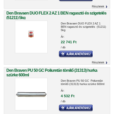
Részletek
Den Bravaen DUO FLEX 2 AZ 1 BEN ragasztó és szigetelés
(51211) 5kg
Den Bravaen DUO FLEX 2 AZ 1
BEN ragasztó és szigetelés (51211)
5kg
Ár:
22 741 Ft
/ db
Részletek
Den Braven PU 50 GC Poliuretán tömítő (31313) hurka
szürke 600ml
Den Braven PU 50 GC Poliuretán
tömítő (31313) hurka szürke 600ml
Ár:
4 532 Ft
/ db