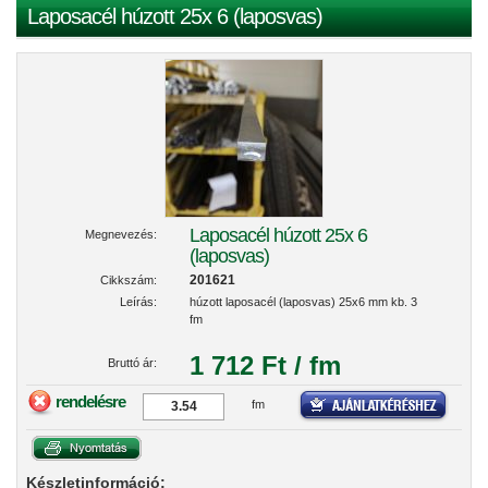
Laposacél húzott 25x 6 (laposvas)
Laposacél húzott 25x 6
Megnevezés:
(laposvas)
201621
Cikkszám:
Leírás:
húzott laposacél (laposvas) 25x6 mm kb. 3
fm
1 712 Ft / fm
Bruttó ár:
rendelésre
fm
Készletinformáció: