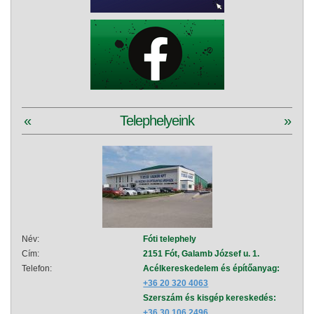
«
Telephelyeink
»
Név:
Fóti telephely
Név:
Cím:
2151 Fót, Galamb József u. 1.
Cím:
Telefon:
Acélkereskedelem és építőanyag:
Telef
+36 20 320 4063
Szerszám és kisgép kereskedés:
+36 30 106 2496