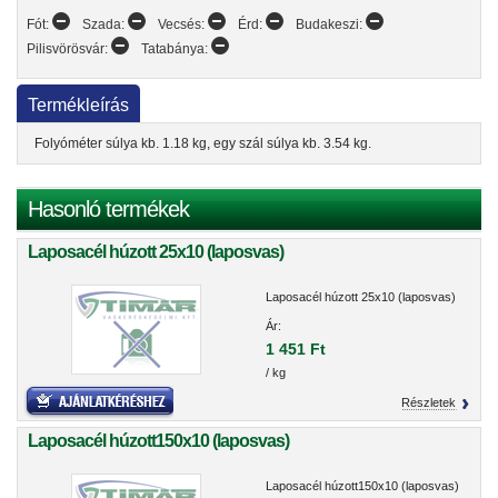
Fót:
Szada:
Vecsés:
Érd:
Budakeszi:
Pilisvörösvár:
Tatabánya:
Termékleírás
Folyóméter súlya kb. 1.18 kg, egy szál súlya kb. 3.54 kg.
Hasonló termékek
Laposacél húzott 25x10 (laposvas)
Laposacél húzott 25x10 (laposvas)
Ár:
1 451 Ft
/ kg
Részletek
Laposacél húzott150x10 (laposvas)
Laposacél húzott150x10 (laposvas)