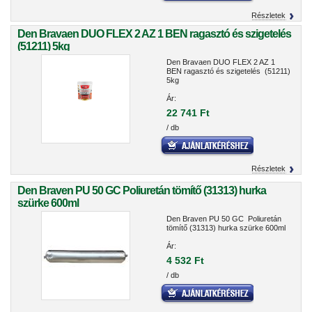
Részletek
Den Bravaen DUO FLEX 2 AZ 1 BEN ragasztó és szigetelés
(51211) 5kg
Den Bravaen DUO FLEX 2 AZ 1
BEN ragasztó és szigetelés (51211)
5kg
Ár:
22 741 Ft
/ db
Részletek
Den Braven PU 50 GC Poliuretán tömítő (31313) hurka
szürke 600ml
Den Braven PU 50 GC Poliuretán
tömítő (31313) hurka szürke 600ml
Ár:
4 532 Ft
/ db