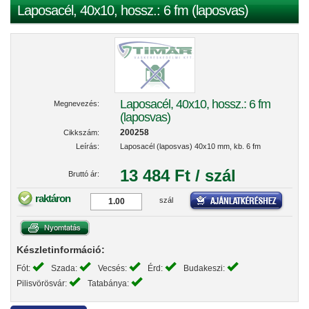
Laposacél, 40x10, hossz.: 6 fm (laposvas)
Laposacél, 40x10, hossz.: 6 fm
Megnevezés:
(laposvas)
200258
Cikkszám:
Leírás:
Laposacél (laposvas) 40x10 mm, kb. 6 fm
13 484 Ft / szál
Bruttó ár:
raktáron
szál
Készletinformáció:
Fót:
Szada:
Vecsés:
Érd:
Budakeszi:
Pilisvörösvár:
Tatabánya: