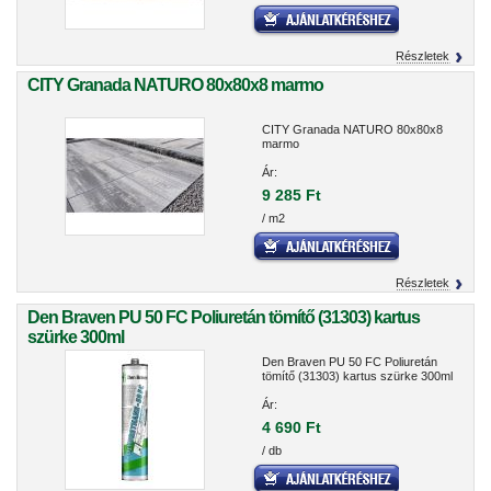
Részletek
CITY Granada NATURO 80x80x8 marmo
CITY Granada NATURO 80x80x8
marmo
Ár:
9 285 Ft
/ m2
Részletek
Den Braven PU 50 FC Poliuretán tömítő (31303) kartus
szürke 300ml
Den Braven PU 50 FC Poliuretán
tömítő (31303) kartus szürke 300ml
Ár:
4 690 Ft
/ db