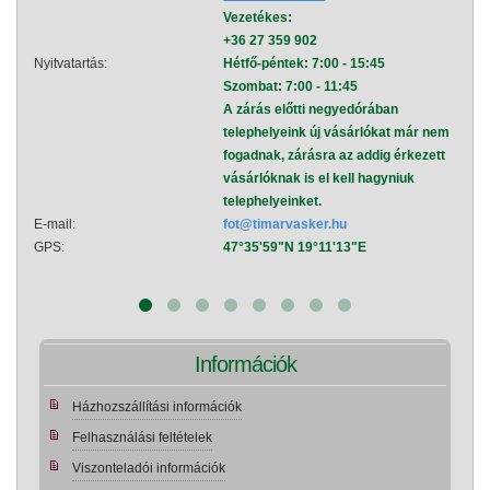
Vezetékes:
+36 27 359 902
Nyitvatartás:
Hétfő-péntek: 7:00 - 15:45
Nyitva
Szombat: 7:00 - 11:45
A zárás előtti negyedórában
telephelyeink új vásárlókat már nem
fogadnak, zárásra az addig érkezett
vásárlóknak is el kell hagyniuk
telephelyeinket.
E-mail:
fot@timarvasker.hu
E-mai
GPS:
47°35'59"N 19°11'13"E
GPS:
Információk
Házhozszállítási információk
Felhasználási feltételek
Viszonteladói információk