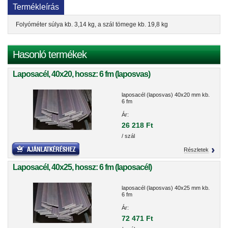
Termékleírás
Folyóméter súlya kb. 3,14 kg, a szál tömege kb. 19,8 kg
Hasonló termékek
Laposacél, 40x20, hossz: 6 fm (laposvas)
laposacél (laposvas) 40x20 mm kb.
6 fm
Ár:
26 218 Ft
/ szál
Részletek
Laposacél, 40x25, hossz: 6 fm (laposacél)
laposacél (laposvas) 40x25 mm kb.
6 fm
Ár:
72 471 Ft