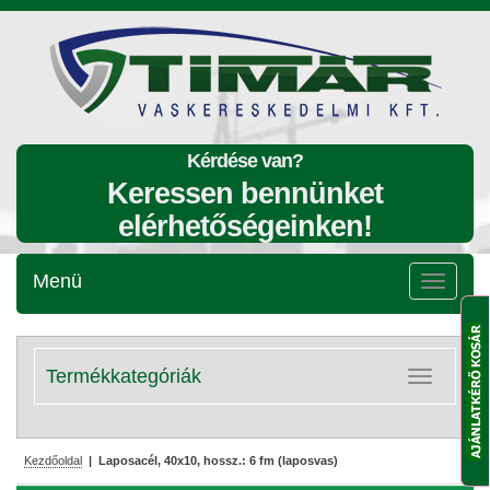
Kérdése van?
Keressen bennünket
elérhetőségeinken!
Menü
Menü
lenyitása
Termékkategóriák
Kategóriák
lenyitása
Kezdőoldal
| Laposacél, 40x10, hossz.: 6 fm (laposvas)