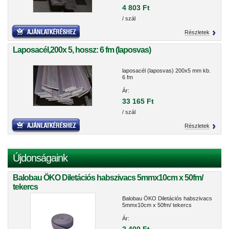
4 803 Ft
/ szál
Részletek
Laposacél,200x 5, hossz: 6 fm (laposvas)
laposacél (laposvas) 200x5 mm kb.
6 fm
Ár:
33 165 Ft
/ szál
Részletek
Újdonságaink
Balobau ÖKO Diletációs habszivacs 5mmx10cm x 50fm/
tekercs
Balobau ÖKO Diletációs habszivacs
5mmx10cm x 50fm/ tekercs
Ár: