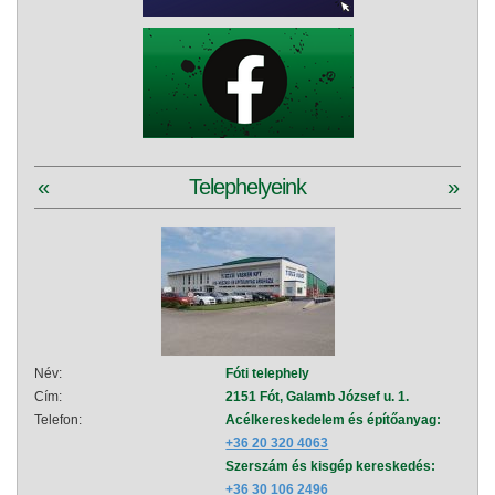
«
Telephelyeink
»
Név:
Fóti telephely
Név:
Cím:
2151 Fót, Galamb József u. 1.
Cím:
Telefon:
Acélkereskedelem és építőanyag:
Telef
+36 20 320 4063
Szerszám és kisgép kereskedés:
+36 30 106 2496