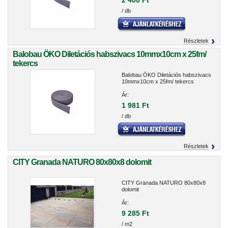
2 400 Ft
/ db
Részletek
Balobau ÖKO Diletációs habszivacs 10mmx10cm x 25fm/
tekercs
Balobau ÖKO Diletációs habszivacs
10mmx10cm x 25fm/ tekercs
Ár:
1 981 Ft
/ db
Részletek
CITY Granada NATURO 80x80x8 dolomit
CITY Granada NATURO 80x80x8
dolomit
Ár:
9 285 Ft
/ m2