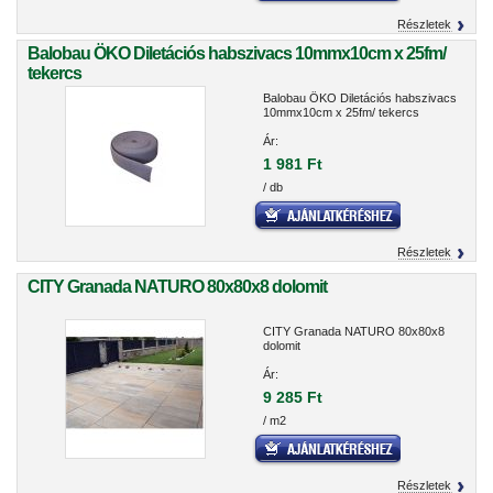
Részletek
Balobau ÖKO Diletációs habszivacs 10mmx10cm x 25fm/
tekercs
Balobau ÖKO Diletációs habszivacs
10mmx10cm x 25fm/ tekercs
Ár:
1 981 Ft
/ db
Részletek
CITY Granada NATURO 80x80x8 dolomit
CITY Granada NATURO 80x80x8
dolomit
Ár:
9 285 Ft
/ m2
Részletek