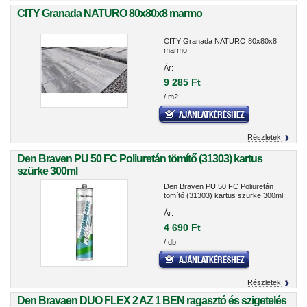
CITY Granada NATURO 80x80x8 marmo
CITY Granada NATURO 80x80x8
marmo
Ár:
9 285 Ft
/ m2
Részletek
Den Braven PU 50 FC Poliuretán tömítő (31303) kartus
szürke 300ml
Den Braven PU 50 FC Poliuretán
tömítő (31303) kartus szürke 300ml
Ár:
4 690 Ft
/ db
Részletek
Den Bravaen DUO FLEX 2 AZ 1 BEN ragasztó és szigetelés