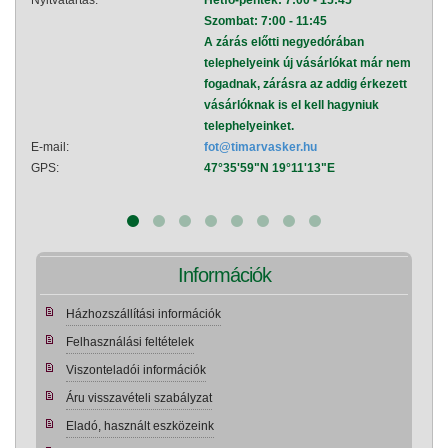
Nyitvatartás:
Hétfő-péntek: 7:00 - 15:45
Nyitva
Szombat: 7:00 - 11:45
A zárás előtti negyedórában
telephelyeink új vásárlókat már nem
fogadnak, zárásra az addig érkezett
vásárlóknak is el kell hagyniuk
telephelyeinket.
E-mail:
fot@timarvasker.hu
E-mai
GPS:
47°35'59"N 19°11'13"E
GPS:
Információk
Házhozszállítási információk
Felhasználási feltételek
Viszonteladói információk
Áru visszavételi szabályzat
Eladó, használt eszközeink