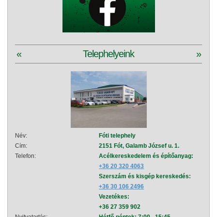
«
Telephelyeink
»
Név:
Fóti telephely
Név:
Cím:
2151 Fót, Galamb József u. 1.
Cím:
Telefon:
Acélkereskedelem és építőanyag:
Telef
+36 20 320 4063
Szerszám és kisgép kereskedés:
+36 30 106 2496
Vezetékes:
+36 27 359 902