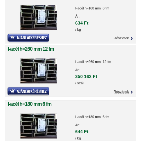
I-acél h=100 mm 6 fm
Ár:
634 Ft
/ kg
Részletek
I-acél h=260 mm 12 fm
I-acél h=260 mm 12 fm
Ár:
350 162 Ft
/ szál
Részletek
I-acél h=180 mm 6 fm
I-acél h=180 mm 6 fm
Ár:
644 Ft
/ kg