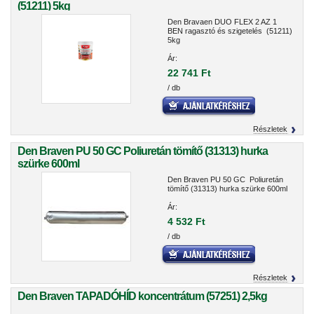
(51211) 5kg
Den Bravaen DUO FLEX 2 AZ 1
BEN ragasztó és szigetelés (51211)
5kg
Ár:
22 741 Ft
/ db
Részletek
Den Braven PU 50 GC Poliuretán tömítő (31313) hurka
szürke 600ml
Den Braven PU 50 GC Poliuretán
tömítő (31313) hurka szürke 600ml
Ár:
4 532 Ft
/ db
Részletek
Den Braven TAPADÓHÍD koncentrátum (57251) 2,5kg