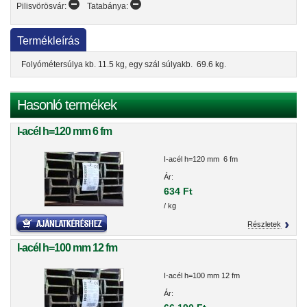
Pilisvörösvár:
Tatabánya:
Termékleírás
Folyómétersúlya kb. 11.5 kg, egy szál súlyakb. 69.6 kg.
Hasonló termékek
I-acél h=120 mm 6 fm
I-acél h=120 mm 6 fm
Ár:
634 Ft
/ kg
Részletek
I-acél h=100 mm 12 fm
I-acél h=100 mm 12 fm
Ár: