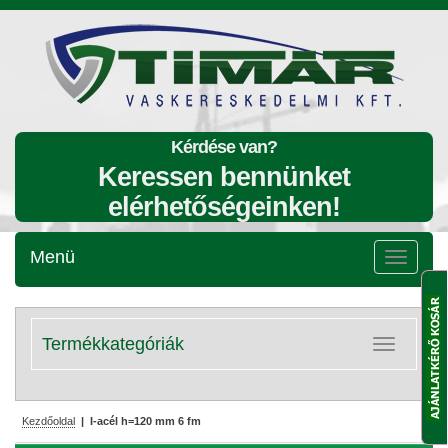
Kérdése van?
Keressen bennünket
elérhetőségeinken!
Menü
Menü
lenyitása
Termékkategóriák
Kategóriák
lenyitása
Kezdőoldal
| I-acél h=120 mm 6 fm