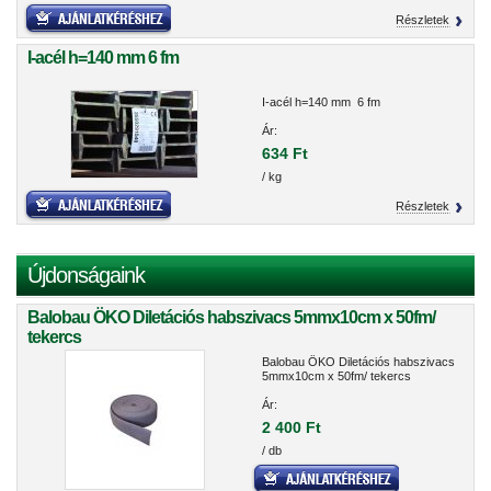
Részletek
I-acél h=140 mm 6 fm
I-acél h=140 mm 6 fm
Ár:
634 Ft
/ kg
Részletek
Újdonságaink
Balobau ÖKO Diletációs habszivacs 5mmx10cm x 50fm/
tekercs
Balobau ÖKO Diletációs habszivacs
5mmx10cm x 50fm/ tekercs
Ár:
2 400 Ft
/ db