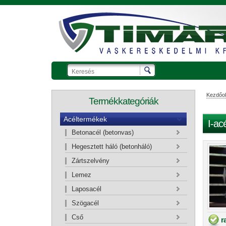
Kezdőol
Termékkategóriák
Acéltermékek
I-ac
Betonacél (betonvas)
Ajánlatkérő kosár
Hegesztett háló (betonháló)
Zártszelvény
Lemez
Laposacél
Szögacél
Cső
r