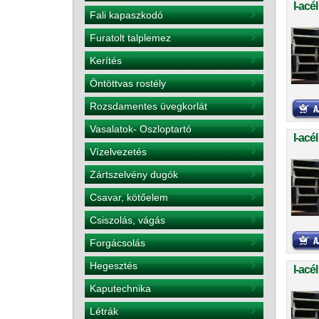
I-acé
Fali kapaszkodó
Furatolt talplemez
Kerítés
Öntöttvas rostély
Rozsdamentes üvegkorlát
Vasalatok- Oszloptartó
I-acé
Vízelvezetés
Zártszelvény dugók
Csavar, kötőelem
Csiszolás, vágás
Forgácsolás
Hegesztés
I-acé
Kaputechnika
Létrák