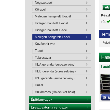
Négyzetacél
Köracél
Készl
Melegen hengerelt U-acél
Fót:
Hidegen hajlított U-acél
Hidegen hajlított L-acél
Term
Melegen hengerelt I-acél
Folyó
Kovácsolt vas
T-acél
Has
Talajcsavar
HEA gerenda (euroszelvény)
I-acé
HEB gerenda (euroszelvény)
IPE gerenda (euroszelvény)
Huzal
Hullámrács (Haidekker háló)
Építőanyagok
Ereszcsatorna rendszer