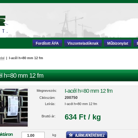
Fordított ÁFA
Viszonteladóknak
Műbizonylat
dal
| I-acél h=80 mm 12 fm
él h=80 mm 12 fm
I-acél h=80 mm 12 fm
Megnevezés:
200750
Cikkszám:
Leírás:
I-acél h=80 mm 12 fm
634 Ft / kg
Bruttó ár:
aktáron
kg