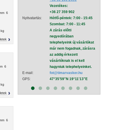
Vezetékes:
mel
+36 27 359 902
Nyitvatartás:
Hétf
 mm 6
Nyitvatartás:
Hétfő-péntek: 7:00 - 15:45
Szom
Szombat: 7:00 - 11:45
A zá
A zárás előtti
neg
 kg
negyedórában
tele
letek
telephelyeink új vásárlókat
már
már nem fogadnak, zárásra
az a
az addig érkezett
vásá
vásárlóknak is el kell
hagy
mm 6
hagyniuk telephelyeinket.
E-mail:
sza
E-mail:
fot@timarvasker.hu
GPS:
47°
GPS:
47°35'59"N 19°11'13"E
 kg
letek
 mm 6