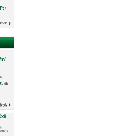
Ft
/
letek
fm/
O
x
s
t
/ db
letek
0x8
a
80x8