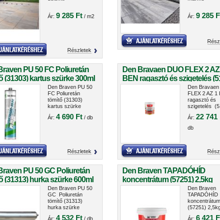
9 285 Ft
9 285 F
Ár:
/ m2
Ár:
Rész
Részletek
Braven PU 50 FC Poliuretán
Den Bravaen DUO FLEX 2 AZ
ő (31303) kartus szürke 300ml
BEN ragasztó és szigetelés (5
5kg
Den Braven PU 50
Den Bravae
FC Poliuretán
FLEX 2 AZ 1
tömítő (31303)
ragasztó és
kartus szürke
szigetelés (5
300ml
5kg
4 690 Ft
22 741 
Ár:
/ db
Ár:
db
Részletek
Rész
Braven PU 50 GC Poliuretán
Den Braven TAPADÓHÍD
ő (31313) hurka szürke 600ml
koncentrátum (57251) 2,5kg
Den Braven PU 50
Den Braven
GC Poliuretán
TAPADÓHÍD
tömítő (31313)
koncentrátu
hurka szürke
(57251) 2,5k
600ml
4 532 Ft
6 421 F
Ár:
/ db
Ár: