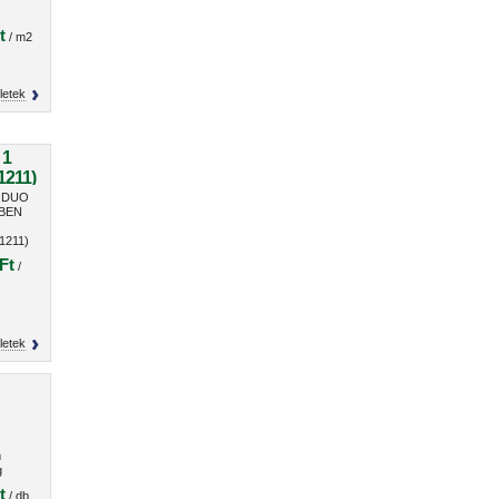
t
/ m2
letek
 1
1211)
n DUO
 BEN
1211)
Ft
/
letek
m
g
t
/ db