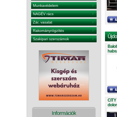
Munkavédelem
NAGÉV rács
Zár, vasalat
Rakományrögzítés
Újdo
Szakipari szerszámok
Balo
habs
teker
CITY
dolom
Információk