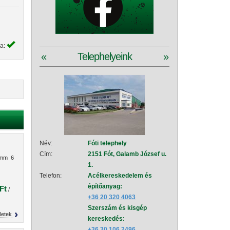
ya:
«
Telephelyeink
»
Név:
Fóti telephely
Név:
Szad
Cím:
2151 Fót, Galamb József u.
Cím:
2111
 mm 6
1.
151
Telefon:
Acélkereskedelem és
Telefon:
Acé
építőanyag:
épí
Ft
/
+36 20 320 4063
+36
Szerszám és kisgép
Sze
letek
kereskedés:
+36
+36 30 106 2496
Vez