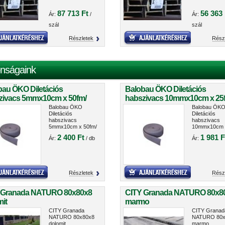
87 713 Ft
56 363 
Ár:
/
Ár:
szál
szál
Részletek
Rész
nságaink
bau ÖKO Diletációs
Balobau ÖKO Diletációs
zivacs 5mmx10cm x 50fm/
habszivacs 10mmx10cm x 25
cs
tekercs
Balobau ÖKO
Balobau ÖK
Diletációs
Diletációs
habszivacs
habszivacs
5mmx10cm x 50fm/
10mmx10cm 
tekercs
25fm/ tekerc
2 400 Ft
1 981 F
Ár:
/ db
Ár:
Részletek
Rész
 Granada NATURO 80x80x8
CITY Granada NATURO 80x8
it
marmo
CITY Granada
CITY Granad
NATURO 80x80x8
NATURO 80x
dolomit
marmo