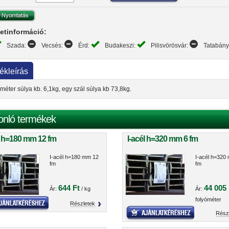
etinformáció:
Szada:
Vecsés:
Érd:
Budakeszi:
Pilisvörösvár:
Tatabán
ékleírás
méter súlya kb. 6,1kg, egy szál súlya kb 73,8kg.
onló termékek
l h=180 mm 12 fm
I-acél h=320 mm 6 fm
I-acél h=180 mm 12
I-acél h=320
fm
fm
644 Ft
44 005 
Ár:
/ kg
Ár:
folyóméter
Részletek
Rész