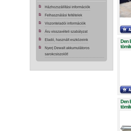
Házhozszállítási információk
Felhasználási feltételek
Viszonteladói információk
Áru visszavételi szabályzat
Eladó, használt eszközeink
Den 
tömít
Nyerj Dewalt akkumulátoros
sarokcsiszolót!
Den 
tömít