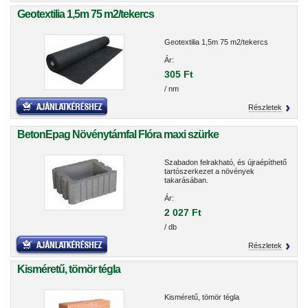
Geotextilia 1,5m 75 m2/tekercs
Geotextilia 1,5m 75 m2/tekercs
Ár:
305 Ft
/ nm
Részletek
BetonEpag Növénytámfal Flóra maxi szürke
Szabadon felrakható, és újraépíthető
tartószerkezet a növények
takarásában.
Ár:
2 027 Ft
/ db
Részletek
Kisméretű, tömör tégla
Kisméretű, tömör tégla