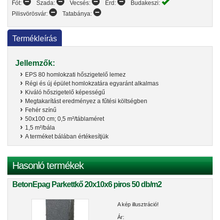
Fót:
Szada:
Vecsés:
Érd:
Budakeszi:
Pilisvörösvár:
Tatabánya:
Termékleírás
Jellemzők:
EPS 80 homlokzati hőszigetelő lemez
Régi és új épület homlokzatára egyaránt alkalmas
Kiváló hőszigetelő képességű
Megtakarítást eredményez a fűtési költségben
Fehér színű
50x100 cm; 0,5 m²/táblaméret
1,5 m²/bála
A terméket bálában értékesítjük
Hasonló termékek
BetonEpag Parkettkő 20x10x6 piros 50 db/m2
A kép illusztráció!
Ár: