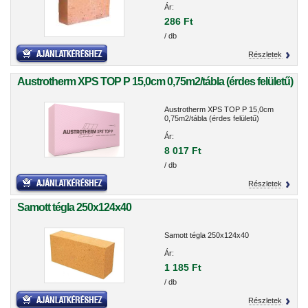
Ár:
286 Ft
/ db
Részletek
Austrotherm XPS TOP P 15,0cm 0,75m2/tábla (érdes felületű)
Austrotherm XPS TOP P 15,0cm
0,75m2/tábla (érdes felületű)
Ár:
8 017 Ft
/ db
Részletek
Samott tégla 250x124x40
Samott tégla 250x124x40
Ár:
1 185 Ft
/ db
Részletek