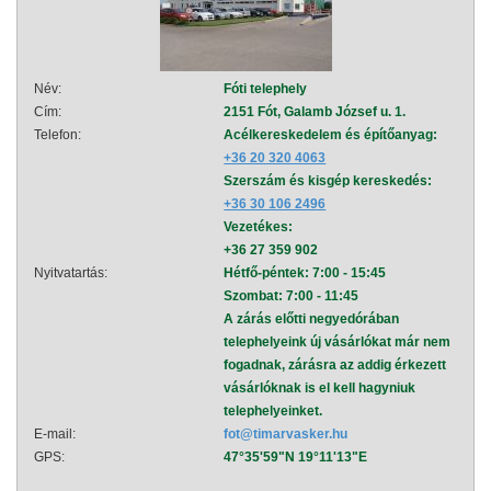
Név:
Fóti telephely
Név:
Cím:
2151 Fót, Galamb József u. 1.
Cím:
Telefon:
Acélkereskedelem és építőanyag:
Telef
+36 20 320 4063
Szerszám és kisgép kereskedés:
+36 30 106 2496
Vezetékes:
+36 27 359 902
Nyitvatartás:
Hétfő-péntek: 7:00 - 15:45
Nyitva
Szombat: 7:00 - 11:45
A zárás előtti negyedórában
telephelyeink új vásárlókat már nem
fogadnak, zárásra az addig érkezett
vásárlóknak is el kell hagyniuk
telephelyeinket.
E-mail:
fot@timarvasker.hu
E-mai
GPS:
47°35'59"N 19°11'13"E
GPS: