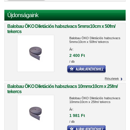
Újdonságaink
Balobau ÖKO Diletációs habszivacs 5mmx10cm x 50fm/
tekercs
Balobau ÖKO Diletációs habszivacs
5mmx10cm x 50fm/ tekercs
Ár:
2 400 Ft
/ db
Részletek
Balobau ÖKO Diletációs habszivacs 10mmx10cm x 25fm/
tekercs
Balobau ÖKO Diletációs habszivacs
10mmx10cm x 25fm/ tekercs
Ár:
1 981 Ft
/ db