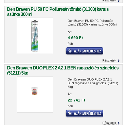
Részletek
Den Braven PU 50 FC Poliuretán tömítő (31303) kartus
szürke 300ml
Den Braven PU 50 FC Poliuretán
tömítő (31303) kartus szürke 300ml
Ár:
4 690 Ft
/ db
Részletek
Den Bravaen DUO FLEX 2 AZ 1 BEN ragasztó és szigetelés
(51211) 5kg
Den Bravaen DUO FLEX 2 AZ 1
BEN ragasztó és szigetelés (51211)
5kg
Ár:
22 741 Ft
/ db
Részletek