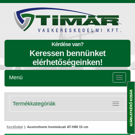
Kérdése van?
Keressen bennünket
elérhetőségeinken!
Menü
Menü
lenyitása
Termékkategóriák
Kategóriák
lenyitása
Kezdőoldal
| Austrotherm homlokzati AT-H80 15 cm