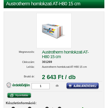
Austrotherm homlokzati AT-H80 15 cm
Austrotherm homlokzati AT-
Megnevezés:
H80 15 cm
301269
Cikkszám:
Leírás:
Austrotherm homlokzati AT-H80 15 cm
2 643 Ft / db
Bruttó ár:
érdeklődjön
db
Készletinformáció: