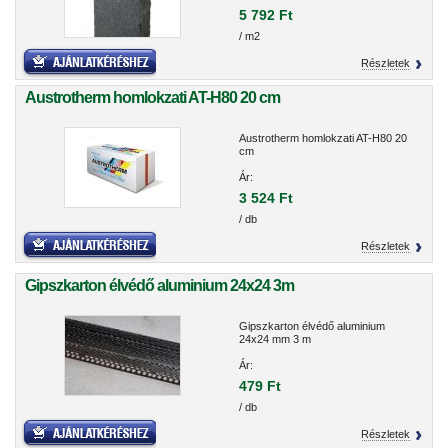
5 792 Ft
/ m2
Részletek
Austrotherm homlokzati AT-H80 20 cm
Austrotherm homlokzati AT-H80 20
cm
Ár:
3 524 Ft
/ db
Részletek
Gipszkarton élvédő aluminium 24x24 3m
Gipszkarton élvédő aluminium
24x24 mm 3 m
Ár:
479 Ft
/ db
Részletek