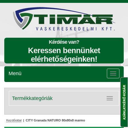
Kérdése van?
Keressen bennünket
elérhetőségeinken!
Menü
Menü
lenyitása
Termékkategóriák
Kategóriák
lenyitása
Kezdőoldal
| CITY Granada NATURO 80x80x8 marmo