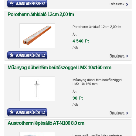
Részletek
Porotherm áthidaló 12cm 2,00 fm
Porotherm áthidaló 12cm 2,00 fm
Ár:
4 540 Ft
/ db
Részletek
Műanyag dübel fém beütőszöggel LMX 10x160 mm
Műanyag dübel fém beütőszöggel
LMX 10x160 mm
Ár:
90 Ft
/ db
Részletek
Austrotherm lépésálló AT-N100 8,0 cm
Lapostetők, padlók hőszigetelése,