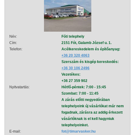
Név:
Fóti telephely
Név:
Cím:
2151 Fót, Galamb József u. 1.
Cím:
Telefon:
Acélkereskedelem és építőanyag:
Telef
+36 20 320 4063
Szerszám és kisgép kereskedés:
+36 30 106 2496
Vezetékes:
+36 27 359 902
Nyitvatartás:
Hétfő-péntek: 7:00 - 15:45
Nyitva
Szombat: 7:00 - 11:45
A zárás előtti negyedórában
telephelyeink új vásárlókat már nem
fogadnak, zárásra az addig érkezett
vásárlóknak is el kell hagyniuk
telephelyeinket.
E-mail:
fot@timarvasker.hu
E-mai