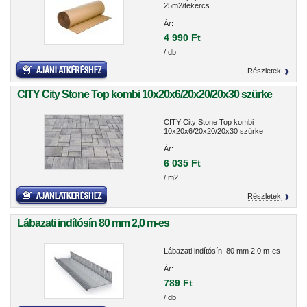
25m2/tekercs
Ár:
4 990 Ft
/ db
Részletek
CITY City Stone Top kombi 10x20x6/20x20/20x30 szürke
CITY City Stone Top kombi
10x20x6/20x20/20x30 szürke
Ár:
6 035 Ft
/ m2
Részletek
Lábazati indítósín 80 mm 2,0 m-es
Lábazati indítósín 80 mm 2,0 m-es
Ár:
789 Ft
/ db