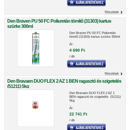
Részletek
Den Braven PU 50 FC Poliuretán tömítő (31303) kartus
szürke 300ml
Den Braven PU 50 FC Poliuretán
tömítő (31303) kartus szürke 300ml
Ár:
4 690 Ft
/ db
Részletek
Den Bravaen DUO FLEX 2 AZ 1 BEN ragasztó és szigetelés
(51211) 5kg
Den Bravaen DUO FLEX 2 AZ 1
BEN ragasztó és szigetelés (51211)
5kg
Ár:
22 741 Ft
/ db