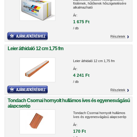
födémek, hűtőterek hőszigetelésére
alkalmazható
Ár:
1 675 Ft
/ db
Részletek
Leier áthidaló 12 cm 1,75 fm
Leier áthidaló 12 cm 1,75 fm
Ár:
4 241 Ft
/ db
Részletek
Tondach Csornai hornyolt hullámos íves és egyenesvágású
alapcserép
Tondach Csornai hornyolt hullámos
íves és egyenesvágású alapcserép
Ár:
170 Ft