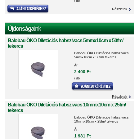
/ db
Részletek
Újdonságaink
Balobau ÖKO Diletációs habszivacs 5mmx10cm x 50fm/
tekercs
Balobau ÖKO Diletációs habszivacs
5mmx10cm x 50fm/ tekercs
Ár:
2 400 Ft
/ db
Részletek
Balobau ÖKO Diletációs habszivacs 10mmx10cm x 25fm/
tekercs
Balobau ÖKO Diletációs habszivacs
10mmx10cm x 25fm/ tekercs
Ár:
1 981 Ft