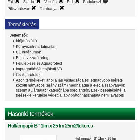
Fót:
Szada:
Vecsés:
Érd:
Budakeszi:
Pilisvörösvár:
Tatabánya:
Termékleírás
Jellemzői:
Időjárás álló
Környezetre ártalmatlan
CE kritériumok
Belső vízzáró réteg
Felületkezelés Aquaprotect
ImpregnálásVatnajökull-V8
Csak járófelület
Azon termékeket, ahol a lap vastagsága és legnagyobb mérete
közötti hányados (arány szám) meghaladja a 4-et, a szabványok
szerint a „járdalap” kategóriába sorolandók. Ezek beépítésénél a
törések elkerülése végett a lapvibrátor használata nem javasolt!
Hasonló termékek
Hullámpapír B" 1fm x 25 fm 25m2/tekercs
Hullámpapír B" 1fm x 25 fm