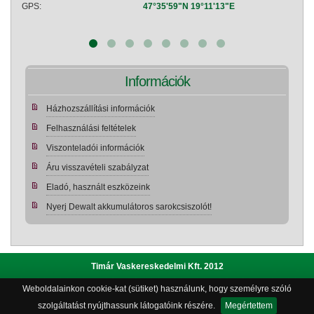
GPS:
47°35'59"N 19°11'13"E
GPS:
Információk
Házhozszállítási információk
Felhasználási feltételek
Viszonteladói információk
Áru visszavételi szabályzat
Eladó, használt eszközeink
Nyerj Dewalt akkumulátoros sarokcsiszolót!
Timár Vaskereskedelmi Kft. 2012
Weboldalainkon cookie-kat (sütiket) használunk, hogy személyre szóló
Adatvédelmi szabályzat
|
Bemutatkozás
|
Impresszum
|
szolgáltatást nyújthassunk látogatóink részére.
Megértettem