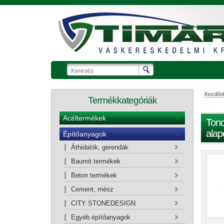
Kezdőol
Termékkategóriák
Acéltermékek
Tond
alap
Építőanyagok
Ajánlatkérő kosár
Áthidalók, gerendák
Baumit termékek
Beton termékek
Cement, mész
CITY STONEDESIGN
Egyéb építőanyagok