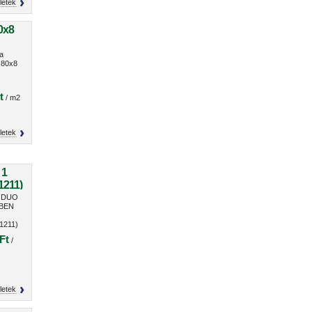
letek
0x8
a
80x8
t
/ m2
letek
 1
1211)
n DUO
 BEN
1211)
Ft
/
letek