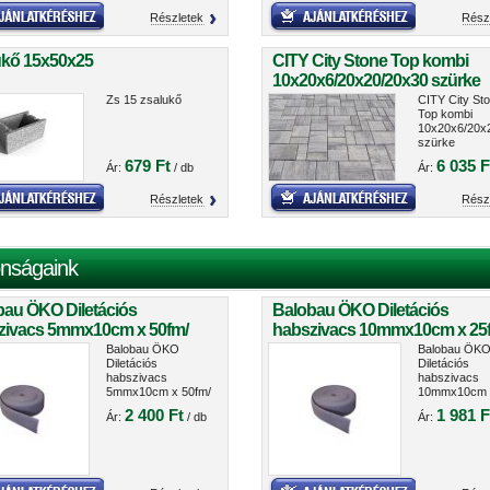
Részletek
Rész
ukő 15x50x25
CITY City Stone Top kombi
10x20x6/20x20/20x30 szürke
Zs 15 zsalukő
CITY City St
Top kombi
10x20x6/20x
szürke
679 Ft
6 035 F
Ár:
/ db
Ár:
Részletek
Rész
nságaink
bau ÖKO Diletációs
Balobau ÖKO Diletációs
zivacs 5mmx10cm x 50fm/
habszivacs 10mmx10cm x 25
cs
tekercs
Balobau ÖKO
Balobau ÖK
Diletációs
Diletációs
habszivacs
habszivacs
5mmx10cm x 50fm/
10mmx10cm 
tekercs
25fm/ tekerc
2 400 Ft
1 981 F
Ár:
/ db
Ár: