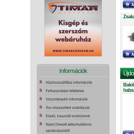
Zsal
Információk
Újdo
Házhozszállítási információk
Balo
habs
Felhasználási feltételek
teker
Viszonteladói információk
Áru visszavételi szabályzat
Eladó, használt eszközeink
Nyerj Dewalt akkumulátoros
sarokcsiszolót!