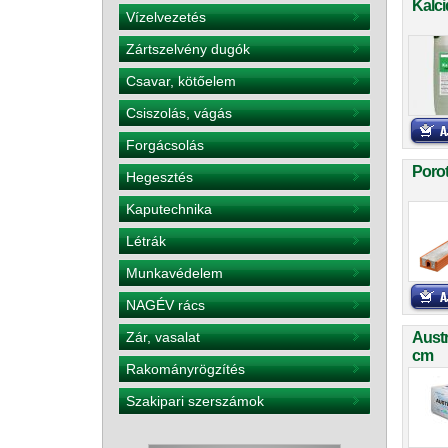
Kalci
Vízelvezetés
Zártszelvény dugók
Csavar, kötőelem
Csiszolás, vágás
Forgácsolás
Porot
Hegesztés
Kaputechnika
Létrák
Munkavédelem
NAGÉV rács
Zár, vasalat
Aust
cm
Rakományrögzítés
Szakipari szerszámok