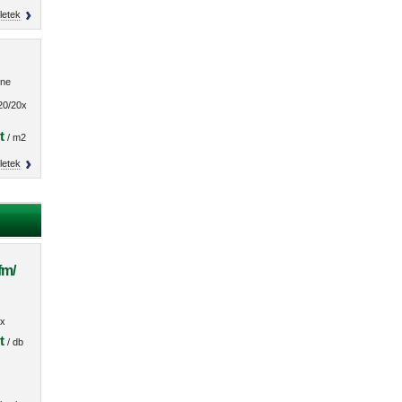
letek
one
20/20x30
t
/ m2
letek
fm/
O
x
s
t
/ db