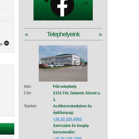
«
Telephelyeink
»
ya:
Név:
Fóti telephely
Név:
Szad
Cím:
2151 Fót, Galamb József u.
Cím:
2111
1.
151
Telefon:
Acélkereskedelem és
Telefon:
Acé
építőanyag:
épí
+36 20 320 4063
+36
Szerszám és kisgép
Sze
kereskedés:
+36
+36 30 106 2496
Vez