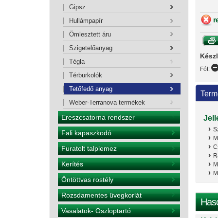
Gipsz
r
Hullámpapír
Ömlesztett áru
Szigetelőanyag
Készl
Tégla
Fót:
Térburkolók
Tetőfedő anyag
Term
Weber-Terranova termékek
Ereszcsatorna rendszer
Jel
S
Fali kapaszkodó
M
C
Furatolt talplemez
R
Kerítés
M
M
Öntöttvas rostély
Rozsdamentes üvegkorlát
Has
Vasalatok- Oszloptartó