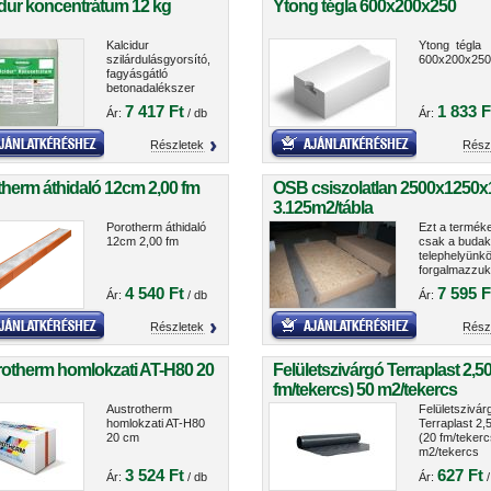
dur koncentrátum 12 kg
Ytong tégla 600x200x250
Kalcidur
Ytong tégla
szilárdulásgyorsító,
600x200x250
fagyásgátló
betonadalékszer
7 417 Ft
1 833 F
Ár:
/ db
Ár:
Részletek
Rész
herm áthidaló 12cm 2,00 fm
OSB csiszolatlan 2500x1250x
3.125m2/tábla
Porotherm áthidaló
Ezt a terméke
12cm 2,00 fm
csak a budak
telephelyünk
forgalmazzuk
4 540 Ft
7 595 F
Ár:
/ db
Ár:
Részletek
Rész
rotherm homlokzati AT-H80 20
Felületszivárgó Terraplast 2,5
fm/tekercs) 50 m2/tekercs
Austrotherm
Felületszivár
homlokzati AT-H80
Terraplast 2,
20 cm
(20 fm/tekerc
m2/tekercs
3 524 Ft
627 Ft
Ár:
/ db
Ár:
/