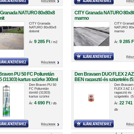
Részletek
Rész
 Granada NATURO 80x80x8
CITY Granada NATURO 80x8
it
marmo
CITY Granada
CITY Granad
NATURO 80x80x8
NATURO 80x
dolomit
marmo
9 285 Ft
9 285 F
Ár:
/ m2
Ár:
Rész
Részletek
Braven PU 50 FC Poliuretán
Den Bravaen DUO FLEX 2 AZ
ő (31303) kartus szürke 300ml
BEN ragasztó és szigetelés (5
5kg
Den Braven PU 50
Den Bravae
FC Poliuretán
FLEX 2 AZ 1
tömítő (31303)
ragasztó és
kartus szürke
szigetelés (5
300ml
5kg
4 690 Ft
22 741 
Ár:
/ db
Ár:
db
Részletek
Rész