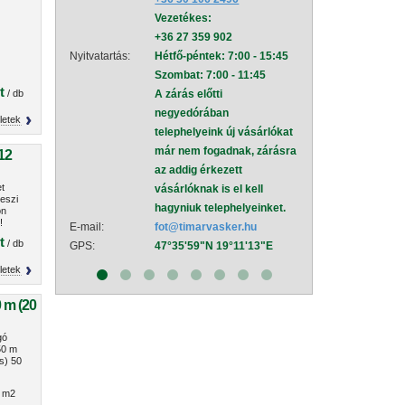
Vezetékes:
mel
+36 27 359 902
Nyitvatartás:
Hétf
Nyitvatartás:
Hétfő-péntek: 7:00 - 15:45
Szom
Szombat: 7:00 - 11:45
A zá
t
/ db
A zárás előtti
neg
negyedórában
tele
letek
telephelyeink új vásárlókat
már
már nem fogadnak, zárásra
az a
12
az addig érkezett
vásá
t
vásárlóknak is el kell
hagy
eszi
hagyniuk telephelyeinket.
E-mail:
sza
ön
!
E-mail:
fot@timarvasker.hu
GPS:
47°
t
/ db
GPS:
47°35'59"N 19°11'13"E
letek
0 m (20
gó
50 m
s) 50
 m2