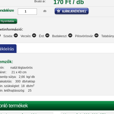
170 Ft / db
Bruttó ár:
endelésre
db
etinformáció:
Szada:
Vecsés:
Érd:
Budakeszi:
Pilisvörösvár:
Tatabán
ékleírás
lemzők:
zín: natút téglavörös
éret : 21 x 40 cm
serép súlya: 2,66 kg/ db
akatolás: 300 db/raklap
2
in. szükséglet: 18 db/m
in. tetőhajlásszög: 25
onló termékek