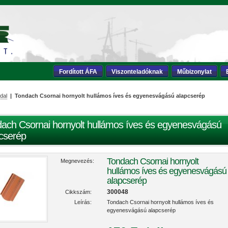
Fordított ÁFA
Viszonteladóknak
Műbizonylat
dal
| Tondach Csornai hornyolt hullámos íves és egyenesvágású alapcserép
ach Csornai hornyolt hullámos íves és egyenesvágású
cserép
Tondach Csornai hornyolt
Megnevezés:
hullámos íves és egyenesvágású
alapcserép
300048
Cikkszám:
Leírás:
Tondach Csornai hornyolt hullámos íves és
egyenesvágású alapcserép