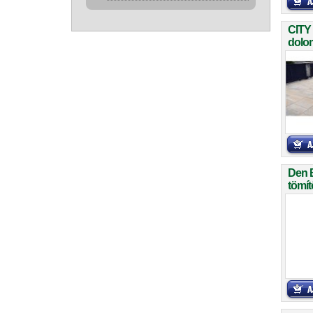
CITY
dolom
Den 
tömít