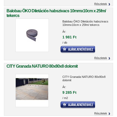
Részletek
Balobau ÖKO Diletációs habszivacs 10mmx10cm x 25fm/
tekercs
Balobau ÖKO Diletációs habszivacs
10mmx10cm x 25fm/ tekercs
Ár:
1 981 Ft
/ db
Részletek
CITY Granada NATURO 80x80x8 dolomit
CITY Granada NATURO 80x80x8
dolomit
Ár:
9 285 Ft
/ m2
Részletek