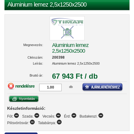
Aluminium lemez 2,5x1250x2500
Aluminium lemez
Megnevezés:
2,5x1250x2500
200398
Cikkszám:
Leírás:
Aluminium lemez 2,5x1250x2500
67 943 Ft / db
Bruttó ár:
rendelésre
db
Készletinformáció:
Fót:
Szada:
Vecsés:
Érd:
Budakeszi:
Pilisvörösvár:
Tatabánya: