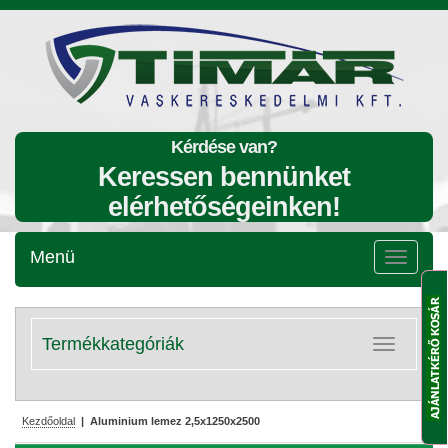
Kérdése van?
Keressen bennünket
elérhetőségeinken!
Menü
Menü
lenyitása
Termékkategóriák
Kategóriák
lenyitása
Kezdőoldal
| Aluminium lemez 2,5x1250x2500