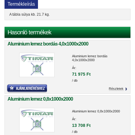
Termékleírás
A tábla súlya kb. 21.7 kg.
Hasonló termékek
Aluminium lemez bordás 4,0x1000x2000
Aluminium lemez bordás
4,0x1000x2000
Ár:
71 975 Ft
/ db
Részletek
Aluminium lemez 0,8x1000x2000
Aluminium lemez 0,8x1000x2000
Ár:
13 708 Ft
/ db