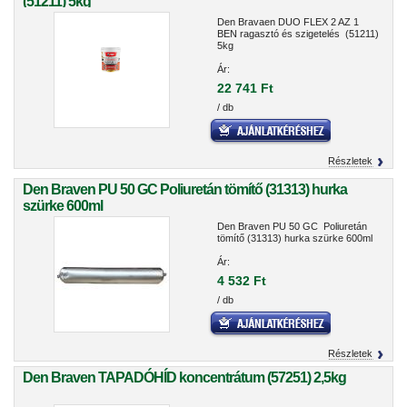
(51211) 5kg
Den Bravaen DUO FLEX 2 AZ 1
BEN ragasztó és szigetelés (51211)
5kg
Ár:
22 741 Ft
/ db
Részletek
Den Braven PU 50 GC Poliuretán tömítő (31313) hurka
szürke 600ml
Den Braven PU 50 GC Poliuretán
tömítő (31313) hurka szürke 600ml
Ár:
4 532 Ft
/ db
Részletek
Den Braven TAPADÓHÍD koncentrátum (57251) 2,5kg