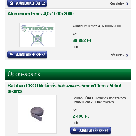
Részletek
Aluminium lemez 4,0x1000x2000
Aluminium lemez 4,0x1000x2000
Ár:
68 882 Ft
/ db
Részletek
Újdonságaink
Balobau ÖKO Diletációs habszivacs 5mmx10cm x 50fm/
tekercs
Balobau ÖKO Diletációs habszivacs
5mmx10cm x 50fm/ tekercs
Ár:
2 400 Ft
/ db