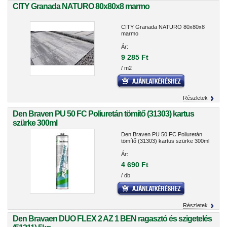
CITY Granada NATURO 80x80x8 marmo
CITY Granada NATURO 80x80x8
marmo
Ár:
9 285 Ft
/ m2
Részletek
Den Braven PU 50 FC Poliuretán tömítő (31303) kartus
szürke 300ml
Den Braven PU 50 FC Poliuretán
tömítő (31303) kartus szürke 300ml
Ár:
4 690 Ft
/ db
Részletek
Den Bravaen DUO FLEX 2 AZ 1 BEN ragasztó és szigetelés