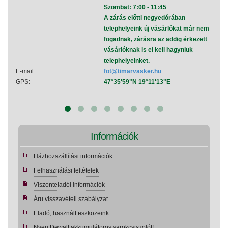
Szombat: 7:00 - 11:45
A zárás előtti negyedórában
telephelyeink új vásárlókat már nem
fogadnak, zárásra az addig érkezett
vásárlóknak is el kell hagyniuk
telephelyeinket.
E-mail:
fot@timarvasker.hu
E-mai
GPS:
47°35'59"N 19°11'13"E
GPS:
Információk
Házhozszállítási információk
Felhasználási feltételek
Viszonteladói információk
Áru visszavételi szabályzat
Eladó, használt eszközeink
Nyerj Dewalt akkumulátoros sarokcsiszolót!