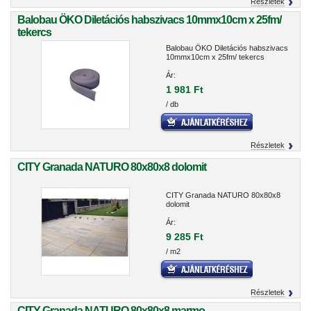
Részletek
Balobau ÖKO Diletációs habszivacs 10mmx10cm x 25fm/
tekercs
Balobau ÖKO Diletációs habszivacs
10mmx10cm x 25fm/ tekercs
Ár:
1 981 Ft
/ db
Részletek
CITY Granada NATURO 80x80x8 dolomit
CITY Granada NATURO 80x80x8
dolomit
Ár:
9 285 Ft
/ m2
Részletek
CITY Granada NATURO 80x80x8 marmo