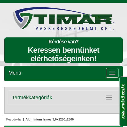
Kérdése van?
Keressen bennünket
elérhetőségeinken!
Menü
Menü
lenyitása
Termékkategóriák
Kategóriák
lenyitása
Kezdőoldal
| Aluminium lemez 3,0x1250x2500