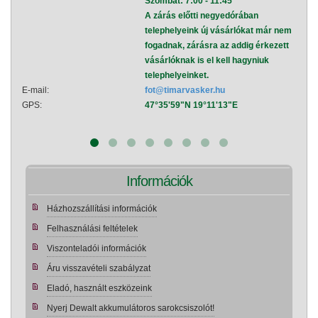
Szombat: 7:00 - 11:45
A zárás előtti negyedórában
telephelyeink új vásárlókat már nem
fogadnak, zárásra az addig érkezett
vásárlóknak is el kell hagyniuk
telephelyeinket.
E-mail:
fot@timarvasker.hu
E-mai
GPS:
47°35'59"N 19°11'13"E
GPS:
Információk
Házhozszállítási információk
Felhasználási feltételek
Viszonteladói információk
Áru visszavételi szabályzat
Eladó, használt eszközeink
Nyerj Dewalt akkumulátoros sarokcsiszolót!