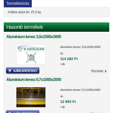
Termékleírás
A tábla súlya kb. 25.3 kg.
Hasonló termékek
Aluminium lemez 3,0x1500x3000
Aluminium lemez 3,0x1500x3000
Ár:
114 282 Ft
/ db
Részletek
Aluminium lemez 0,7x1000x2000
Aluminium lemez 0,7x1000x2000
Ár:
12 893 Ft
/ db