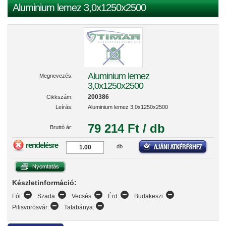
Aluminium lemez 3,0x1250x2500
Aluminium lemez
Megnevezés:
3,0x1250x2500
200386
Cikkszám:
Leírás:
Aluminium lemez 3,0x1250x2500
79 214 Ft / db
Bruttó ár:
rendelésre
db
Készletinformáció:
Fót:
Szada:
Vecsés:
Érd:
Budakeszi:
Pilisvörösvár:
Tatabánya: