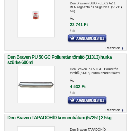
Den Bravaen DUO FLEX 2 AZ 1
BEN ragasztó és szigetelés (51211)
5kg
Ár:
22 741 Ft
/ db
Részletek
Den Braven PU 50 GC Poliuretán tömítő (31313) hurka
szürke 600ml
Den Braven PU 50 GC Poliuretán
tömítő (31313) hurka szürke 600ml
Ár:
4 532 Ft
/ db
Részletek
Den Braven TAPADÓHÍD koncentrátum (57251) 2,5kg
Den Braven TAPADÓHÍD