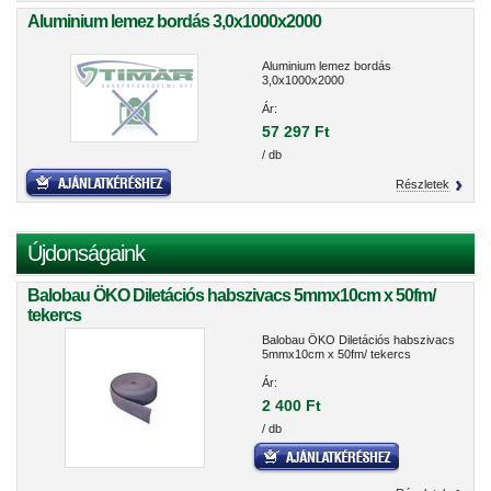
Aluminium lemez bordás 3,0x1000x2000
Aluminium lemez bordás
3,0x1000x2000
Ár:
57 297 Ft
/ db
Részletek
Újdonságaink
Balobau ÖKO Diletációs habszivacs 5mmx10cm x 50fm/
tekercs
Balobau ÖKO Diletációs habszivacs
5mmx10cm x 50fm/ tekercs
Ár:
2 400 Ft
/ db