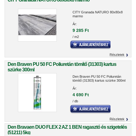
CITY Granada NATURO 80x80x8
marmo
Ár:
9 285 Ft
/ m2
Részletek
Den Braven PU 50 FC Poliuretán tömítő (31303) kartus
szürke 300ml
Den Braven PU 50 FC Poliuretán
tömítő (31303) kartus szürke 300ml
Ár:
4 690 Ft
/ db
Részletek
Den Bravaen DUO FLEX 2 AZ 1 BEN ragasztó és szigetelés
(51211) 5kg