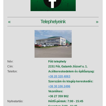
«
Telephelyeink
»
Név:
Fóti telephely
Név:
Cím:
2151 Fót, Galamb József u. 1.
Cím:
Telefon:
Acélkereskedelem és építőanyag:
Telef
+36 20 320 4063
Szerszám és kisgép kereskedés:
+36 30 106 2496
Vezetékes:
+36 27 359 902
Nyitvatartás:
Hétfő-péntek: 7:00 - 15:45
Nyitva