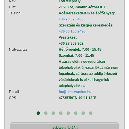
Név:
Fóti telephely
Név:
Cím:
2151 Fót, Galamb József u. 1.
Cím:
Telefon:
Acélkereskedelem és építőanyag:
Telef
+36 20 320 4063
Szerszám és kisgép kereskedés:
+36 30 106 2496
Vezetékes:
+36 27 359 902
Nyitvatartás:
Hétfő-péntek: 7:00 - 15:45
Nyitva
Szombat: 7:00 - 11:45
A zárás előtti negyedórában
telephelyeink új vásárlókat már nem
fogadnak, zárásra az addig érkezett
vásárlóknak is el kell hagyniuk
telephelyeinket.
E-mail:
fot@timarvasker.hu
E-mai
GPS:
47°35'59"N 19°11'13"E
GPS:
Információk