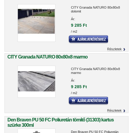
CITY Granada NATURO 80x80x8
dolomit
Ár:
9 285 Ft
/ m2
Részletek
CITY Granada NATURO 80x80x8 marmo
CITY Granada NATURO 80x80x8
marmo
Ár:
9 285 Ft
/ m2
Részletek
Den Braven PU 50 FC Poliuretán tömítő (31303) kartus
szürke 300ml
Den Braven PU 50 FC Poliuretán