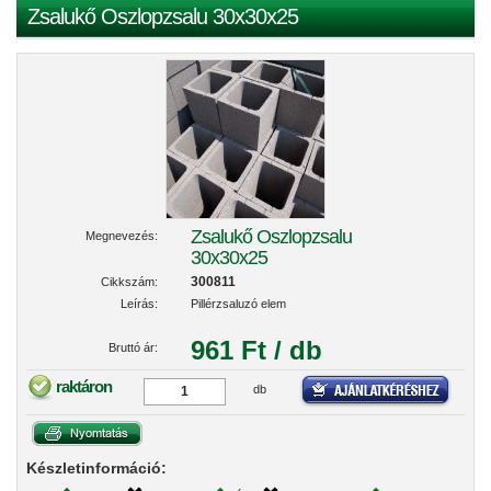
Zsalukő Oszlopzsalu 30x30x25
Zsalukő Oszlopzsalu
Megnevezés:
30x30x25
300811
Cikkszám:
Leírás:
Pillérzsaluzó elem
961 Ft / db
Bruttó ár:
raktáron
db
Készletinformáció: