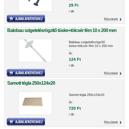
29 Ft
/ db
Részletek
Balobau szigetelésrögzítő tüske+tölcsér fém 10 x 200 mm
Balobau szigetelésrögzítő
tüske+tölcsér fém 10 x 200 mm
Ár:
124 Ft
/ db
Részletek
Samott tégla 250x124x20
Samott tégla 250x124x20
Ár:
720 Ft
/ db
Részletek