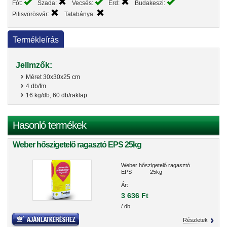
Fót:
Szada:
Vecsés:
Érd:
Budakeszi:
Pilisvörösvár:
Tatabánya:
Termékleírás
Jellmzők:
Méret 30x30x25 cm
4 db/fm
16 kg/db, 60 db/raklap.
Hasonló termékek
Weber hőszigetelő ragasztó EPS 25kg
Weber hőszigetelő ragasztó
EPS 25kg
Ár:
3 636 Ft
/ db
Részletek