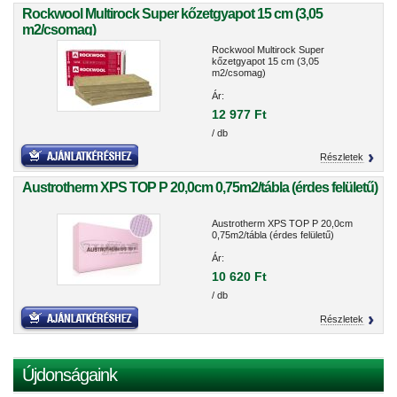
Rockwool Multirock Super kőzetgyapot 15 cm (3,05
m2/csomag)
Rockwool Multirock Super
kőzetgyapot 15 cm (3,05
m2/csomag)
Ár:
12 977 Ft
/ db
Részletek
Austrotherm XPS TOP P 20,0cm 0,75m2/tábla (érdes felületű)
Austrotherm XPS TOP P 20,0cm
0,75m2/tábla (érdes felületű)
Ár:
10 620 Ft
/ db
Részletek
Újdonságaink