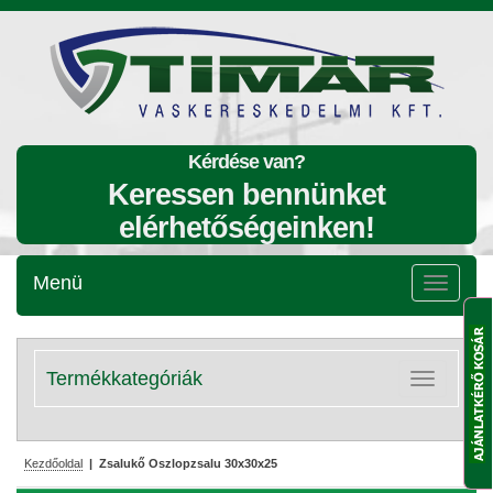
Kérdése van?
Keressen bennünket
elérhetőségeinken!
Menü
Menü
lenyitása
Termékkategóriák
Kategóriák
lenyitása
Kezdőoldal
| Zsalukő Oszlopzsalu 30x30x25