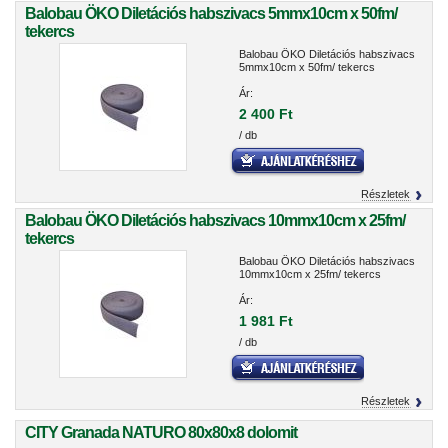
Balobau ÖKO Diletációs habszivacs 5mmx10cm x 50fm/
tekercs
Balobau ÖKO Diletációs habszivacs
5mmx10cm x 50fm/ tekercs
Ár:
2 400 Ft
/ db
Részletek
Balobau ÖKO Diletációs habszivacs 10mmx10cm x 25fm/
tekercs
Balobau ÖKO Diletációs habszivacs
10mmx10cm x 25fm/ tekercs
Ár:
1 981 Ft
/ db
Részletek
CITY Granada NATURO 80x80x8 dolomit