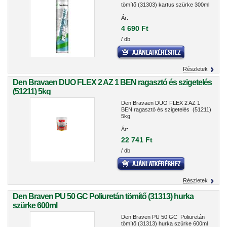
tömítő (31303) kartus szürke 300ml
Ár:
4 690 Ft
/ db
Részletek
Den Bravaen DUO FLEX 2 AZ 1 BEN ragasztó és szigetelés
(51211) 5kg
Den Bravaen DUO FLEX 2 AZ 1
BEN ragasztó és szigetelés (51211)
5kg
Ár:
22 741 Ft
/ db
Részletek
Den Braven PU 50 GC Poliuretán tömítő (31313) hurka
szürke 600ml
Den Braven PU 50 GC Poliuretán
tömítő (31313) hurka szürke 600ml