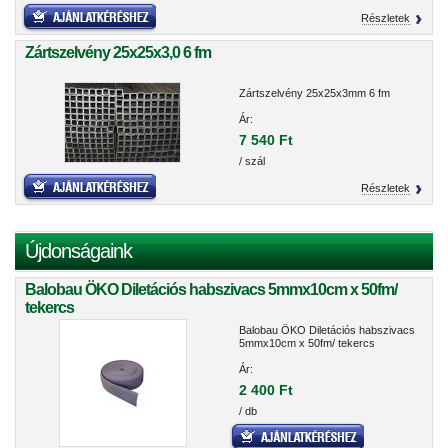
Részletek
Zártszelvény 25x25x3,0 6 fm
Zártszelvény 25x25x3mm 6 fm
Ár:
7 540 Ft
/ szál
Részletek
Újdonságaink
Balobau ÖKO Diletációs habszivacs 5mmx10cm x 50fm/
tekercs
Balobau ÖKO Diletációs habszivacs
5mmx10cm x 50fm/ tekercs
Ár:
2 400 Ft
/ db