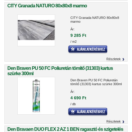
CITY Granada NATURO 80x80x8 marmo
CITY Granada NATURO 80x80x8
marmo
Ár:
9 285 Ft
/ m2
Részletek
Den Braven PU 50 FC Poliuretán tömítő (31303) kartus
szürke 300ml
Den Braven PU 50 FC Poliuretán
tömítő (31303) kartus szürke 300ml
Ár:
4 690 Ft
/ db
Részletek
Den Bravaen DUO FLEX 2 AZ 1 BEN ragasztó és szigetelés