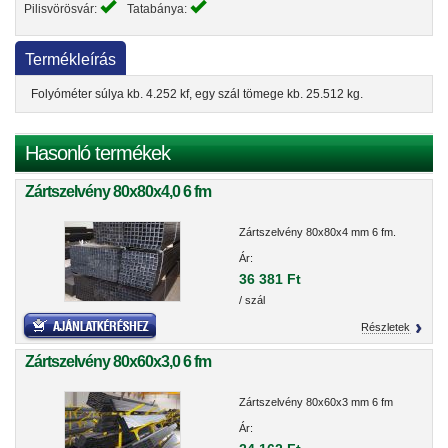
Pilisvörösvár:
Tatabánya:
Termékleírás
Folyóméter súlya kb. 4.252 kf, egy szál tömege kb. 25.512 kg.
Hasonló termékek
Zártszelvény 80x80x4,0 6 fm
Zártszelvény 80x80x4 mm 6 fm.
Ár:
36 381 Ft
/ szál
Részletek
Zártszelvény 80x60x3,0 6 fm
Zártszelvény 80x60x3 mm 6 fm
Ár: