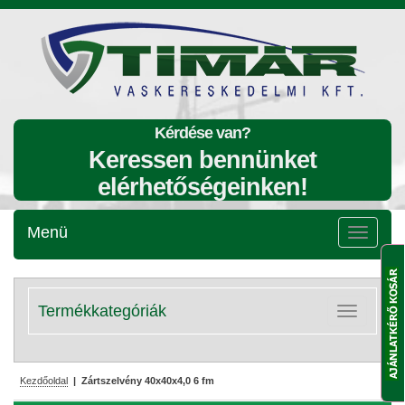
Kérdése van?
Keressen bennünket
elérhetőségeinken!
Menü
Menü
lenyitása
Termékkategóriák
Kategóriák
lenyitása
Kezdőoldal
| Zártszelvény 40x40x4,0 6 fm