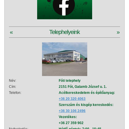
«
Telephelyeink
»
Név:
Fóti telephely
Név:
Cím:
2151 Fót, Galamb József u. 1.
Cím:
Telefon:
Acélkereskedelem és építőanyag:
Telef
+36 20 320 4063
Szerszám és kisgép kereskedés:
+36 30 106 2496
Vezetékes:
+36 27 359 902