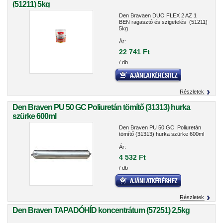
(51211) 5kg
Den Bravaen DUO FLEX 2 AZ 1
BEN ragasztó és szigetelés (51211)
5kg
Ár:
22 741 Ft
/ db
Részletek
Den Braven PU 50 GC Poliuretán tömítő (31313) hurka
szürke 600ml
Den Braven PU 50 GC Poliuretán
tömítő (31313) hurka szürke 600ml
Ár:
4 532 Ft
/ db
Részletek
Den Braven TAPADÓHÍD koncentrátum (57251) 2,5kg