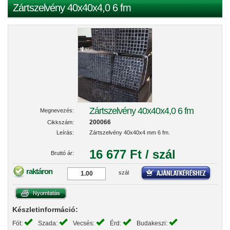
Zártszelvény 40x40x4,0 6 fm
Zártszelvény 40x40x4,0 6 fm
Megnevezés:
200066
Cikkszám:
Leírás:
Zártszelvény 40x40x4 mm 6 fm.
16 677 Ft / szál
Bruttó ár:
raktáron
szál
Készletinformáció:
Fót:
Szada:
Vecsés:
Érd:
Budakeszi: