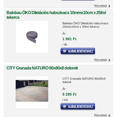
Részletek
Balobau ÖKO Diletációs habszivacs 10mmx10cm x 25fm/
tekercs
Balobau ÖKO Diletációs habszivacs
10mmx10cm x 25fm/ tekercs
Ár:
1 981 Ft
/ db
Részletek
CITY Granada NATURO 80x80x8 dolomit
CITY Granada NATURO 80x80x8
dolomit
Ár:
9 285 Ft
/ m2
Részletek