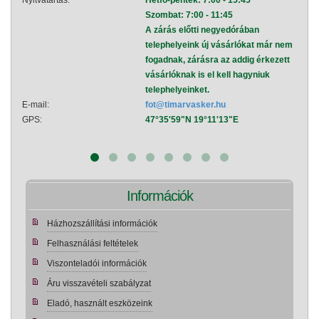
Nyitvatartás:
Hétfő-péntek: 7:00 - 15:45
Nyitva
Szombat: 7:00 - 11:45
A zárás előtti negyedórában
telephelyeink új vásárlókat már nem
fogadnak, zárásra az addig érkezett
vásárlóknak is el kell hagyniuk
telephelyeinket.
E-mail:
fot@timarvasker.hu
E-mai
GPS:
47°35'59"N 19°11'13"E
GPS:
Információk
Házhozszállítási információk
Felhasználási feltételek
Viszonteladói információk
Áru visszavételi szabályzat
Eladó, használt eszközeink