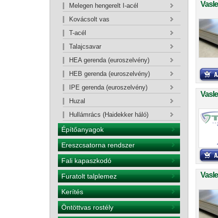
Vasl
Melegen hengerelt I-acél
Kovácsolt vas
T-acél
Talajcsavar
HEA gerenda (euroszelvény)
HEB gerenda (euroszelvény)
IPE gerenda (euroszelvény)
Vasl
Huzal
Hullámrács (Haidekker háló)
Építőanyagok
Ereszcsatorna rendszer
Fali kapaszkodó
Vasl
Furatolt talplemez
Kerítés
Öntöttvas rostély