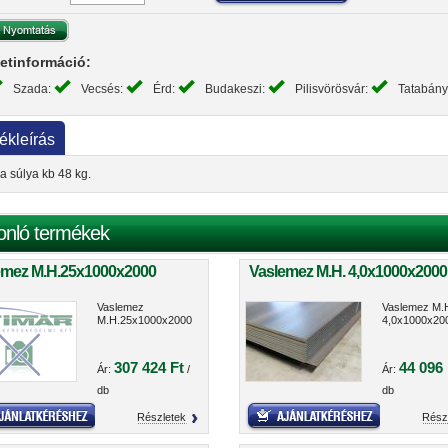
etinformáció:
Szada:
Vecsés:
Érd:
Budakeszi:
Pilisvörösvár:
Tatabán
ékleírás
la súlya kb 48 kg.
onló termékek
emez M.H.25x1000x2000
Vaslemez M.H. 4,0x1000x2000
Vaslemez
Vaslemez M.
M.H.25x1000x2000
4,0x1000x20
307 424 Ft
44 096 
Ár:
/
Ár:
db
db
Részletek
Rész