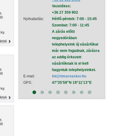
Vezetékes:
mel
+36 27 359 902
Nyitvatartás:
Hétf
H.
00
Nyitvatartás:
Hétfő-péntek: 7:00 - 15:45
Szom
Szombat: 7:00 - 11:45
A zá
A zárás előtti
neg
 kg
negyedórában
tele
letek
telephelyeink új vásárlókat
már
már nem fogadnak, zárásra
az a
az addig érkezett
vásá
vásárlóknak is el kell
hagy
H.
hagyniuk telephelyeinket.
E-mail:
sza
00
E-mail:
fot@timarvasker.hu
GPS:
47°
GPS:
47°35'59"N 19°11'13"E
 kg
letek
H.
00