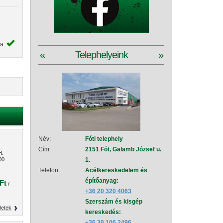
ya:
«
Telephelyeink
»
Név:
Fóti telephely
Név:
Szad
Cím:
2151 Fót, Galamb József u.
Cím:
2111
H.
00
1.
151
Telefon:
Acélkereskedelem és
Telefon:
Acé
építőanyag:
épí
Ft
/
+36 20 320 4063
+36
Szerszám és kisgép
Sze
letek
kereskedés:
+36
+36 30 106 2496
Vez