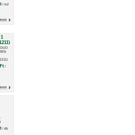
t
/ m2
letek
 1
1211)
n DUO
 BEN
1211)
Ft
/
letek
m
g
t
/ db