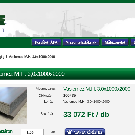
Fordított ÁFA
Viszonteladóknak
Műbizonylat
dal
| Vaslemez M.H. 3,0x1000x2000
lemez M.H. 3,0x1000x2000
Vaslemez M.H. 3,0x1000x2000
Megnevezés:
200435
Cikkszám:
Leírás:
Vaslemez M.H. 3,0x1000x2000
33 072 Ft / db
Bruttó ár:
aktáron
db