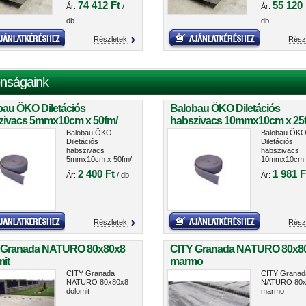
74 412 Ft
55 120 
Ár:
/
Ár:
db
db
Részletek
Rész
nságaink
bau ÖKO Diletációs
Balobau ÖKO Diletációs
zivacs 5mmx10cm x 50fm/
habszivacs 10mmx10cm x 25
cs
tekercs
Balobau ÖKO
Balobau ÖK
Diletációs
Diletációs
habszivacs
habszivacs
5mmx10cm x 50fm/
10mmx10cm 
tekercs
25fm/ tekerc
2 400 Ft
1 981 F
Ár:
/ db
Ár:
Részletek
Rész
 Granada NATURO 80x80x8
CITY Granada NATURO 80x8
it
marmo
CITY Granada
CITY Granad
NATURO 80x80x8
NATURO 80x
dolomit
marmo