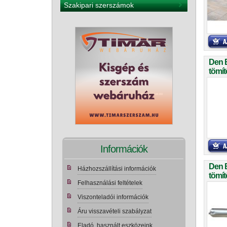
Szakipari szerszámok
Den 
tömít
Információk
Den 
Házhozszállítási információk
tömít
Felhasználási feltételek
Viszonteladói információk
Áru visszavételi szabályzat
Eladó, használt eszközeink