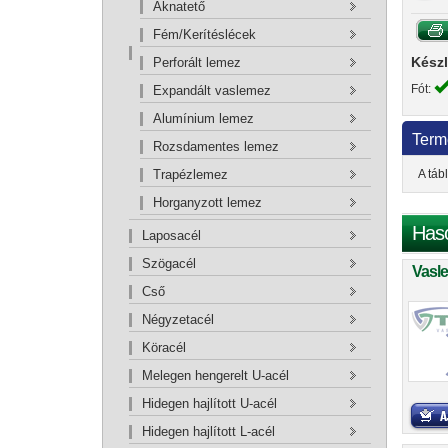
Aknatető
Fém/Kerítéslécek
Készl
Perforált lemez
Fót:
Expandált vaslemez
Alumínium lemez
Term
Rozsdamentes lemez
A táb
Trapézlemez
Horganyzott lemez
Has
Laposacél
Szögacél
Vasl
Cső
Négyzetacél
Köracél
Melegen hengerelt U-acél
Hidegen hajlított U-acél
Hidegen hajlított L-acél