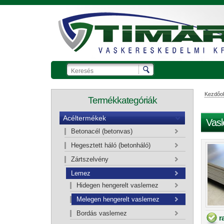
Kezdőol
Termékkategóriák
Acéltermékek
Vas
Betonacél (betonvas)
Ajánlatkérő kosár
Hegesztett háló (betonháló)
Zártszelvény
Lemez
Hidegen hengerelt vaslemez
Melegen hengerelt vaslemez
Bordás vaslemez
r