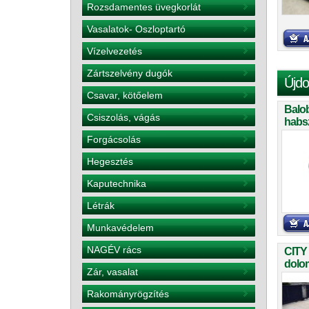
Rozsdamentes üvegkorlát
Vasalatok- Oszloptartó
Vízelvezetés
Zártszelvény dugók
Újdo
Csavar, kötőelem
Balo
Csiszolás, vágás
habs
teker
Forgácsolás
Hegesztés
Kaputechnika
Létrák
Munkavédelem
NAGÉV rács
CITY
dolom
Zár, vasalat
Rakományrögzítés