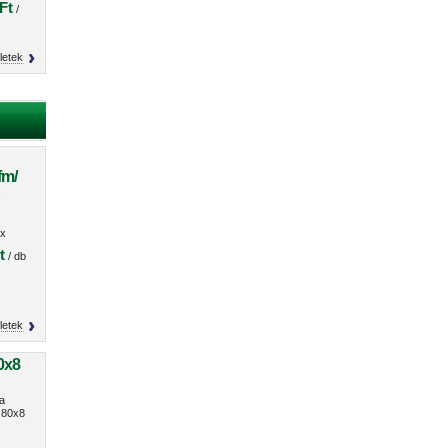
Ft
/
letek
fm/
O
x
s
t
/ db
letek
0x8
a
80x8