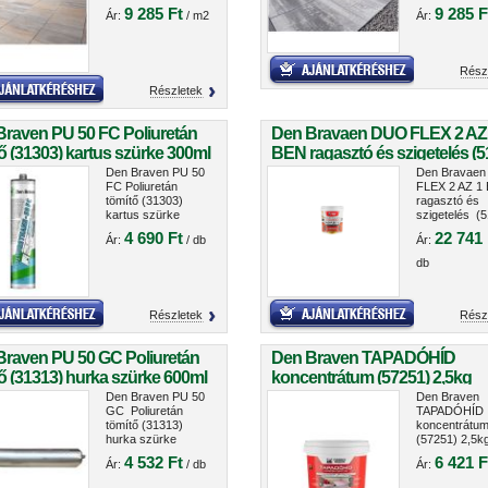
9 285 Ft
9 285 F
Ár:
/ m2
Ár:
Rész
Részletek
Braven PU 50 FC Poliuretán
Den Bravaen DUO FLEX 2 AZ
ő (31303) kartus szürke 300ml
BEN ragasztó és szigetelés (5
5kg
Den Braven PU 50
Den Bravae
FC Poliuretán
FLEX 2 AZ 1
tömítő (31303)
ragasztó és
kartus szürke
szigetelés (5
300ml
5kg
4 690 Ft
22 741 
Ár:
/ db
Ár:
db
Részletek
Rész
Braven PU 50 GC Poliuretán
Den Braven TAPADÓHÍD
ő (31313) hurka szürke 600ml
koncentrátum (57251) 2,5kg
Den Braven PU 50
Den Braven
GC Poliuretán
TAPADÓHÍD
tömítő (31313)
koncentrátu
hurka szürke
(57251) 2,5k
600ml
4 532 Ft
6 421 F
Ár:
/ db
Ár: