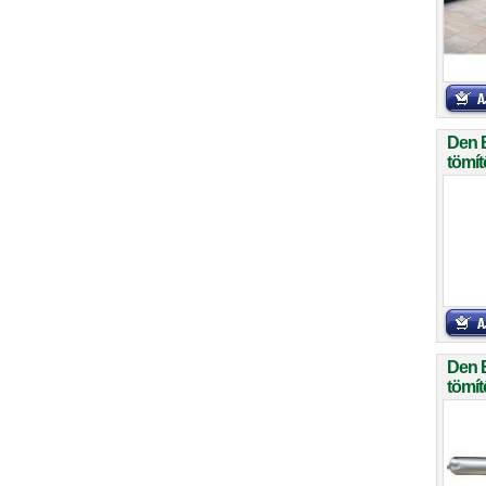
Den 
tömít
Den 
tömít