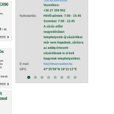
TEX90
Vezetékes:
mel
+36 27 359 902
Nyitvatartás:
Hétf
0m,
Nyitvatartás:
Hétfő-péntek: 7:00 - 15:45
Szom
Szombat: 7:00 - 11:45
A zá
A zárás előtti
neg
t
/ db
negyedórában
tele
letek
telephelyeink új vásárlókat
már
már nem fogadnak, zárásra
az a
az addig érkezett
vásá
rós
vásárlóknak is el kell
hagy
hagyniuk telephelyeinket.
E-mail:
sza
zes
E-mail:
fot@timarvasker.hu
GPS:
47°
rós
ld
GPS:
47°35'59"N 19°11'13"E
 darab
letek
R
ppal