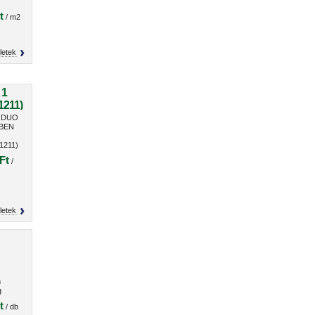
t
/ m2
letek
 1
1211)
n DUO
 BEN
1211)
Ft
/
letek
m
g
t
/ db