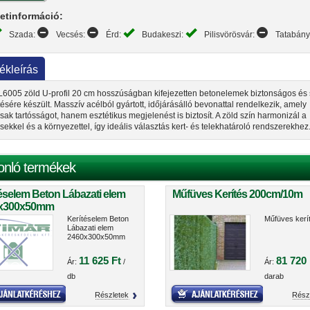
etinformáció:
Szada:
Vecsés:
Érd:
Budakeszi:
Pilisvörösvár:
Tatabán
ékleírás
6005 zöld U-profil 20 cm hosszúságban kifejezetten betonelemek biztonságos és s
tésére készült. Masszív acélból gyártott, időjárásálló bevonattal rendelkezik, amely
ak tartósságot, hanem esztétikus megjelenést is biztosít. A zöld szín harmonizál a
ésekkel és a környezettel, így ideális választás kert- és telekhatároló rendszerekhez
onló termékek
éselem Beton Lábazati elem
Műfüves Kerítés 200cm/10m
x300x50mm
Kerítéselem Beton
Műfüves kerí
Lábazati elem
2460x300x50mm
11 625 Ft
81 720 
Ár:
/
Ár:
db
darab
Részletek
Rész