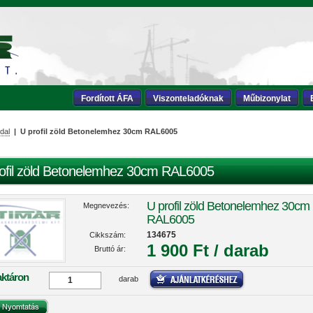
Fordított ÁFA
Viszonteladóknak
Műbizonylat
dal
| U profil zöld Betonelemhez 30cm RAL6005
ofil zöld Betonelemhez 30cm RAL6005
U profil zöld Betonelemhez 30cm
Megnevezés:
RAL6005
134675
Cikkszám:
1 900 Ft / darab
Bruttó ár:
aktáron
darab