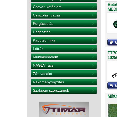
Betek
Csavar, kötőelem
MEDI
2854
Csiszolás, vágás
Forgácsolás
Hegesztés
Kaputechnika
Létrák
TT 70
Munkavédelem
1025
NAGÉV rács
Zár, vasalat
Rakományrögzítés
Szakipari szerszámok
Műfü