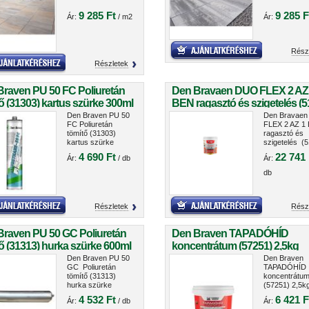
9 285 Ft
9 285 F
Ár:
/ m2
Ár:
Rész
Részletek
Braven PU 50 FC Poliuretán
Den Bravaen DUO FLEX 2 AZ
ő (31303) kartus szürke 300ml
BEN ragasztó és szigetelés (5
5kg
Den Braven PU 50
Den Bravae
FC Poliuretán
FLEX 2 AZ 1
tömítő (31303)
ragasztó és
kartus szürke
szigetelés (5
300ml
5kg
4 690 Ft
22 741 
Ár:
/ db
Ár:
db
Részletek
Rész
Braven PU 50 GC Poliuretán
Den Braven TAPADÓHÍD
ő (31313) hurka szürke 600ml
koncentrátum (57251) 2,5kg
Den Braven PU 50
Den Braven
GC Poliuretán
TAPADÓHÍD
tömítő (31313)
koncentrátu
hurka szürke
(57251) 2,5k
600ml
4 532 Ft
6 421 F
Ár:
/ db
Ár: