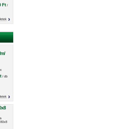
 Ft
/
letek
fm/
O
x
s
t
/ db
letek
0x8
a
80x8