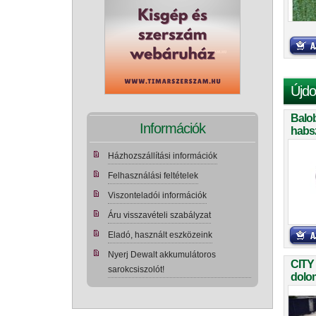
Újdo
Balo
Információk
habs
teker
Házhozszállítási információk
Felhasználási feltételek
Viszonteladói információk
Áru visszavételi szabályzat
Eladó, használt eszközeink
Nyerj Dewalt akkumulátoros
CITY
sarokcsiszolót!
dolom