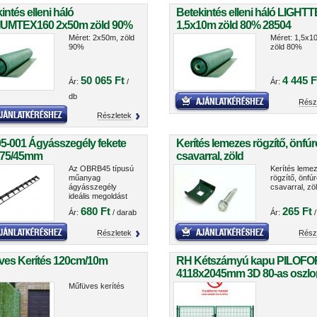
intés elleni háló
Betekintés elleni háló LIGHT
UMTEX160 2x50m zöld 90%
1,5x10m zöld 80% 28504
7
Méret: 2x50m, zöld
Méret: 1,5x1
90%
zöld 80%
50 065 Ft
4 445 F
Ár:
/
Ár:
db
Rész
Részletek
5-001 Ágyásszegély fekete
Kerítés lemezes rögzítő, önfú
/75/45mm
csavarral, zöld
Az OBRB45 típusú
Kerítés leme
műanyag
rögzítő, önfú
ágyásszegély
csavarral, zö
ideális megoldást
kínál kertek,
680 Ft
265 Ft
Ár:
/ darab
Ár:
/
parkok és
zöldterületek
esztétikus és tartós
Részletek
Rész
elhatárolására.
ves Kerítés 120cm/10m
RH Kétszárnyú kapu PILOFO
4118x2045mm 3D 80-as oszlo
zöld
Műfüves kerítés