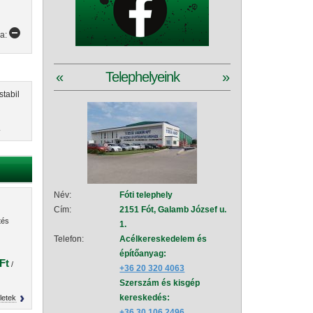
ya:
«
Telephelyeink
»
tabil
.
Név:
Fóti telephely
Név:
Szad
Cím:
2151 Fót, Galamb József u.
Cím:
2111
tés
1.
151
Telefon:
Acélkereskedelem és
Telefon:
Acé
építőanyag:
épí
Ft
/
+36 20 320 4063
+36
Szerszám és kisgép
Sze
kereskedés:
+36
letek
+36 30 106 2496
Vez