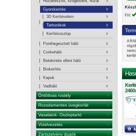
Huzalfeszítő, szögesdrót, huzal
Készl
Gyorskerítés
Fót:
3D Kerítéselem
Tartozékok
Term
Kerítésoszlop
A RAL
Ponthegesztett háló
rögzí
nemcs
Csirkeháló
kerít
Betekintés elleni háló
Biokerítés
Has
Kapuk
Kerít
Vadháló
2460
Öntöttvas rostély
Rozsdamentes üvegkorlát
Vasalatok- Oszloptartó
Vízelvezetés
Zártszelvény dugók