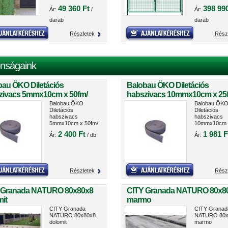
49 360 Ft
398 990
Ár:
/
Ár:
darab
darab
Részletek
Rész
nságaink
bau ÖKO Diletációs
Balobau ÖKO Diletációs
zivacs 5mmx10cm x 50fm/
habszivacs 10mmx10cm x 25
cs
tekercs
Balobau ÖKO
Balobau ÖK
Diletációs
Diletációs
habszivacs
habszivacs
5mmx10cm x 50fm/
10mmx10cm 
tekercs
25fm/ tekerc
2 400 Ft
1 981 F
Ár:
/ db
Ár:
Részletek
Rész
 Granada NATURO 80x80x8
CITY Granada NATURO 80x8
it
marmo
CITY Granada
CITY Granad
NATURO 80x80x8
NATURO 80x
dolomit
marmo