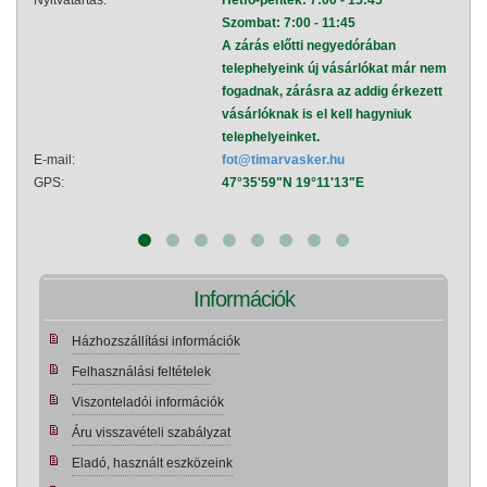
Nyitvatartás:
Hétfő-péntek: 7:00 - 15:45
Nyitva
Szombat: 7:00 - 11:45
A zárás előtti negyedórában
telephelyeink új vásárlókat már nem
fogadnak, zárásra az addig érkezett
vásárlóknak is el kell hagyniuk
telephelyeinket.
E-mail:
fot@timarvasker.hu
E-mai
GPS:
47°35'59"N 19°11'13"E
GPS:
Információk
Házhozszállítási információk
Felhasználási feltételek
Viszonteladói információk
Áru visszavételi szabályzat
Eladó, használt eszközeink