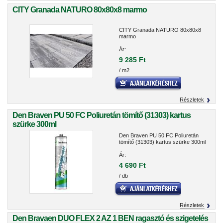
CITY Granada NATURO 80x80x8 marmo
CITY Granada NATURO 80x80x8
marmo
Ár:
9 285 Ft
/ m2
Részletek
Den Braven PU 50 FC Poliuretán tömítő (31303) kartus
szürke 300ml
Den Braven PU 50 FC Poliuretán
tömítő (31303) kartus szürke 300ml
Ár:
4 690 Ft
/ db
Részletek
Den Bravaen DUO FLEX 2 AZ 1 BEN ragasztó és szigetelés