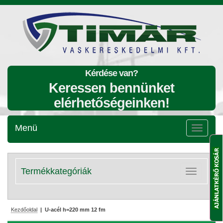
Kérdése van?
Keressen bennünket
elérhetőségeinken!
Menü
Menü
lenyitása
Termékkategóriák
Kategóriák
lenyitása
Kezdőoldal
| U-acél h=220 mm 12 fm