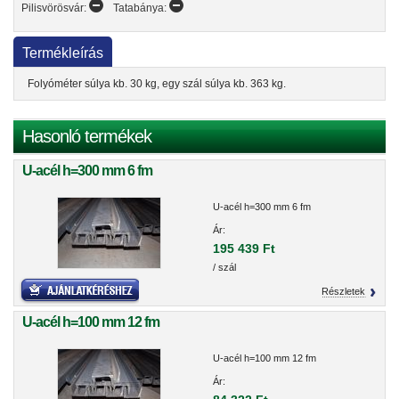
Pilisvörösvár:
Tatabánya:
Termékleírás
Folyóméter súlya kb. 30 kg, egy szál súlya kb. 363 kg.
Hasonló termékek
U-acél h=300 mm 6 fm
U-acél h=300 mm 6 fm
Ár:
195 439 Ft
/ szál
Részletek
U-acél h=100 mm 12 fm
U-acél h=100 mm 12 fm
Ár: