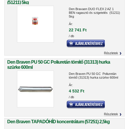
(51211) 5kg
Den Bravaen DUO FLEX 2 AZ 1
BEN ragasztó és szigetelés (51211)
5kg
Ár:
22 741 Ft
/ db
Részletek
Den Braven PU 50 GC Poliuretán tömítő (31313) hurka
szürke 600ml
Den Braven PU 50 GC Poliuretán
tömítő (31313) hurka szürke 600ml
Ár:
4 532 Ft
/ db
Részletek
Den Braven TAPADÓHÍD koncentrátum (57251) 2,5kg