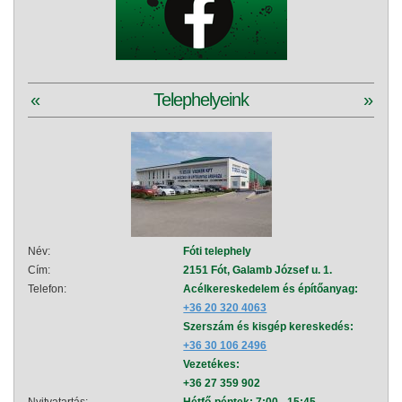
«
Telephelyeink
»
Név:
Fóti telephely
Név:
Cím:
2151 Fót, Galamb József u. 1.
Cím:
Telefon:
Acélkereskedelem és építőanyag:
Telef
+36 20 320 4063
Szerszám és kisgép kereskedés:
+36 30 106 2496
Vezetékes:
+36 27 359 902