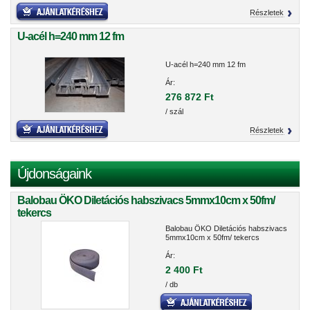
Részletek
U-acél h=240 mm 12 fm
U-acél h=240 mm 12 fm
Ár:
276 872 Ft
/ szál
Részletek
Újdonságaink
Balobau ÖKO Diletációs habszivacs 5mmx10cm x 50fm/
tekercs
Balobau ÖKO Diletációs habszivacs
5mmx10cm x 50fm/ tekercs
Ár:
2 400 Ft
/ db