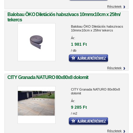
Részletek
Balobau ÖKO Diletációs habszivacs 10mmx10cm x 25fm/
tekercs
Balobau ÖKO Diletációs habszivacs
10mmx10cm x 25fm/ tekercs
Ár:
1 981 Ft
/ db
Részletek
CITY Granada NATURO 80x80x8 dolomit
CITY Granada NATURO 80x80x8
dolomit
Ár:
9 285 Ft
/ m2
Részletek