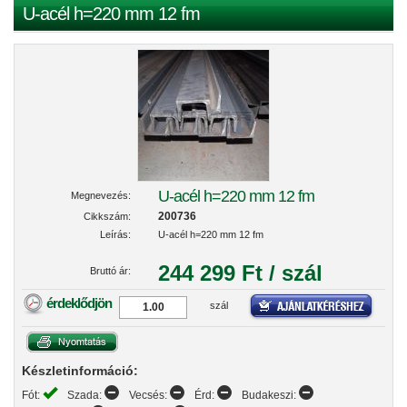
U-acél h=220 mm 12 fm
U-acél h=220 mm 12 fm
Megnevezés:
200736
Cikkszám:
Leírás:
U-acél h=220 mm 12 fm
244 299 Ft / szál
Bruttó ár:
érdeklődjön
szál
Készletinformáció:
Fót:
Szada:
Vecsés:
Érd:
Budakeszi: