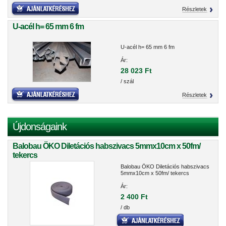
Részletek
U-acél h= 65 mm 6 fm
U-acél h= 65 mm 6 fm
Ár:
28 023 Ft
/ szál
Részletek
Újdonságaink
Balobau ÖKO Diletációs habszivacs 5mmx10cm x 50fm/
tekercs
Balobau ÖKO Diletációs habszivacs
5mmx10cm x 50fm/ tekercs
Ár:
2 400 Ft
/ db