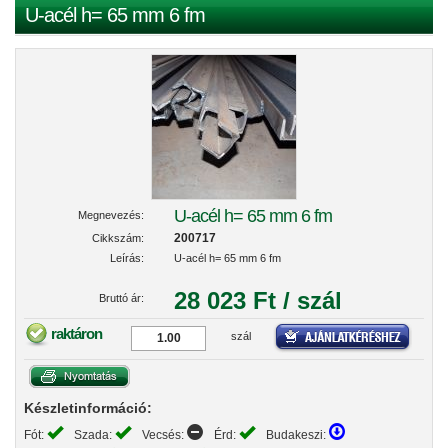
U-acél h= 65 mm 6 fm
U-acél h= 65 mm 6 fm
Megnevezés:
200717
Cikkszám:
Leírás:
U-acél h= 65 mm 6 fm
28 023 Ft / szál
Bruttó ár:
raktáron
szál
Készletinformáció:
Fót:
Szada:
Vecsés:
Érd:
Budakeszi: