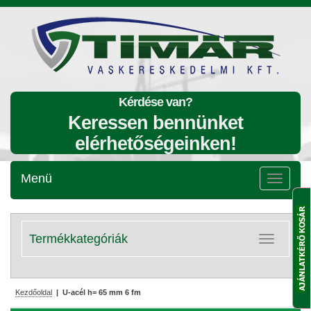
Kérdése van?
Keressen bennünket
elérhetőségeinken!
Menü
Menü
lenyitása
Termékkategóriák
Kategóriák
lenyitása
Kezdőoldal
| U-acél h= 65 mm 6 fm