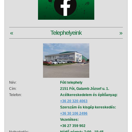
«
Telephelyeink
»
Név:
Fóti telephely
Név:
Cím:
2151 Fót, Galamb József u. 1.
Cím:
Telefon:
Acélkereskedelem és építőanyag:
Telef
+36 20 320 4063
Szerszám és kisgép kereskedés:
+36 30 106 2496
Vezetékes:
+36 27 359 902