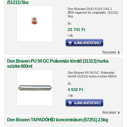
(51211) 5kg
Den Bravaen DUO FLEX 2 AZ 1
BEN ragasztó és szigetelés (51211)
5kg
Ár:
22 741 Ft
/ db
Részletek
Den Braven PU 50 GC Poliuretán tömítő (31313) hurka
szürke 600ml
Den Braven PU 50 GC Poliuretán
tömítő (31313) hurka szürke 600ml
Ár:
4 532 Ft
/ db
Részletek
Den Braven TAPADÓHÍD koncentrátum (57251) 2,5kg