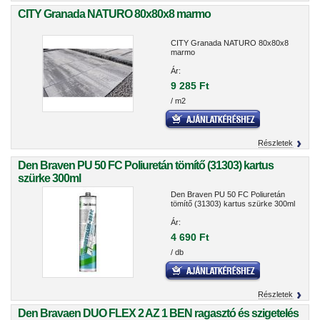
CITY Granada NATURO 80x80x8 marmo
CITY Granada NATURO 80x80x8
marmo
Ár:
9 285 Ft
/ m2
Részletek
Den Braven PU 50 FC Poliuretán tömítő (31303) kartus
szürke 300ml
Den Braven PU 50 FC Poliuretán
tömítő (31303) kartus szürke 300ml
Ár:
4 690 Ft
/ db
Részletek
Den Bravaen DUO FLEX 2 AZ 1 BEN ragasztó és szigetelés