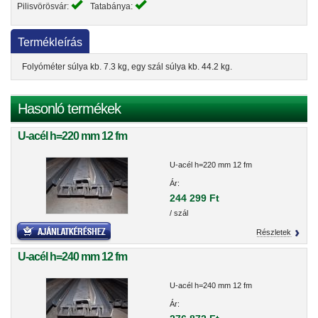
Pilisvörösvár:
Tatabánya:
Termékleírás
Folyóméter súlya kb. 7.3 kg, egy szál súlya kb. 44.2 kg.
Hasonló termékek
U-acél h=220 mm 12 fm
U-acél h=220 mm 12 fm
Ár:
244 299 Ft
/ szál
Részletek
U-acél h=240 mm 12 fm
U-acél h=240 mm 12 fm
Ár: