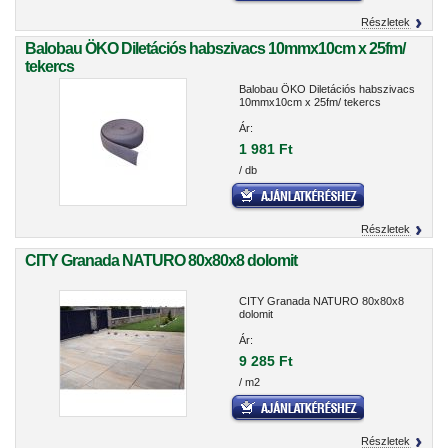
Részletek
Balobau ÖKO Diletációs habszivacs 10mmx10cm x 25fm/
tekercs
Balobau ÖKO Diletációs habszivacs
10mmx10cm x 25fm/ tekercs
Ár:
1 981 Ft
/ db
Részletek
CITY Granada NATURO 80x80x8 dolomit
CITY Granada NATURO 80x80x8
dolomit
Ár:
9 285 Ft
/ m2
Részletek