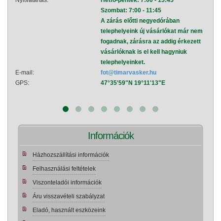
Nyitvatartás:
Hétfő-péntek: 7:00 - 15:45
Nyitva
Szombat: 7:00 - 11:45
A zárás előtti negyedórában
telephelyeink új vásárlókat már nem
fogadnak, zárásra az addig érkezett
vásárlóknak is el kell hagyniuk
telephelyeinket.
E-mail:
fot@timarvasker.hu
E-mai
GPS:
47°35'59"N 19°11'13"E
GPS:
Információk
Házhozszállítási információk
Felhasználási feltételek
Viszonteladói információk
Áru visszavételi szabályzat
Eladó, használt eszközeink