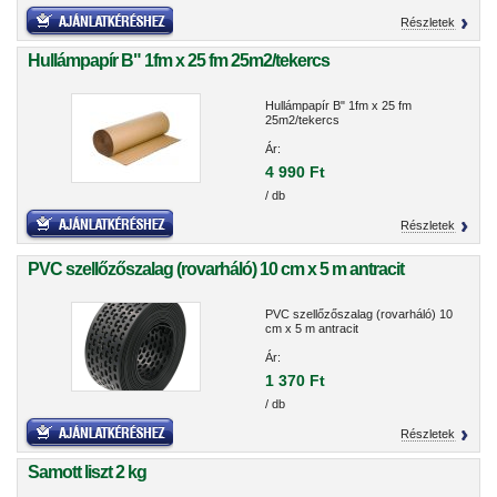
Részletek
Hullámpapír B" 1fm x 25 fm 25m2/tekercs
Hullámpapír B" 1fm x 25 fm
25m2/tekercs
Ár:
4 990 Ft
/ db
Részletek
PVC szellőzőszalag (rovarháló) 10 cm x 5 m antracit
PVC szellőzőszalag (rovarháló) 10
cm x 5 m antracit
Ár:
1 370 Ft
/ db
Részletek
Samott liszt 2 kg