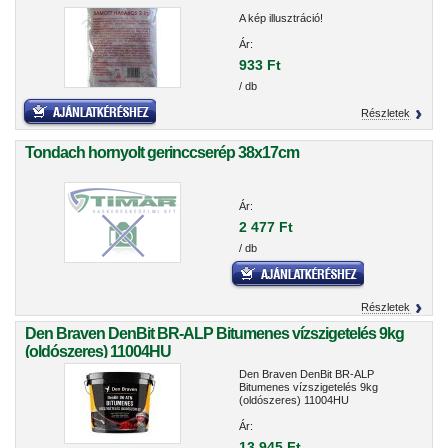
A kép illusztráció!
Ár:
933 Ft
/ db
Részletek
Tondach hornyolt gerinccserép 38x17cm
Ár:
2 477 Ft
/ db
Részletek
Den Braven DenBit BR-ALP Bitumenes vízszigetelés 9kg
(oldószeres) 11004HU
Den Braven DenBit BR-ALP
Bitumenes vízszigetelés 9kg
(oldószeres) 11004HU
Ár:
13 945 Ft