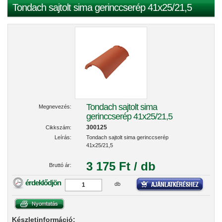
Tondach sajtolt sima gerinccserép 41x25/21,5
Tondach sajtolt sima
Megnevezés:
gerinccserép 41x25/21,5
300125
Cikkszám:
Leírás:
Tondach sajtolt sima gerinccserép
41x25/21,5
3 175 Ft / db
Bruttó ár:
érdeklődjön
db
Készletinformáció: