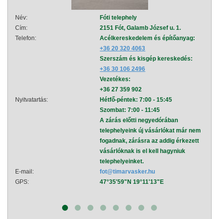
Név:
Fóti telephely
Név:
Cím:
2151 Fót, Galamb József u. 1.
Cím:
Telefon:
Acélkereskedelem és építőanyag:
Telef
+36 20 320 4063
Szerszám és kisgép kereskedés:
+36 30 106 2496
Vezetékes:
+36 27 359 902
Nyitvatartás:
Hétfő-péntek: 7:00 - 15:45
Nyitva
Szombat: 7:00 - 11:45
A zárás előtti negyedórában
telephelyeink új vásárlókat már nem
fogadnak, zárásra az addig érkezett
vásárlóknak is el kell hagyniuk
telephelyeinket.
E-mail:
fot@timarvasker.hu
E-mai
GPS:
47°35'59"N 19°11'13"E
GPS: