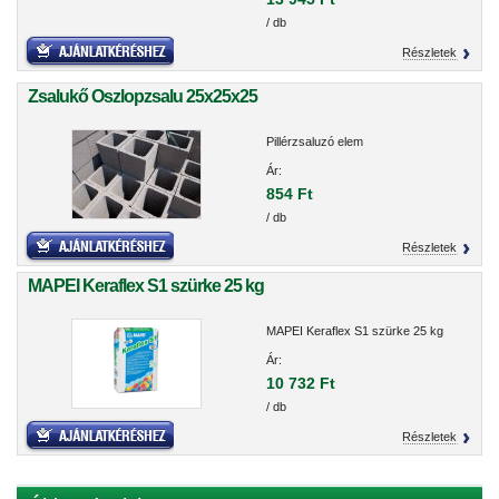
/ db
Részletek
Zsalukő Oszlopzsalu 25x25x25
Pillérzsaluzó elem
Ár:
854 Ft
/ db
Részletek
MAPEI Keraflex S1 szürke 25 kg
MAPEI Keraflex S1 szürke 25 kg
Ár:
10 732 Ft
/ db
Részletek