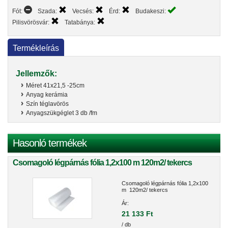
Fót:
Szada:
Vecsés:
Érd:
Budakeszi:
Pilisvörösvár:
Tatabánya:
Termékleírás
Jellemzők:
Méret 41x21,5 -25cm
Anyag kerámia
Szín téglavörös
Anyagszükgéglet 3 db /fm
Hasonló termékek
Csomagoló légpárnás fólia 1,2x100 m 120m2/ tekercs
Csomagoló légpárnás fólia 1,2x100
m 120m2/ tekercs
Ár:
21 133 Ft
/ db