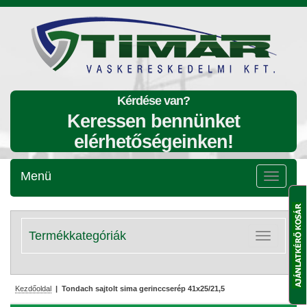
Kérdése van?
Keressen bennünket
elérhetőségeinken!
Menü
Menü
lenyitása
Termékkategóriák
Kategóriák
lenyitása
Kezdőoldal
| Tondach sajtolt sima gerinccserép 41x25/21,5