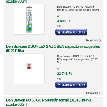
szürke 300ml
Den Braven PU 50 FC Poliuretán
tömítő (31303) kartus szürke 300ml
Ár:
4 690 Ft
/ db
Részletek
Den Bravaen DUO FLEX 2 AZ 1 BEN ragasztó és szigetelés
(51211) 5kg
Den Bravaen DUO FLEX 2 AZ 1
BEN ragasztó és szigetelés (51211)
5kg
Ár:
22 741 Ft
/ db
Részletek
Den Braven PU 50 GC Poliuretán tömítő (31313) hurka
szürke 600ml