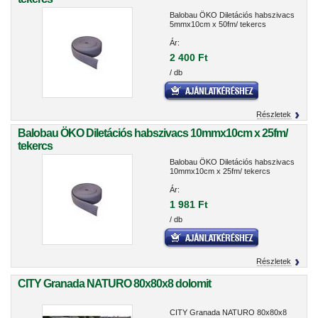
Balobau ÖKO Diletációs habszivacs
5mmx10cm x 50fm/ tekercs
Ár:
2 400 Ft
/ db
Részletek
Balobau ÖKO Diletációs habszivacs 10mmx10cm x 25fm/
tekercs
Balobau ÖKO Diletációs habszivacs
10mmx10cm x 25fm/ tekercs
Ár:
1 981 Ft
/ db
Részletek
CITY Granada NATURO 80x80x8 dolomit
CITY Granada NATURO 80x80x8