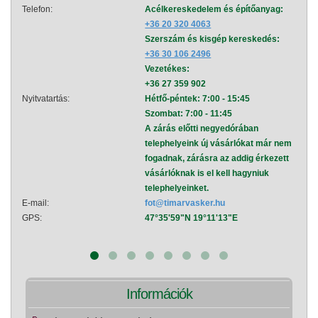
Telefon:
Acélkereskedelem és építőanyag:
Telef
+36 20 320 4063
Szerszám és kisgép kereskedés:
+36 30 106 2496
Vezetékes:
+36 27 359 902
Nyitvatartás:
Hétfő-péntek: 7:00 - 15:45
Nyitva
Szombat: 7:00 - 11:45
A zárás előtti negyedórában
telephelyeink új vásárlókat már nem
fogadnak, zárásra az addig érkezett
vásárlóknak is el kell hagyniuk
telephelyeinket.
E-mail:
fot@timarvasker.hu
E-mai
GPS:
47°35'59"N 19°11'13"E
GPS:
Információk