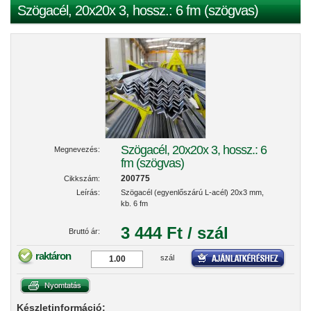
Szögacél, 20x20x 3, hossz.: 6 fm (szögvas)
Szögacél, 20x20x 3, hossz.: 6
Megnevezés:
fm (szögvas)
200775
Cikkszám:
Leírás:
Szögacél (egyenlőszárú L-acél) 20x3 mm,
kb. 6 fm
3 444 Ft / szál
Bruttó ár:
raktáron
szál
Készletinformáció: