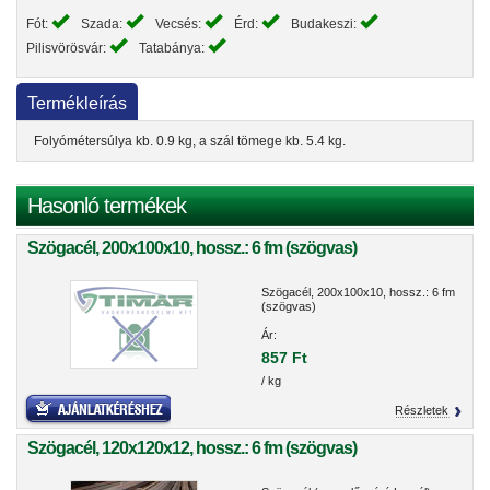
Fót:
Szada:
Vecsés:
Érd:
Budakeszi:
Pilisvörösvár:
Tatabánya:
Termékleírás
Folyómétersúlya kb. 0.9 kg, a szál tömege kb. 5.4 kg.
Hasonló termékek
Szögacél, 200x100x10, hossz.: 6 fm (szögvas)
Szögacél, 200x100x10, hossz.: 6 fm
(szögvas)
Ár:
857 Ft
/ kg
Részletek
Szögacél, 120x120x12, hossz.: 6 fm (szögvas)