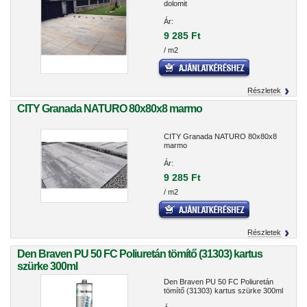
dolomit
Ár:
9 285 Ft
/ m2
Részletek
CITY Granada NATURO 80x80x8 marmo
CITY Granada NATURO 80x80x8
marmo
Ár:
9 285 Ft
/ m2
Részletek
Den Braven PU 50 FC Poliuretán tömítő (31303) kartus
szürke 300ml
Den Braven PU 50 FC Poliuretán
tömítő (31303) kartus szürke 300ml