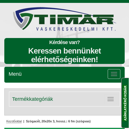
Kérdése van?
Keressen bennünket
elérhetőségeinken!
Menü
Menü
lenyitása
Termékkategóriák
Kategóriák
lenyitása
Kezdőoldal
| Szögacél, 20x20x 3, hossz.: 6 fm (szögvas)