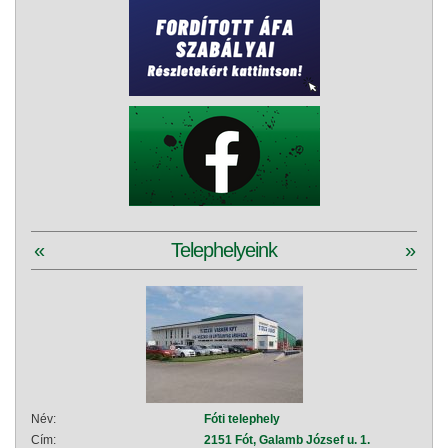
«
Telephelyeink
»
Név:
Fóti telephely
Név:
Cím:
2151 Fót, Galamb József u. 1.
Cím: