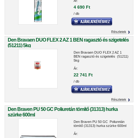
Ár:
4 690 Ft
/ db
Részletek
Den Bravaen DUO FLEX 2 AZ 1 BEN ragasztó és szigetelés
(51211) 5kg
Den Bravaen DUO FLEX 2 AZ 1
BEN ragasztó és szigetelés (51211)
5kg
Ár:
22 741 Ft
/ db
Részletek
Den Braven PU 50 GC Poliuretán tömítő (31313) hurka
szürke 600ml
Den Braven PU 50 GC Poliuretán
tömítő (31313) hurka szürke 600ml
Ár: