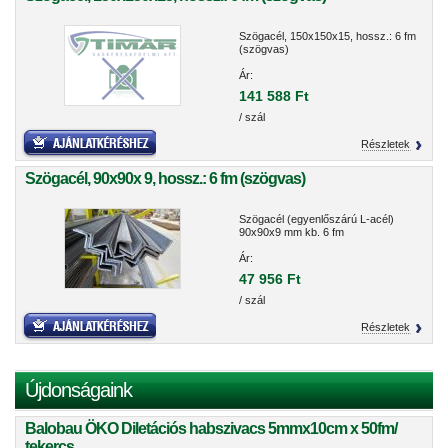
Szögacél, 150x150x15, hossz.: 6 fm
(szögvas)
Ár:
141 588 Ft
/ szál
Részletek
Szögacél, 90x90x 9, hossz.: 6 fm (szögvas)
Szögacél (egyenlőszárú L-acél)
90x90x9 mm kb. 6 fm
Ár:
47 956 Ft
/ szál
Részletek
Újdonságaink
Balobau ÖKO Diletációs habszivacs 5mmx10cm x 50fm/
tekercs